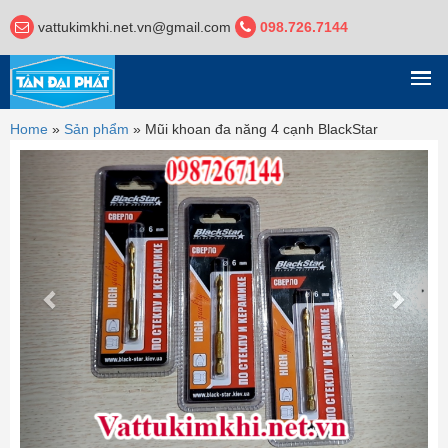
vattukimkhi.net.vn@gmail.com
098.726.7144
DANH MỤC
Home
»
Sản phẩm
»
Mũi khoan đa năng 4 cạnh BlackStar
Previous
Next