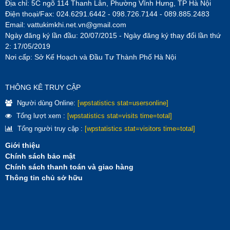
Địa chỉ: 5C ngõ 114 Thanh Lân, Phường Vĩnh Hưng, TP Hà Nội
Điện thoại/Fax: 024.6291.6442 - 098.726.7144 - 089.885.2483
Email:
vattukimkhi.net.vn@gmail.com
Ngày đăng ký lần đầu: 20/07/2015 - Ngày đăng ký thay đổi lần thứ
2: 17/05/2019
Nơi cấp: Sở Kế Hoạch và Đầu Tư Thành Phố Hà Nội
THÔNG KÊ TRUY CẬP
Người dùng Online:
[wpstatistics stat=usersonline]
Tổng lượt xem :
[wpstatistics stat=visits time=total]
Tổng người truy cập :
[wpstatistics stat=visitors time=total]
Giới thiệu
Chính sách bảo mật
Chính sách thanh toán và giao hàng
Thông tin chủ sở hữu