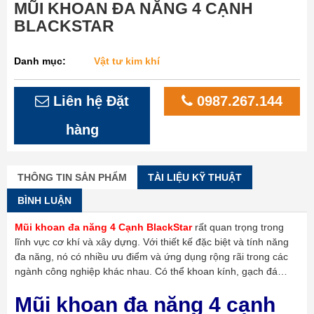
MŨI KHOAN ĐA NĂNG 4 CẠNH
BLACKSTAR
Danh mục:
Vật tư kim khí
Liên hệ Đặt
0987.267.144
hàng
THÔNG TIN SẢN PHẨM
TÀI LIỆU KỸ THUẬT
BÌNH LUẬN
Mũi khoan đa năng 4 Cạnh BlackStar
rất quan trọng trong
lĩnh vực cơ khí và xây dựng. Với thiết kế đặc biệt và tính năng
đa năng, nó có nhiều ưu điểm và ứng dụng rộng rãi trong các
ngành công nghiệp khác nhau. Có thể khoan kính, gạch đá…
Mũi khoan đa năng 4 cạnh