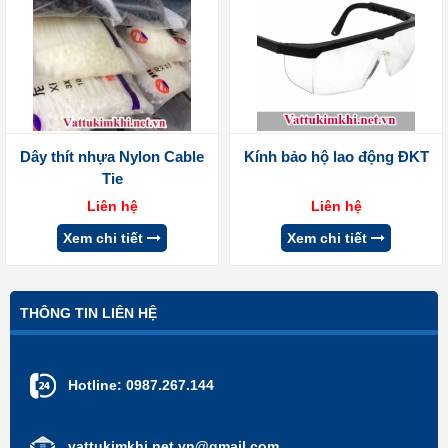
Dây thít nhựa Nylon Cable
Kính bảo hộ lao động ĐKT
Tie
Liên hệ
Liên hệ
Xem chi tiết
Xem chi tiết
THÔNG TIN LIÊN HỆ
Hotline:
0987.267.144
vattukimkhi.net.vn@gmail.com