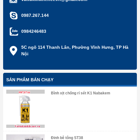
0987.267.144
0984246483
5C ngõ 114 Thanh Lân, Phường Vĩnh Hưng, TP Hà
Nội
SẢN PHẨM BÁN CHẠY
Bình xịt chống rỉ sét K1 Nabakem
Đinh bê tông ST38