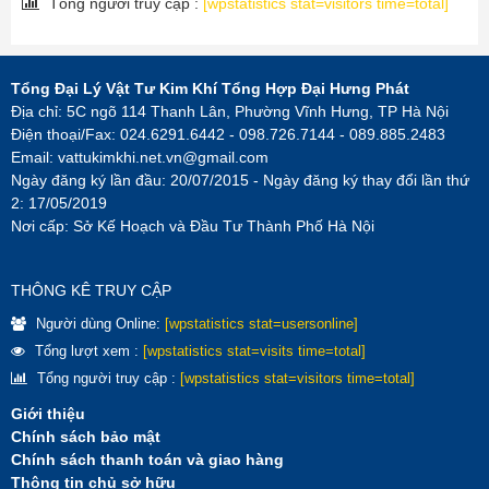
Tổng người truy cập :
[wpstatistics stat=visitors time=total]
Tổng Đại Lý Vật Tư Kim Khí Tổng Hợp Đại Hưng Phát
Địa chỉ: 5C ngõ 114 Thanh Lân, Phường Vĩnh Hưng, TP Hà Nội
Điện thoại/Fax: 024.6291.6442 - 098.726.7144 - 089.885.2483
Email:
vattukimkhi.net.vn@gmail.com
Ngày đăng ký lần đầu: 20/07/2015 - Ngày đăng ký thay đổi lần thứ
2: 17/05/2019
Nơi cấp: Sở Kế Hoạch và Đầu Tư Thành Phố Hà Nội
THÔNG KÊ TRUY CẬP
Người dùng Online:
[wpstatistics stat=usersonline]
Tổng lượt xem :
[wpstatistics stat=visits time=total]
Tổng người truy cập :
[wpstatistics stat=visitors time=total]
Giới thiệu
Chính sách bảo mật
Chính sách thanh toán và giao hàng
Thông tin chủ sở hữu