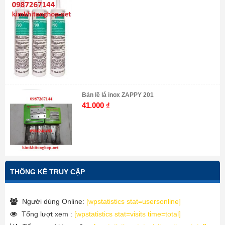
Bản lề lá inox ZAPPY 201
41.000
₫
THÔNG KÊ TRUY CẬP
Người dùng Online:
[wpstatistics stat=usersonline]
Tổng lượt xem :
[wpstatistics stat=visits time=total]