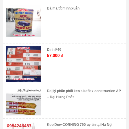
Bả ma tít minh xuân
Đinh F40
57.000
₫
Đaị lý phân phối keo sikaflex construction AP
– Đại Hưng Phát
Keo Dow CORNING 790 uy tín tại Hà Nội