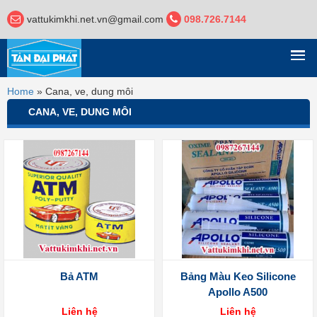
vattukimkhi.net.vn@gmail.com
098.726.7144
DANH MỤC
Home
»
Cana, ve, dung môi
CANA, VE, DUNG MÔI
Bả ATM
Bảng Màu Keo Silicone
Apollo A500
Liên hệ
Liên hệ