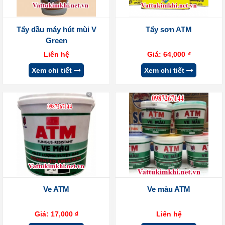
Tẩy dầu máy hút mùi V
Tẩy sơn ATM
Green
Liên hệ
Giá:
64,000
₫
Xem chi tiết
Xem chi tiết
Ve ATM
Ve màu ATM
Giá:
17,000
₫
Liên hệ