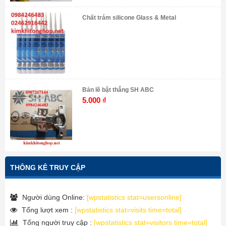
Chất trám silicone Glass & Metal
Bản lề bật thẳng SH ABC
5.000
₫
THÔNG KÊ TRUY CẬP
Người dùng Online:
[wpstatistics stat=usersonline]
Tổng lượt xem :
[wpstatistics stat=visits time=total]
Tổng người truy cập :
[wpstatistics stat=visitors time=total]