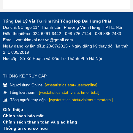
Tổng Đại Lý Vật Tư Kim Khí Tổng Hợp Đại Hưng Phát
Địa chỉ: 5C ngõ 114 Thanh Lân, Phường Vĩnh Hưng, TP Hà Nội
Điện thoại/Fax: 024.6291.6442 - 098.726.7144 - 089.885.2483
Email:
vattukimkhi.net.vn@gmail.com
Ngày đăng ký lần đầu: 20/07/2015 - Ngày đăng ký thay đổi lần thứ
2: 17/05/2019
Nơi cấp: Sở Kế Hoạch và Đầu Tư Thành Phố Hà Nội
THÔNG KÊ TRUY CẬP
Người dùng Online:
[wpstatistics stat=usersonline]
Tổng lượt xem :
[wpstatistics stat=visits time=total]
Tổng người truy cập :
[wpstatistics stat=visitors time=total]
Giới thiệu
Chính sách bảo mật
Chính sách thanh toán và giao hàng
Thông tin chủ sở hữu