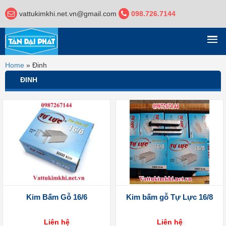
vattukimkhi.net.vn@gmail.com
098.726.7144
DANH MỤC
Home
»
Đinh
ĐINH
Kim Bấm Gỗ 16/6
Kim bấm gỗ Tự Lực 16/8
Liên hệ
Liên hệ