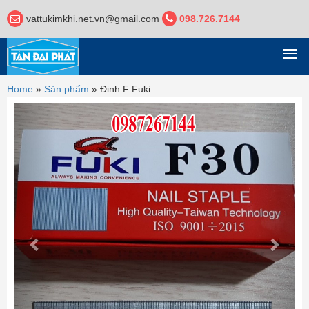
vattukimkhi.net.vn@gmail.com
098.726.7144
DANH MỤC
Home
»
Sản phẩm
»
Đinh F Fuki
Previous
Next