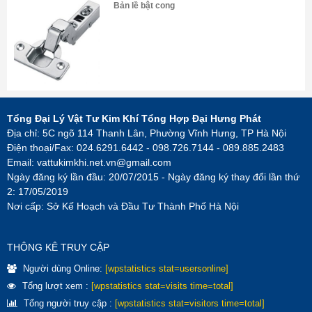
Bản lề bật cong
Tổng Đại Lý Vật Tư Kim Khí Tổng Hợp Đại Hưng Phát
Địa chỉ: 5C ngõ 114 Thanh Lân, Phường Vĩnh Hưng, TP Hà Nội
Điện thoại/Fax: 024.6291.6442 - 098.726.7144 - 089.885.2483
Email:
vattukimkhi.net.vn@gmail.com
Ngày đăng ký lần đầu: 20/07/2015 - Ngày đăng ký thay đổi lần thứ
2: 17/05/2019
Nơi cấp: Sở Kế Hoạch và Đầu Tư Thành Phố Hà Nội
THÔNG KÊ TRUY CẬP
Người dùng Online:
[wpstatistics stat=usersonline]
Tổng lượt xem :
[wpstatistics stat=visits time=total]
Tổng người truy cập :
[wpstatistics stat=visitors time=total]