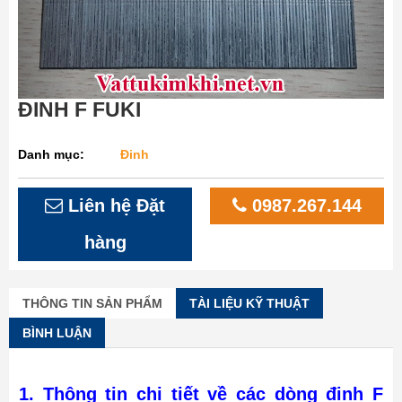
ĐINH F FUKI
Danh mục:
Đinh
Liên hệ Đặt
0987.267.144
hàng
THÔNG TIN SẢN PHẨM
TÀI LIỆU KỸ THUẬT
BÌNH LUẬN
1. Thông tin chi tiết về các dòng đinh F