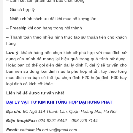
– Cam kết sản phẩm đảm bảo chất lượng
– Giá cả hợp lý
– Nhiều chính sách ưu đãi khi mua số lượng lớn
– Freeship khi đơn hàng trong nội thành
– Thanh toán theo nhiều hình thức tạo sự thuận tiện cho khách
hàng
Lưu ý
: khách hàng nên chọn kích cỡ phù hợp với mục đích sử
dụng của mình để mang lại hiệu quả trong quá trình sử dụng.
Hoặc bạn có thể gọi điện đến đại lý đinh F, đại lý sẽ tư vấn cho
bạn nên sử dụng loại đinh nào là phù hợp nhất , tùy theo từng
mục đích mà bạn có thể lựa chọn đinh F20 hoặc đinh F30 hay
loại đinh có kích cỡ khác.
Liên hệ để được tư vấn nhé!
ĐẠI LÝ VẬT TƯ KIM KHÍ TỔNG HỢP ĐẠI HƯNG PHÁT
Địa chỉ:
5C Ngõ 114 Thanh Lân, Quận Hoàng Mai, Hà Nội
Điện thoại/Fax:
024.6291.6442 – 098.726.7144
Email:
vattukimkhi.net.vn@gmail.com