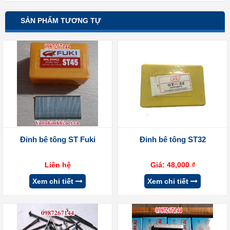
SẢN PHẨM TƯƠNG TỰ
Đinh bê tông ST Fuki
Đinh bê tông ST32
Liên hệ
Giá:
48,000
₫
Xem chi tiết
Xem chi tiết