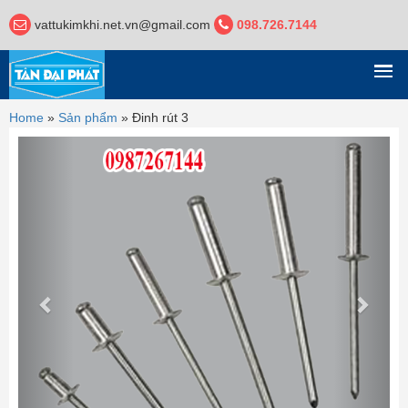
vattukimkhi.net.vn@gmail.com
098.726.7144
DANH MỤC
Home
»
Sản phẩm
»
Đinh rút 3
Previous
Next