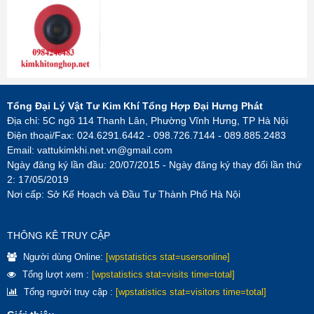
Tổng Đại Lý Vật Tư Kim Khí Tổng Hợp Đại Hưng Phát
Địa chỉ: 5C ngõ 114 Thanh Lân, Phường Vĩnh Hưng, TP Hà Nội
Điện thoại/Fax: 024.6291.6442 - 098.726.7144 - 089.885.2483
Email:
vattukimkhi.net.vn@gmail.com
Ngày đăng ký lần đầu: 20/07/2015 - Ngày đăng ký thay đổi lần thứ
2: 17/05/2019
Nơi cấp: Sở Kế Hoạch và Đầu Tư Thành Phố Hà Nội
THÔNG KÊ TRUY CẬP
Người dùng Online:
[wpstatistics stat=usersonline]
Tổng lượt xem :
[wpstatistics stat=visits time=total]
Tổng người truy cập :
[wpstatistics stat=visitors time=total]