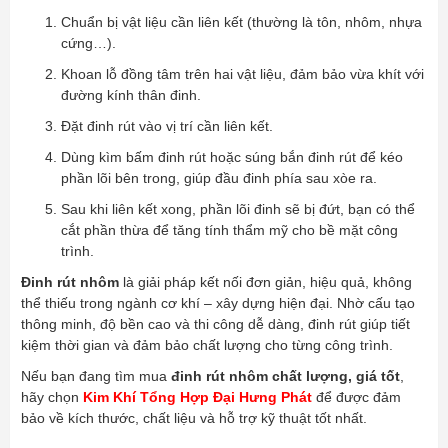
Chuẩn bị vật liệu cần liên kết (thường là tôn, nhôm, nhựa
cứng…).
Khoan lỗ đồng tâm trên hai vật liệu, đảm bảo vừa khít với
đường kính thân đinh.
Đặt đinh rút vào vị trí cần liên kết.
Dùng kìm bấm đinh rút hoặc súng bắn đinh rút để kéo
phần lõi bên trong, giúp đầu đinh phía sau xòe ra.
Sau khi liên kết xong, phần lõi đinh sẽ bị đứt, bạn có thể
cắt phần thừa để tăng tính thẩm mỹ cho bề mặt công
trình.
Đinh rút nhôm
là giải pháp kết nối đơn giản, hiệu quả, không
thể thiếu trong ngành cơ khí – xây dựng hiện đại. Nhờ cấu tạo
thông minh, độ bền cao và thi công dễ dàng, đinh rút giúp tiết
kiệm thời gian và đảm bảo chất lượng cho từng công trình.
Nếu bạn đang tìm mua
đinh rút nhôm chất lượng, giá tốt
,
hãy chọn
Kim Khí Tổng Hợp Đại Hưng Phát
để được đảm
bảo về kích thước, chất liệu và hỗ trợ kỹ thuật tốt nhất.