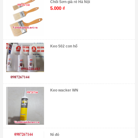
Chổi Sơn giá rẻ Hà Nội
5.000
₫
Keo 502 con hổ
Keo wacker WN
Nỉ đỏ