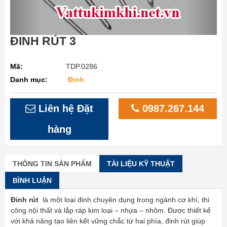
ĐINH RÚT 3
Mã:
TDP.0286
Danh mục:
Đinh
Liên hệ Đặt
0987.267.144
hàng
THÔNG TIN SẢN PHẨM
TÀI LIỆU KỸ THUẬT
BÌNH LUẬN
Đinh rút
là một loại đinh chuyên dụng trong ngành cơ khí, thi
công nội thất và lắp ráp kim loại – nhựa – nhôm. Được thiết kế
với khả năng tạo liên kết vững chắc từ hai phía, đinh rút giúp