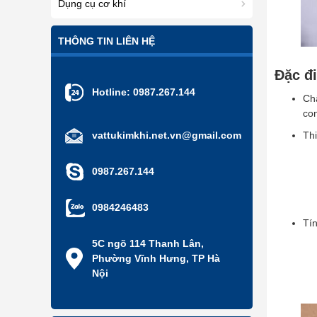
Dụng cụ cơ khí
THÔNG TIN LIÊN HỆ
Đặc đi
Hotline:
0987.267.144
Chấ
con
vattukimkhi.net.vn@gmail.com
Thi
0987.267.144
0984246483
Tí
5C ngõ 114 Thanh Lân,
Phường Vĩnh Hưng, TP Hà
Nội