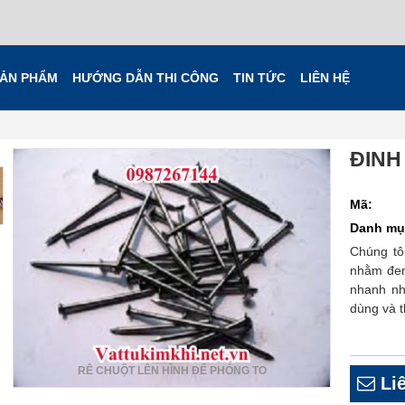
ẢN PHẨM
HƯỚNG DẪN THI CÔNG
TIN TỨC
LIÊN HỆ
ĐINH
Mã:
Danh mụ
Chúng tô
nhằm đem
nhanh nh
dùng và t
RÊ CHUỘT LÊN HÌNH ĐỂ PHÓNG TO
Liê