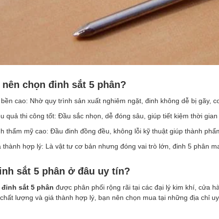
 nên chọn đinh sắt 5 phân?
bền cao: Nhờ quy trình sản xuất nghiêm ngặt, đinh không dễ bị gãy, c
u quả thi công tốt: Đầu sắc nhọn, dễ đóng sâu, giúp tiết kiệm thời gian
nh thẩm mỹ cao: Đầu đinh đồng đều, không lỗi kỹ thuật giúp thành ph
 thành hợp lý: Là vật tư cơ bản nhưng đóng vai trò lớn, đinh 5 phân mang
nh sắt 5 phân ở đâu uy tín?
,
đinh sắt 5 phân
được phân phối rộng rãi tại các đại lý kim khí, cửa 
hất lượng và giá thành hợp lý, bạn nên chọn mua tại những địa chỉ uy