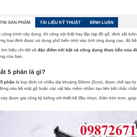
TIN SẢN PHẨM
TÀI LIỆU KỸ THUẬT
BÌNH LUẬN
 công trình xây dựng, thi công nội thất hay lắp ráp đồ gỗ, đinh sắt luôn
ng loại đinh được sử dụng phổ biến nhờ vào tính ứng dụng cao, độ bền 
tìm hiểu chi tiết về
đặc điểm nổi bật và công dụng thực tiễn của đ
ông của bạn.
ắt 5 phân là gì?
 5 phân
là loại đinh có chiều dài khoảng 50mm (5cm), được chế tạo từ 
óng vào bề mặt gỗ hoặc các vật liệu mềm nhằm tạo liên kết chắc chắn
 này được gia công kỹ lưỡng với thiết kế đầu nhọn, thân tròn trơn, giú