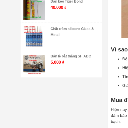
Dán keo Tiger Bond
40.000
₫
Chất trám silicone Glass &
Metal
Vì sao
Bản lề bật thẳng SH ABC
Độ 
5.000
₫
Hiệ
Tí
Giá
Mua đi
Hiện nay
đảm bảo c
bạch.