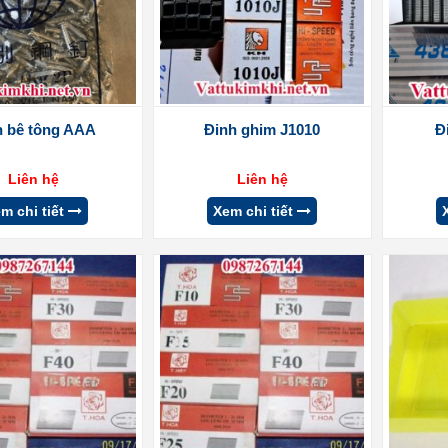
h bê tông AAA
Đinh ghim J1010
Đ
Liên hệ
Liên hệ
m chi tiết
Xem chi tiết