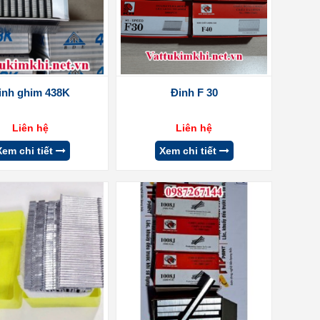
inh ghim 438K
Đinh F 30
Liên hệ
Liên hệ
Xem chi tiết
Xem chi tiết