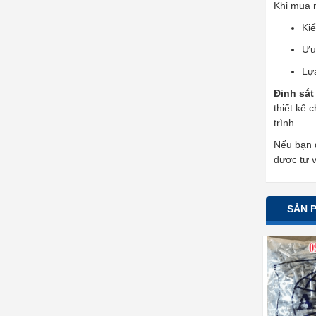
Khi mua n
Kiể
Ưu 
Lự
Đinh sắt
thiết kế 
trình.
Nếu bạn đ
được tư 
SẢN 