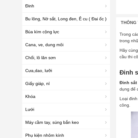
Đinh
Bu lông, Nở sắt, Long đen, Ê cu ( Đai ốc )
THÔNG 
Búa kìm cộng lực
Trong các
trong nhữ
Cana, ve, dung môi
Hãy cùng 
cầu thi c
Chổi, lô lăn sơn
Cưa,dao, lưỡi
Đinh s
Đinh sắt
Giấy giáp, nỉ
dụng để đ
Khóa
Loại đinh
công.
Lưới
Máy cầm tay, súng bắn keo
Phụ kiện nhôm kính