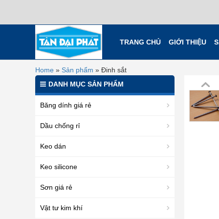
TRANG CHỦ
GIỚI THIỆU
S
Home
»
Sản phẩm
»
Đinh sắt
DANH MỤC SẢN PHẨM
Băng dính giá rẻ
Dầu chống rỉ
Keo dán
Keo silicone
Sơn giá rẻ
Vật tư kim khí