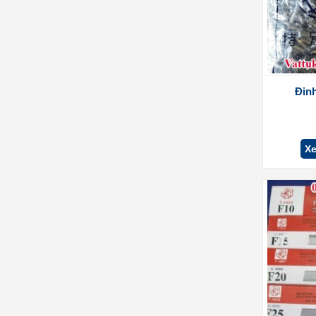
Đin
Xe