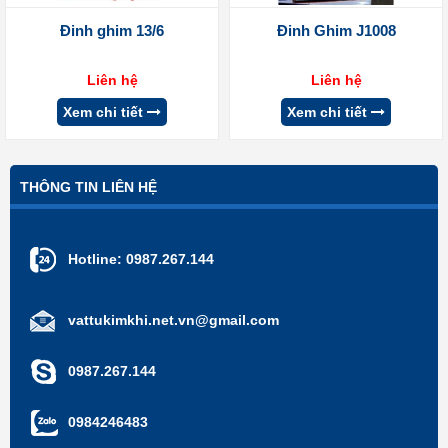
Đinh ghim 13/6
Đinh Ghim J1008
Liên hệ
Liên hệ
Xem chi tiết
Xem chi tiết
THÔNG TIN LIÊN HỆ
Hotline:
0987.267.144
vattukimkhi.net.vn@gmail.com
0987.267.144
0984246483