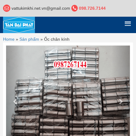
vattukimkhi.net.vn@gmail.com
098.726.7144
DANH MỤC
Home
»
Sản phẩm
»
Ốc chân kính
Previous
Next