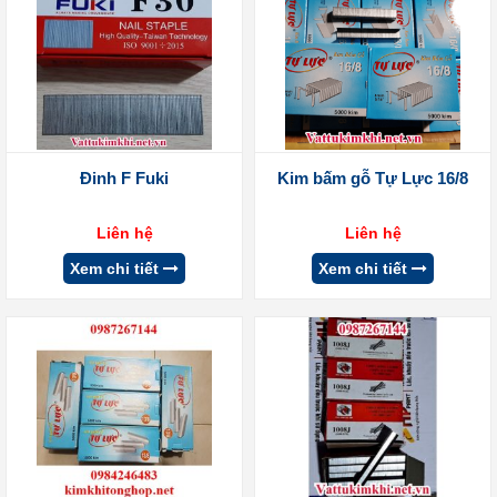
Đinh F Fuki
Kim bấm gỗ Tự Lực 16/8
Liên hệ
Liên hệ
Xem chi tiết
Xem chi tiết