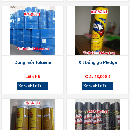
Dung môi Toluene
Xịt bóng gỗ Pledge
Liên hệ
Giá:
46,000
₫
Xem chi tiết
Xem chi tiết