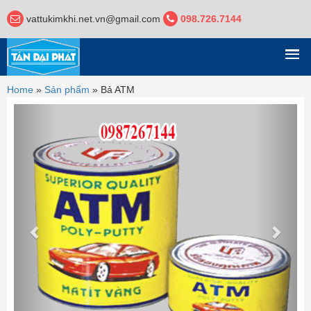
vattukimkhi.net.vn@gmail.com
098.726.7144
DANH MỤC
Home
»
Sản phẩm
»
Bả ATM
Previous
Next