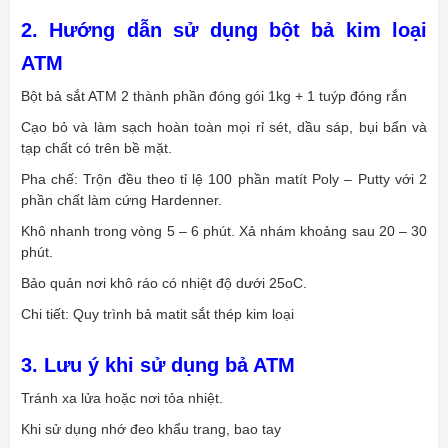
2. Hướng dẫn sử dụng bột bả kim loại
ATM
Bột bả sắt ATM 2 thành phần đóng gói 1kg + 1 tuýp đóng rắn
Cạo bỏ và làm sạch hoàn toàn mọi rỉ sét, dầu sáp, bụi bẩn và
tạp chất có trên bề mặt.
Pha chế: Trộn đều theo tỉ lệ 100 phần matít Poly – Putty với 2
phần chất làm cứng Hardenner.
Khô nhanh trong vòng 5 – 6 phút. Xả nhám khoảng sau 20 – 30
phút.
Bảo quản nơi khô ráo có nhiệt độ dưới 25oC.
Chi tiết: Quy trình bả matit sắt thép kim loại
3. Lưu ý khi sử dụng bả ATM
Tránh xa lửa hoặc nơi tỏa nhiệt.
Khi sử dụng nhớ đeo khẩu trang, bao tay