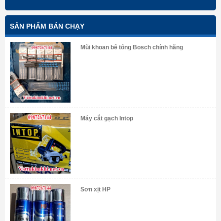
SẢN PHẨM BÁN CHẠY
Mũi khoan bê tông Bosch chính hãng
Máy cắt gạch Intop
Sơn xịt HP