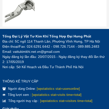
Tổng Đại Lý Vật Tư Kim Khí Tổng Hợp Đại Hưng Phát
Địa chỉ: 5C ngõ 114 Thanh Lân, Phường Vĩnh Hưng, TP Hà Nội
Điện thoại/Fax: 024.6291.6442 - 098.726.7144 - 089.885.2483
Email:
vattukimkhi.net.vn@gmail.com
Ngày đăng ký lần đầu: 20/07/2015 - Ngày đăng ký thay đổi lần thứ
2: 17/05/2019
Nơi cấp: Sở Kế Hoạch và Đầu Tư Thành Phố Hà Nội
THÔNG KÊ TRUY CẬP
Người dùng Online:
[wpstatistics stat=usersonline]
Tổng lượt xem :
[wpstatistics stat=visits time=total]
Tổng người truy cập :
[wpstatistics stat=visitors time=total]
Giới thiệu