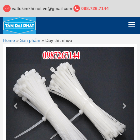
vattukimkhi.net.vn@gmail.com
098.726.7144
DANH MỤC
Home
»
Sản phẩm
»
Dây thít nhựa
Previous
Next