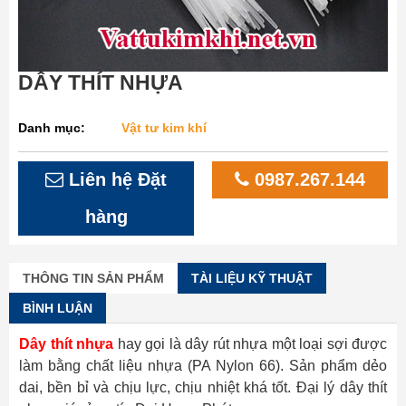
DÂY THÍT NHỰA
Danh mục:
Vật tư kim khí
Liên hệ Đặt
0987.267.144
hàng
THÔNG TIN SẢN PHẨM
TÀI LIỆU KỸ THUẬT
BÌNH LUẬN
Dây thít nhựa
hay gọi là dây rút nhựa một loại sợi được
làm bằng chất liệu nhựa (PA Nylon 66). Sản phẩm dẻo
dai, bền bỉ và chịu lực, chịu nhiệt khá tốt. Đại lý dây thít