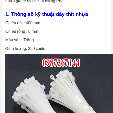
nhựa giá rẻ uy tín Đại Hưng Phát.
1. Thông số kỹ thuật dây thít nhựa
Chiều dài : 400 mm
Chiều rộng : 8 mm
Màu sắc : Trắng
Định lượng: 250 cái/túi