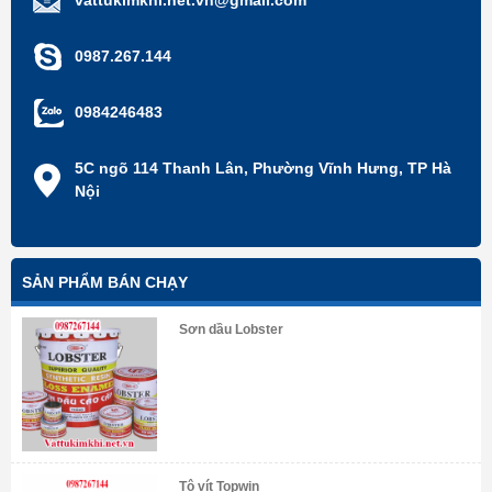
0987.267.144
0984246483
5C ngõ 114 Thanh Lân, Phường Vĩnh Hưng, TP Hà
Nội
SẢN PHẨM BÁN CHẠY
Sơn dầu Lobster
Tô vít Topwin