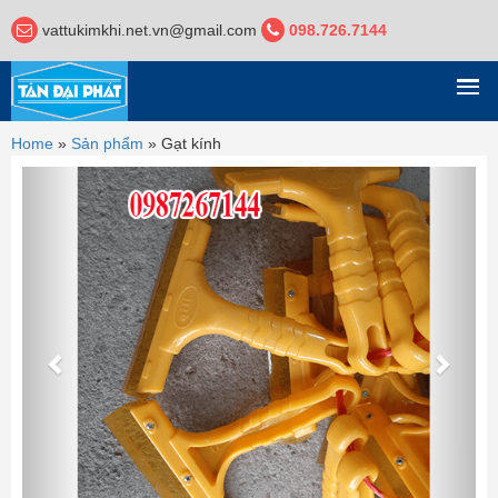
vattukimkhi.net.vn@gmail.com
098.726.7144
DANH MỤC
Home
»
Sản phẩm
»
Gạt kính
Previous
Next