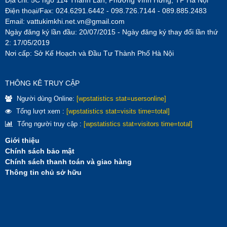
Địa chỉ: 5C ngõ 114 Thanh Lân, Phường Vĩnh Hưng, TP Hà Nội
Điện thoại/Fax: 024.6291.6442 - 098.726.7144 - 089.885.2483
Email:
vattukimkhi.net.vn@gmail.com
Ngày đăng ký lần đầu: 20/07/2015 - Ngày đăng ký thay đổi lần thứ
2: 17/05/2019
Nơi cấp: Sở Kế Hoạch và Đầu Tư Thành Phố Hà Nội
THÔNG KÊ TRUY CẬP
Người dùng Online:
[wpstatistics stat=usersonline]
Tổng lượt xem :
[wpstatistics stat=visits time=total]
Tổng người truy cập :
[wpstatistics stat=visitors time=total]
Giới thiệu
Chính sách bảo mật
Chính sách thanh toán và giao hàng
Thông tin chủ sở hữu