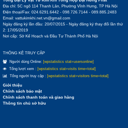
Tổng Đại Lý Vật Tư Kim Khí Tổng Hợp Đại Hưng Phát
Địa chỉ: 5C ngõ 114 Thanh Lân, Phường Vĩnh Hưng, TP Hà Nội
Điện thoại/Fax: 024.6291.6442 - 098.726.7144 - 089.885.2483
Email:
vattukimkhi.net.vn@gmail.com
Ngày đăng ký lần đầu: 20/07/2015 - Ngày đăng ký thay đổi lần thứ
2: 17/05/2019
Nơi cấp: Sở Kế Hoạch và Đầu Tư Thành Phố Hà Nội
THÔNG KÊ TRUY CẬP
Người dùng Online:
[wpstatistics stat=usersonline]
Tổng lượt xem :
[wpstatistics stat=visits time=total]
Tổng người truy cập :
[wpstatistics stat=visitors time=total]
Giới thiệu
Chính sách bảo mật
Chính sách thanh toán và giao hàng
Thông tin chủ sở hữu