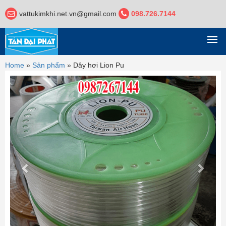
vattukimkhi.net.vn@gmail.com
098.726.7144
DANH MỤC
Home
»
Sản phẩm
»
Dây hơi Lion Pu
Previous
Next