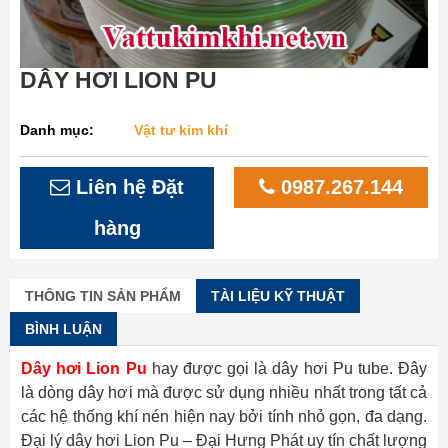
DÂY HƠI LION PU
Danh mục:
Vật tư kim khí
Liên hệ Đặt
0987.267.144
hàng
THÔNG TIN SẢN PHẨM
TÀI LIỆU KỸ THUẬT
BÌNH LUẬN
Dây hơi Lion Pu
hay được gọi là dây hơi Pu tube. Đây
là dòng dây hơi mà được sử dụng nhiều nhất trong tất cả
các hệ thống khí nén hiện nay bởi tính nhỏ gọn, đa dạng.
Đại lý dây hơi Lion Pu – Đại Hưng Phát uy tín chất lượng