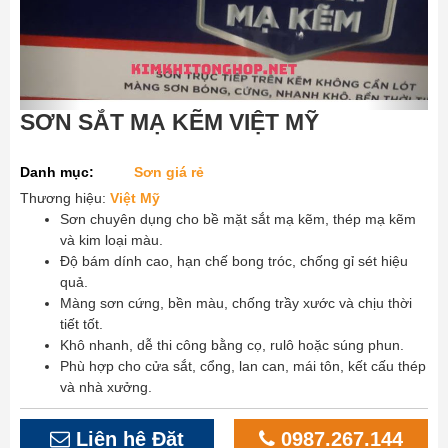
SƠN SẮT MẠ KẼM VIỆT MỸ
Danh mục:
Sơn giá rẻ
Thương hiệu:
Việt Mỹ
Sơn chuyên dụng cho bề mặt sắt mạ kẽm, thép mạ kẽm
và kim loại màu.
Độ bám dính cao, hạn chế bong tróc, chống gỉ sét hiệu
quả.
Màng sơn cứng, bền màu, chống trầy xước và chịu thời
tiết tốt.
Khô nhanh, dễ thi công bằng cọ, rulô hoặc súng phun.
Phù hợp cho cửa sắt, cổng, lan can, mái tôn, kết cấu thép
và nhà xưởng.
Liên hệ Đặt
0987.267.144