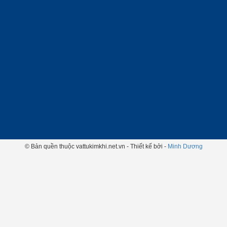
© Bản quền thuộc vattukimkhi.net.vn - Thiết kế bởi -
Minh Dương