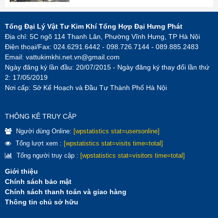
Tổng Đại Lý Vật Tư Kim Khí Tổng Hợp Đại Hưng Phát
Địa chỉ: 5C ngõ 114 Thanh Lân, Phường Vĩnh Hưng, TP Hà Nội
Điện thoại/Fax: 024.6291.6442 - 098.726.7144 - 089.885.2483
Email:
vattukimkhi.net.vn@gmail.com
Ngày đăng ký lần đầu: 20/07/2015 - Ngày đăng ký thay đổi lần thứ
2: 17/05/2019
Nơi cấp: Sở Kế Hoạch và Đầu Tư Thành Phố Hà Nội
THÔNG KÊ TRUY CẬP
Người dùng Online:
[wpstatistics stat=usersonline]
Tổng lượt xem :
[wpstatistics stat=visits time=total]
Tổng người truy cập :
[wpstatistics stat=visitors time=total]
Giới thiệu
Chính sách bảo mật
Chính sách thanh toán và giao hàng
Thông tin chủ sở hữu