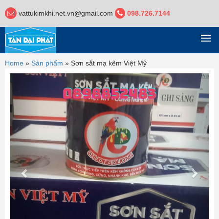
vattukimkhi.net.vn@gmail.com
098.726.7144
DANH MỤC
Home
»
Sản phẩm
»
Sơn sắt mạ kẽm Việt Mỹ
Previous
Next