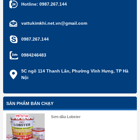
Hotline:
0987.267.144
vattukimkhi.net.vn@gmail.com
0987.267.144
0984246483
5C ngõ 114 Thanh Lân, Phường Vĩnh Hưng, TP Hà
Nội
SẢN PHẨM BÁN CHẠY
Sơn dầu Lobster