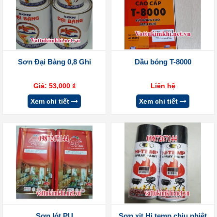
Sơn Đại Bàng 0,8 Ghi
Dầu bóng T-8000
Giá:
53,000
₫
Liên hệ
Xem chi tiết
Xem chi tiết
Sơn lót PU
Sơn xịt Hi temp chịu nhiệt