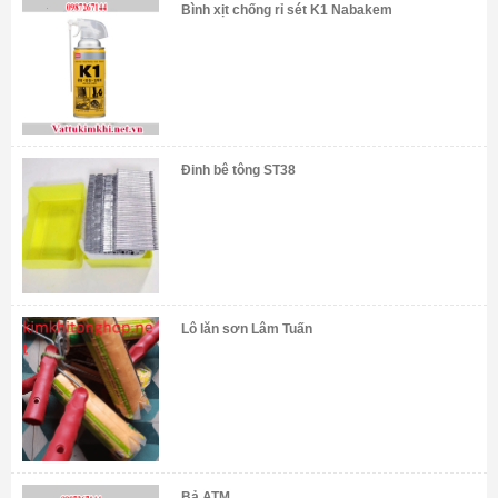
Bình xịt chống rỉ sét K1 Nabakem
Đinh bê tông ST38
Lô lăn sơn Lâm Tuấn
Bả ATM