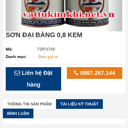
SƠN ĐẠI BÀNG 0,8 KEM
Mã:
TDP.0749
Danh mục:
Sơn giá rẻ
Liên hệ Đặt
0987.267.144
hàng
THÔNG TIN SẢN PHẨM
TÀI LIỆU KỸ THUẬT
BÌNH LUẬN