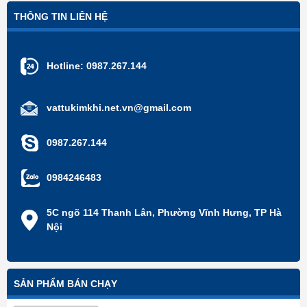
THÔNG TIN LIÊN HỆ
Hotline:
0987.267.144
vattukimkhi.net.vn@gmail.com
0987.267.144
0984246483
5C ngõ 114 Thanh Lân, Phường Vĩnh Hưng, TP Hà
Nội
SẢN PHẨM BÁN CHẠY