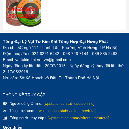
Tổng Đại Lý Vật Tư Kim Khí Tổng Hợp Đại Hưng Phát
Địa chỉ: 5C ngõ 114 Thanh Lân, Phường Vĩnh Hưng, TP Hà Nội
Điện thoại/Fax: 024.6291.6442 - 098.726.7144 - 089.885.2483
Email:
vattukimkhi.net.vn@gmail.com
Ngày đăng ký lần đầu: 20/07/2015 - Ngày đăng ký thay đổi lần thứ
2: 17/05/2019
Nơi cấp: Sở Kế Hoạch và Đầu Tư Thành Phố Hà Nội
THÔNG KÊ TRUY CẬP
Người dùng Online:
[wpstatistics stat=usersonline]
Tổng lượt xem :
[wpstatistics stat=visits time=total]
Tổng người truy cập :
[wpstatistics stat=visitors time=total]
Giới thiệu