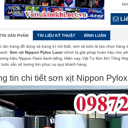
kim
RÊ CHUỘT LÊN HÌNH ĐỂ PHÓNG TO
Liê
TIN SẢN PHẨM
TÀI LIỆU KỸ THUẬT
BÌNH LUẬN
c tân trang đồ dùng và trang trí nội thất, sơn xịt luôn là lựa chọn h
hanh.
Sơn xịt Nippon Pylox Lazer
chính là giải pháp hoàn hảo cho y
hương hiệu Nippon Paint danh tiếng. Hiện nay, Vật Tư Kim Khí Tổng Hợp 
 luôn sẵn số lượng lớn phục vụ quý khách hàng.
g tin chi tiết sơn xịt Nippon Pylo