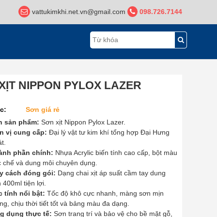
vattukimkhi.net.vn@gmail.com
098.726.7144
XỊT NIPPON PYLOX LAZER
c:
Sơn giá rẻ
n sản phẩm:
Sơn xịt Nippon Pylox Lazer.
n vị cung cấp:
Đại lý vật tư kim khí tổng hợp Đại Hưng
t.
ành phần chính:
Nhựa Acrylic biến tính cao cấp, bột màu
 chế và dung môi chuyên dụng.
y cách đóng gói:
Dạng chai xịt áp suất cầm tay dung
h 400ml tiện lợi.
 tính nổi bật:
Tốc độ khô cực nhanh, màng sơn mịn
g, chịu thời tiết tốt và bảng màu đa dạng.
g dụng thực tế:
Sơn trang trí và bảo vệ cho bề mặt gỗ,