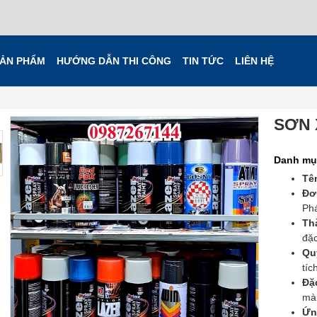
ẢN PHẨM
HƯỚNG DẪN THI CÔNG
TIN TỨC
LIÊN HỆ
SƠN 
Danh mụ
Tê
Đơ
Phá
Th
đặc
Qu
tíc
Đặc
màn
Ứn