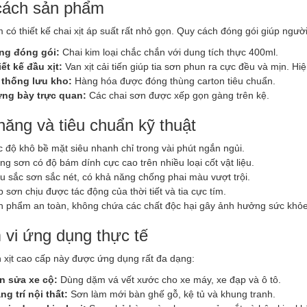
cách sản phẩm
có thiết kế chai xịt áp suất rất nhỏ gọn. Quy cách đóng gói giúp người
ng đóng gói:
Chai kim loại chắc chắn với dung tích thực 400ml.
ết kế đầu xịt:
Van xịt cải tiến giúp tia sơn phun ra cực đều và mịn. H
 thống lưu kho:
Hàng hóa được đóng thùng carton tiêu chuẩn.
ưng bày trực quan:
Các chai sơn được xếp gọn gàng trên kệ.
năng và tiêu chuẩn kỹ thuật
 độ khô bề mặt siêu nhanh chỉ trong vài phút ngắn ngủi.
g sơn có độ bám dính cực cao trên nhiều loại cốt vật liệu.
 sắc sơn sắc nét, có khả năng chống phai màu vượt trội.
 sơn chịu được tác động của thời tiết và tia cực tím.
n phẩm an toàn, không chứa các chất độc hại gây ảnh hưởng sức khỏe
vi ứng dụng thực tế
 xịt cao cấp này được ứng dụng rất đa dạng:
n sửa xe cộ:
Dùng dặm vá vết xước cho xe máy, xe đạp và ô tô.
ng trí nội thất:
Sơn làm mới bàn ghế gỗ, kệ tủ và khung tranh.