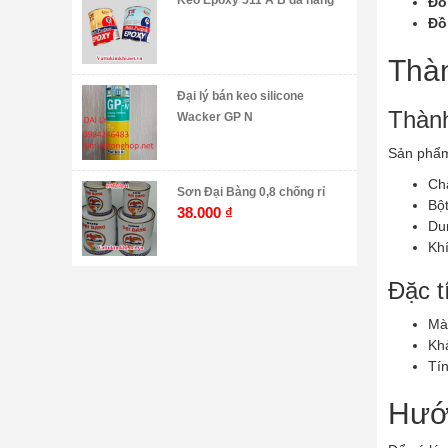
Keo Epoxy 511 A B đa năng
Đồ
Đồ
Thàn
Đại lý bán keo silicone
Thành
Wacker GP N
Sản phẩm
Chấ
Sơn Đại Bàng 0,8 chống rỉ
Bộ
38.000
₫
Du
Khí
Đặc t
Mà
Khả
Tín
Hướn