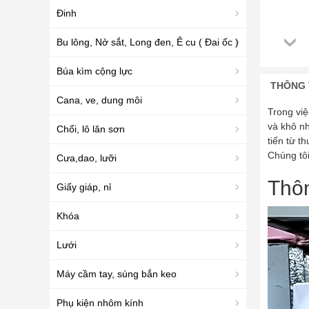
Đinh
Bu lông, Nở sắt, Long đen, Ê cu ( Đai ốc )
Búa kìm cộng lực
THÔNG 
Cana, ve, dung môi
Trong việ
và khô n
Chổi, lô lăn sơn
tiến từ t
Chúng tôi
Cưa,dao, lưỡi
Thôn
Giấy giáp, nỉ
Khóa
Lưới
Máy cầm tay, súng bắn keo
Phụ kiện nhôm kính