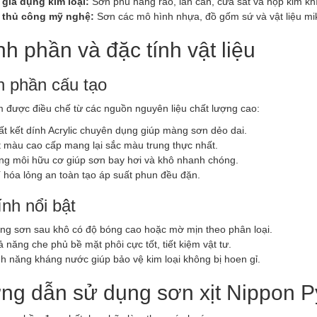
 gia dụng kim loại:
Sơn phủ hàng rào, lan can, cửa sắt và hộp kim khí
 thủ công mỹ nghệ:
Sơn các mô hình nhựa, đồ gốm sứ và vật liệu mi
h phần và đặc tính vật liệu
 phần cấu tạo
 được điều chế từ các nguồn nguyên liệu chất lượng cao:
t kết dính Acrylic chuyên dụng giúp màng sơn dẻo dai.
t màu cao cấp mang lại sắc màu trung thực nhất.
ng môi hữu cơ giúp sơn bay hơi và khô nhanh chóng.
 hóa lỏng an toàn tạo áp suất phun đều đặn.
ính nổi bật
ng sơn sau khô có độ bóng cao hoặc mờ mịn theo phân loại.
 năng che phủ bề mặt phôi cực tốt, tiết kiệm vật tư.
h năng kháng nước giúp bảo vệ kim loại không bị hoen gỉ.
g dẫn sử dụng sơn xịt Nippon P