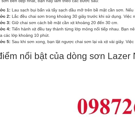
p sơn bền đẹp nhất, bạn hãy làm theo các bước sau:
ớc 1:
Lau sạch bụi bẩn và tẩy sạch dầu mỡ trên bề mặt cần sơn. Nếu b
ớc 2:
Lắc đều chai sơn trong khoảng 30 giây trước khi sử dụng. Việc 
ớc 3:
Giữ chai sơn cách bề mặt cần xịt khoảng 20 đến 30 cm.
ớc 4:
Tiến hành xịt đều tay thành từng lớp mỏng nối tiếp nhau. Bạn nê
a các lớp khoảng 10 phút.
ớc 5:
Sau khi sơn xong, bạn lật ngược chai sơn lại và xịt vài giây. Việc
iểm nổi bật của dòng sơn Lazer