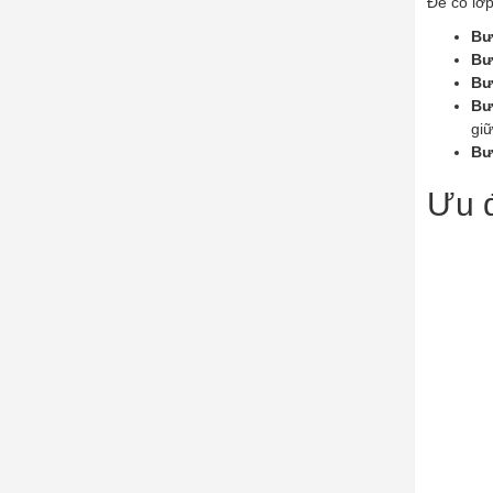
Để có lớ
Bư
Bư
Bư
Bư
giữ
Bư
Ưu đ