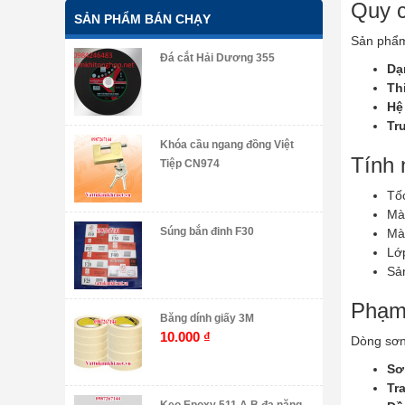
Quy 
SẢN PHẨM BÁN CHẠY
Sản phẩm 
Đá cắt Hải Dương 355
Dạ
Thi
Hệ
Tr
Khóa cầu ngang đồng Việt
Tính 
Tiệp CN974
Tốc
Màn
Súng bắn đinh F30
Màu
Lớp
Sả
Phạm 
Băng dính giấy 3M
10.000
₫
Dòng sơn
Sơ
Tra