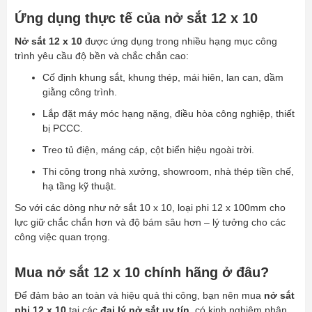
Ứng dụng thực tế của nở sắt 12 x 10
Nở sắt 12 x 10
được ứng dụng trong nhiều hạng mục công
trình yêu cầu độ bền và chắc chắn cao:
Cố định khung sắt, khung thép, mái hiên, lan can, dầm
giằng công trình.
Lắp đặt máy móc hạng nặng, điều hòa công nghiệp, thiết
bị PCCC.
Treo tủ điện, máng cáp, cột biển hiệu ngoài trời.
Thi công trong nhà xưởng, showroom, nhà thép tiền chế,
hạ tầng kỹ thuật.
So với các dòng như nở sắt 10 x 10, loại phi 12 x 100mm cho
lực giữ chắc chắn hơn và độ bám sâu hơn – lý tưởng cho các
công việc quan trọng.
Mua nở sắt 12 x 10 chính hãng ở đâu?
Để đảm bảo an toàn và hiệu quả thi công, bạn nên mua
nở sắt
phi 12 x 10
tại các
đại lý nở sắt uy tín
, có kinh nghiệm phân