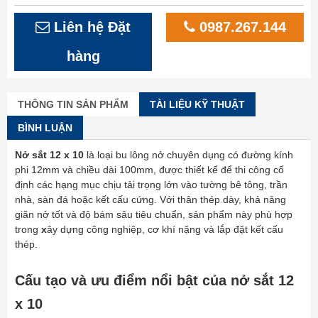
Liên hệ Đặt
0987.267.144
hàng
THÔNG TIN SẢN PHẨM
TÀI LIỆU KỸ THUẬT
BÌNH LUẬN
Nở sắt 12 x 10
là loại bu lông nở chuyên dụng có đường kính
phi 12mm và chiều dài 100mm, được thiết kế để thi công cố
định các hạng mục chịu tải trọng lớn vào tường bê tông, trần
nhà, sàn đá hoặc kết cấu cứng. Với thân thép dày, khả năng
giãn nở tốt và độ bám sâu tiêu chuẩn, sản phẩm này phù hợp
trong
x
ây dựng công nghiệp, cơ khí nặng và lắp đặt kết cấu
thép.
Cấu tạo và ưu điểm nổi bật của nở sắt 12
x 10