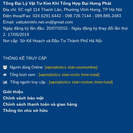
Tổng Đại Lý Vật Tư Kim Khí Tổng Hợp Đại Hưng Phát
Địa chỉ: 5C ngõ 114 Thanh Lân, Phường Vĩnh Hưng, TP Hà Nội
Điện thoại/Fax: 024.6291.6442 - 098.726.7144 - 089.885.2483
Email:
vattukimkhi.net.vn@gmail.com
Ngày đăng ký lần đầu: 20/07/2015 - Ngày đăng ký thay đổi lần thứ
2: 17/05/2019
Nơi cấp: Sở Kế Hoạch và Đầu Tư Thành Phố Hà Nội
THÔNG KÊ TRUY CẬP
Người dùng Online:
[wpstatistics stat=usersonline]
Tổng lượt xem :
[wpstatistics stat=visits time=total]
Tổng người truy cập :
[wpstatistics stat=visitors time=total]
Giới thiệu
Chính sách bảo mật
Chính sách thanh toán và giao hàng
Thông tin chủ sở hữu