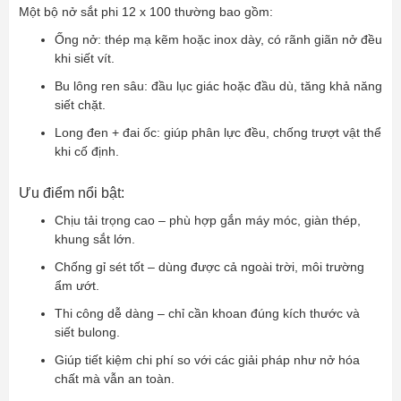
Một bộ nở sắt phi 12 x 100 thường bao gồm:
Ống nở: thép mạ kẽm hoặc inox dày, có rãnh giãn nở đều
khi siết vít.
Bu lông ren sâu: đầu lục giác hoặc đầu dù, tăng khả năng
siết chặt.
Long đen + đai ốc: giúp phân lực đều, chống trượt vật thể
khi cố định.
Ưu điểm nổi bật:
Chịu tải trọng cao – phù hợp gắn máy móc, giàn thép,
khung sắt lớn.
Chống gỉ sét tốt – dùng được cả ngoài trời, môi trường
ẩm ướt.
Thi công dễ dàng – chỉ cần khoan đúng kích thước và
siết bulong.
Giúp tiết kiệm chi phí so với các giải pháp như nở hóa
chất mà vẫn an toàn.