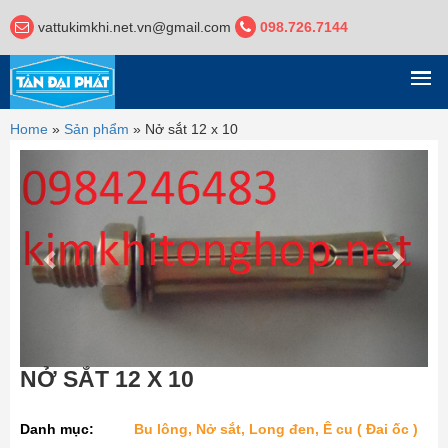
vattukimkhi.net.vn@gmail.com
098.726.7144
DANH MỤC
Home
»
Sản phẩm
»
Nở sắt 12 x 10
Previous
Next
NỞ SẮT 12 X 10
Danh mục:
Bu lông, Nở sắt, Long đen, Ê cu ( Đai ốc )