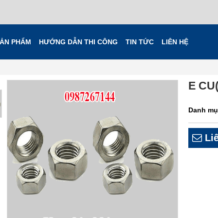
ẢN PHẨM
HƯỚNG DẪN THI CÔNG
TIN TỨC
LIÊN HỆ
E CU(
Danh mụ
Liê