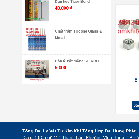
Dán keo Tiger Bond
40.000
₫
Chất trám silicone Glass &
Metal
Bản lề bật thẳng SH ABC
5.000
₫
E
Xe
Tổng Đại Lý Vật Tư Kim Khí Tổng Hợp Đại Hưng Phát
Địa chỉ: 5C ngõ 114 Thanh Lân, Phường Vĩnh Hưng, TP Hà