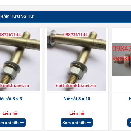
PHẨM TƯƠNG TỰ
ở sắt 8 x 6
Nở sắt 8 x 10
Liên hệ
Liên hệ
m chi tiết
Xem chi tiết