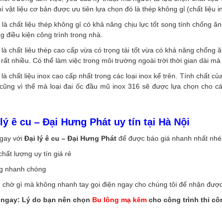
hì vật liệu cơ bản được ưu tiên lựa chọn đó là thép không gỉ (chất liệu i
 là chất liệu thép không gỉ có khả năng chịu lực tốt song tính chống 
g điều kiện công trình trong nhà.
 là chất liêu thép cao cấp vừa có trọng tải tốt vừa có khả năng chống 
rất nhiều. Có thể làm việc trong môi trường ngoài trời thời gian dài mà
 là chất liệu inox cao cấp nhất trong các loại inox kể trên. Tính chất củ
cũng vì thế mà loại đai ốc đầu mũ inox 316 sẽ được lựa chọn cho cá
 lý ê cu – Đại Hưng Phát uy tín tại Hà Nội
ngay với
Đại lý ê cu – Đại Hưng Phát
để được báo giá nhanh nhất nhé
hất lượng uy tín giá rẻ
g nhanh chóng
 chờ gì mà không nhanh tay gọi điện ngay cho chúng tôi để nhận đượ
 ngay: Lý do bạn nên chọn
Bu lông mạ kẽm
cho công trình thi cô