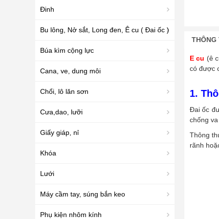
Đinh
Bu lông, Nở sắt, Long đen, Ê cu ( Đai ốc )
THÔNG 
Búa kìm cộng lực
E cu
(ê 
có được 
Cana, ve, dung môi
Chổi, lô lăn sơn
1. Thô
Đai ốc đư
Cưa,dao, lưỡi
chống va
Giấy giáp, nỉ
Thông thư
rãnh hoặc
Khóa
Lưới
Máy cầm tay, súng bắn keo
Phụ kiện nhôm kính