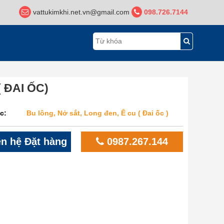
vattukimkhi.net.vn@gmail.com
098.726.7144
 ĐAI ỐC)
c:
Bu lông, Nở sắt, Long đen, Ê cu ( Đai ốc )
n hệ Đặt hàng
0987.267.144