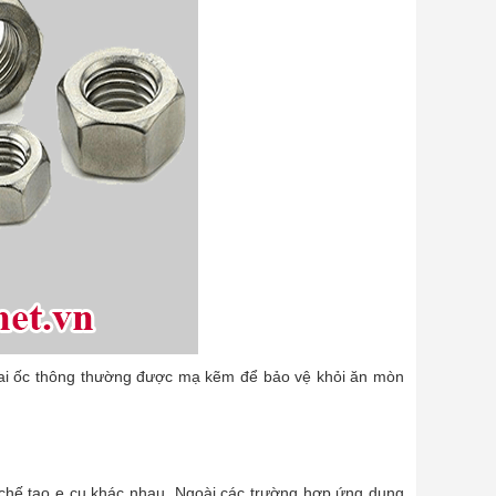
đai ốc thông thường được mạ kẽm để bảo vệ khỏi ăn mòn
u chế tạo e cu khác nhau. Ngoài các trường hợp ứng dụng