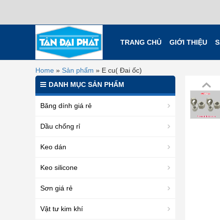
TRANG CHỦ
GIỚI THIỆU
S
Home
»
Sản phẩm
»
E cu( Đai ốc)
DANH MỤC SẢN PHẨM
Băng dính giá rẻ
Dầu chống rỉ
Keo dán
Keo silicone
Sơn giá rẻ
Vật tư kim khí