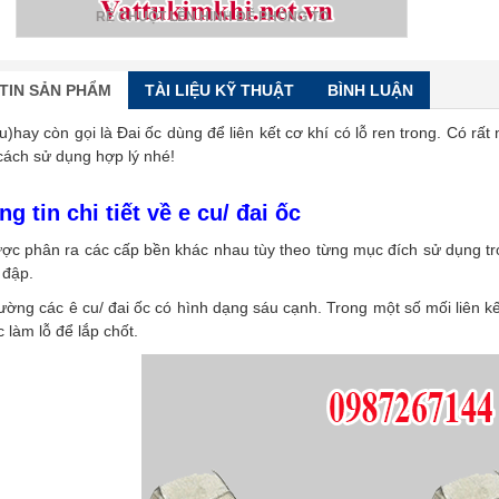
RÊ CHUỘT LÊN HÌNH ĐỂ PHÓNG TO
TIN SẢN PHẨM
TÀI LIỆU KỸ THUẬT
BÌNH LUẬN
cu)hay còn gọi là Đai ốc dùng để liên kết cơ khí có lỗ ren trong. Có rấ
cách sử dụng hợp lý nhé!
ng tin chi tiết về e cu/ đai ốc
ợc phân ra các cấp bền khác nhau tùy theo từng mục đích sử dụng tron
 đập.
ờng các ê cu/ đai ốc có hình dạng sáu cạnh. Trong một số mối liên kế
 làm lỗ để lắp chốt.