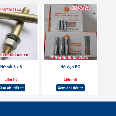
Nở sắt 8 x 8
Nở đạn EG
Liên hệ
Liên hệ
Xem chi tiết
Xem chi tiết