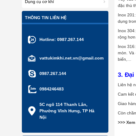
Dụng cụ cơ khí
đặc thù t
Inox 201:
THÔNG TIN LIÊN HỆ
dụng tron
Inox 304:
rộng hơn 
Hotline:
0987.267.144
Inox 316:
mòn. Và 
vattukimkhi.net.vn@gmail.com
biển,…
0987.267.144
3. Đại
Liên hệ 
0984246483
Cam kết c
Giao hàn
5C ngõ 114 Thanh Lân,
Phường Vĩnh Hưng, TP Hà
Còn chần
Nội
>>> Xem