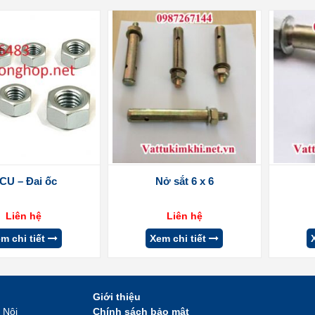
 CU – Đai ốc
Nở sắt 6 x 6
Liên hệ
Liên hệ
m chi tiết
Xem chi tiết
Giới thiệu
 Nội
Chính sách bảo mật