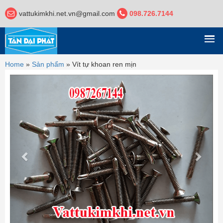
vattukimkhi.net.vn@gmail.com
098.726.7144
DANH MỤC
Home
»
Sản phẩm
»
Vít tự khoan ren mịn
Previous
Next