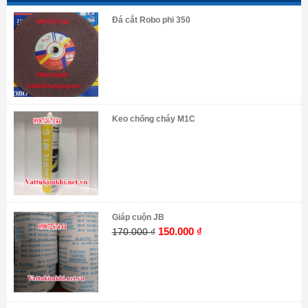
Đá cắt Robo phi 350
Keo chống cháy M1C
Giáp cuộn JB
Giá
Giá
150.000
₫
170.000
₫
gốc
hiện
là:
tại
170.000 ₫.
là:
150.000 ₫.