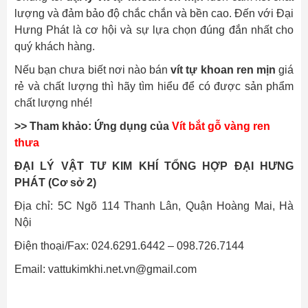
lượng và đảm bảo độ chắc chắn và bền cao. Đến với Đại
Hưng Phát là cơ hội và sự lựa chọn đúng đắn nhất cho
quý khách hàng.
Nếu bạn chưa biết nơi nào bán
vít tự khoan ren mịn
giá
rẻ và chất lượng thì hãy tìm hiểu để có được sản phẩm
chất lượng nhé!
>> Tham khảo: Ứng dụng của
Vít bắt gỗ vàng ren
thưa
ĐẠI LÝ VẬT TƯ KIM KHÍ TỔNG HỢP ĐẠI HƯNG
PHÁT (Cơ sở 2)
Địa chỉ: 5C Ngõ 114 Thanh Lân, Quận Hoàng Mai, Hà
Nội
Điện thoại/Fax: 024.6291.6442 – 098.726.7144
Email:
vattukimkhi.net.vn@gmail.com