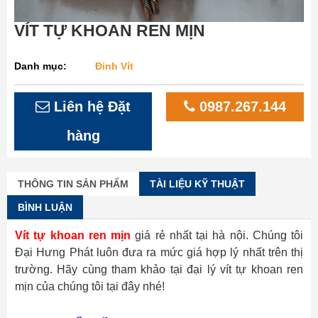
VÍT TỰ KHOAN REN MỊN
Danh mục:
Đinh Vít
Liên hệ Đặt
0987.267.144
hàng
THÔNG TIN SẢN PHẨM
TÀI LIỆU KỸ THUẬT
BÌNH LUẬN
Vít tự khoan ren mịn
giá rẻ nhất tại hà nội. Chúng tôi
Đại Hưng Phát luôn đưa ra mức giá hợp lý nhất trên thị
trường. Hãy cùng tham khảo tại đại lý vít tự khoan ren
mịn của chúng tôi tại đây nhé!