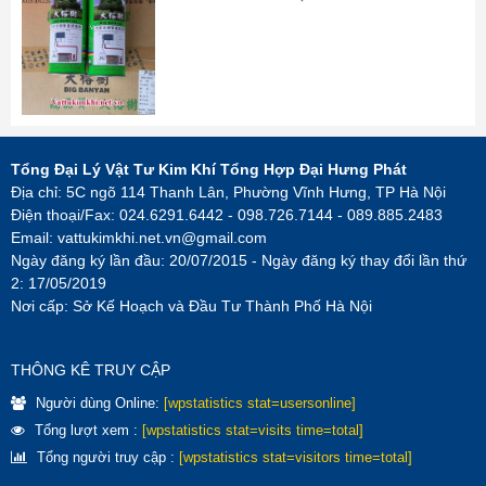
Tổng Đại Lý Vật Tư Kim Khí Tổng Hợp Đại Hưng Phát
Địa chỉ: 5C ngõ 114 Thanh Lân, Phường Vĩnh Hưng, TP Hà Nội
Điện thoại/Fax: 024.6291.6442 - 098.726.7144 - 089.885.2483
Email:
vattukimkhi.net.vn@gmail.com
Ngày đăng ký lần đầu: 20/07/2015 - Ngày đăng ký thay đổi lần thứ
2: 17/05/2019
Nơi cấp: Sở Kế Hoạch và Đầu Tư Thành Phố Hà Nội
THÔNG KÊ TRUY CẬP
Người dùng Online:
[wpstatistics stat=usersonline]
Tổng lượt xem :
[wpstatistics stat=visits time=total]
Tổng người truy cập :
[wpstatistics stat=visitors time=total]