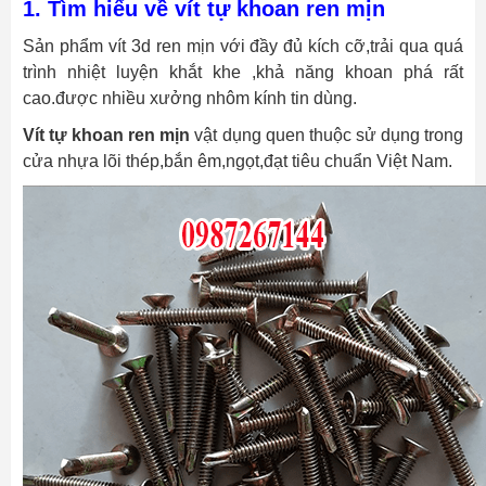
1. Tìm hiểu về vít tự khoan ren mịn
Sản phẩm vít 3d ren mịn với đầy đủ kích cỡ,trải qua quá
trình nhiệt luyện khắt khe ,khả năng khoan phá rất
cao.được nhiều xưởng nhôm kính tin dùng.
Vít tự khoan ren mịn
vật dụng quen thuộc sử dụng trong
cửa nhựa lõi thép,bắn êm,ngọt,đạt tiêu chuẩn Việt Nam.