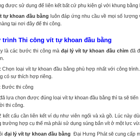
g được sử dụng để liên kết bất cứ phụ kiện gì với khung bằng k
vít tự khoan đầu bằng
luôn đáp ứng nhu cầu về mọi số lượng 
àng tại nơi đây để thi công.
 trình Thi công vít tự khoan đầu bằng
y là các bước thi công mà
đại lý vít tự khoan đầu chìm
đã đ
n.
:
Chọn loại vít tự khoan đầu bằng phù hợp nhất với công trình.
 có sự thích hợp riêng.
:
Bước thi công
đã lựa chọn được đúng loại vít tự khoan đầu bằng thì ta sẽ ti
i thi công.
2 kết cấu cần liên kết ví dụ như viên ngối và xà gồ. Lúc này dùn
 trường hợp cụ thể mà phải sử dụng súng bắn vít ở một lực vừa 
ôi
đại lý vít tự khoan đầu bằng
Đại Hưng Phát sẽ cung cấp mọ