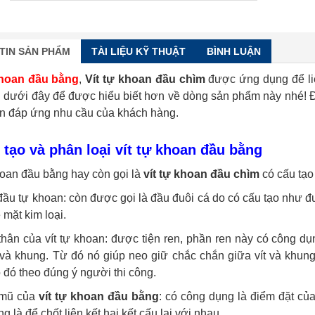
TIN SẢN PHẨM
TÀI LIỆU KỸ THUẬT
BÌNH LUẬN
khoan đầu bằng
,
Vít tự khoan đầu chìm
được ứng dụng để liê
n dưới đây để được hiểu biết hơn về dòng sản phẩm này nhé! Đ
ôn đáp ứng nhu cầu của khách hàng.
 tạo và phân loại vít tự khoan đầu bằng
hoan đầu bằng hay còn gọi là
vít tự khoan đầu chìm
có cấu tạo
ầu tự khoan: còn được gọi là đầu đuôi cá do có cấu tạo như đu
mặt kim loại.
hân của vít tự khoan: được tiện ren, phần ren này có công dụn
t và khung. Từ đó nó giúp neo giữ chắc chắn giữa vít và khun
 đó theo đúng ý người thi công.
 mũ của
vít tự khoan đầu bằng
: có công dụng là điểm đặt củ
g là để chốt liên kết hai kết cấu lại với nhau.