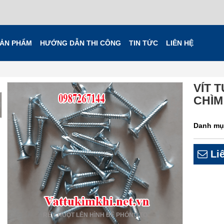
ẢN PHẨM
HƯỚNG DẪN THI CÔNG
TIN TỨC
LIÊN HỆ
VÍT 
CHÌM
Danh mụ
Liê
RÊ CHUỘT LÊN HÌNH ĐỂ PHÓNG TO