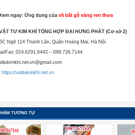
 Xem ngay: Ứng dụng của
vít bắt gỗ vàng ren thưa
 VẬT TƯ KIM KHÍ TỔNG HỢP ĐẠI HƯNG PHÁT (Cơ sở 2)
: 5C Ngõ 114 Thanh Lân, Quận Hoàng Mai, Hà Nội
oại/Fax: 024.6291.6442 – 098.726.7144
attukimkhi.net.vn@gmail.com
:
https://vattukimkhi.net.vn
PHẨM TƯƠNG TỰ