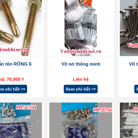
bắn tôn RỒNG 6
Vít nở thông minh
Vít 
iá:
70,000
₫
Liên hệ
m chi tiết
Xem chi tiết