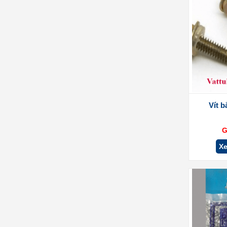
Vít 
G
Xe