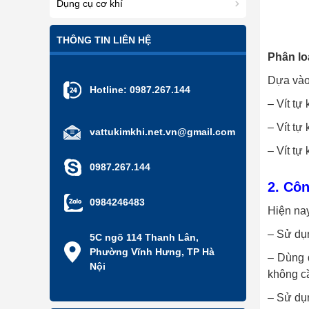
Dụng cụ cơ khí
THÔNG TIN LIÊN HỆ
Phân lo
Dựa vào
Hotline:
0987.267.144
– Vít tự
– Vít tự
vattukimkhi.net.vn@gmail.com
– Vít tự
0987.267.144
2. Cô
0984246483
Hiện na
– Sử dụ
5C ngõ 114 Thanh Lân,
Phường Vĩnh Hưng, TP Hà
– Dùng 
Nội
không cầ
– Sử dụn