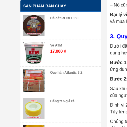
– Nó cũn
SẢN PHẨM BÁN CHẠY
Đại lý 
Đá cắt ROBO 350
và mua h
3. Quy
Ve ATM
Dưới đâ
17.000
₫
dụng hơ
Bước 1
ứng dụng
Que hàn Atlantic 3.2
Bước 2
Sau khi 
của ngườ
Băng tan giá rẻ
Định vị 
Tùy từng
Chúng t