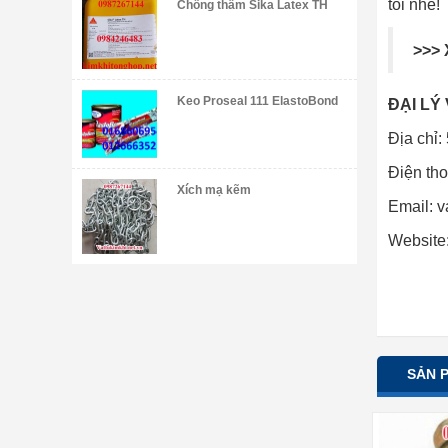
tôi nhé!
Chống thấm Sika Latex TH
>>>
Keo Proseal 111 ElastoBond
ĐẠI LÝ
Địa chỉ
Điện th
Xích mạ kẽm
Email:
v
Website
SẢN 