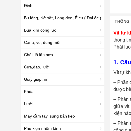
Đinh
Bu lông, Nở sắt, Long đen, Ê cu ( Đai ốc )
THÔNG 
Búa kìm cộng lực
Vít tự 
thông ti
Cana, ve, dung môi
Phát lu
Chổi, lô lăn sơn
1. Cấu
Cưa,dao, lưỡi
Vít tự k
Giấy giáp, nỉ
– Phần đ
được bề 
Khóa
– Phần t
Lưới
giữa ví
kiện nào
Máy cầm tay, súng bắn keo
– Phần
Phụ kiện nhôm kính
công dụn