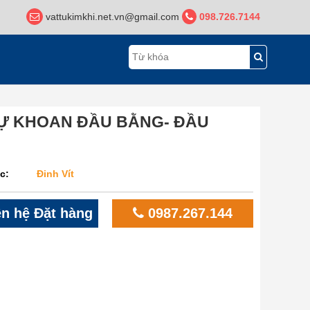
vattukimkhi.net.vn@gmail.com
098.726.7144
TỰ KHOAN ĐẦU BẰNG- ĐẦU
c:
Đinh Vít
n hệ Đặt hàng
0987.267.144