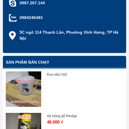
0987.267.144
0984246483
5C ngõ 114 Thanh Lân, Phường Vĩnh Hưng, TP Hà
Nội
SẢN PHẨM BÁN CHẠY
Keo dán 502
Xịt bóng gỗ Pledge
46.000
₫