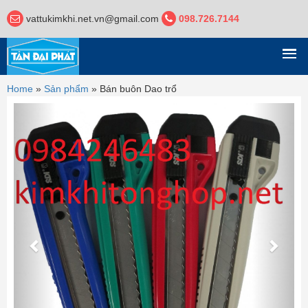
vattukimkhi.net.vn@gmail.com
098.726.7144
DANH MỤC
Home
»
Sản phẩm
»
Bán buôn Dao trổ
Previous
Next