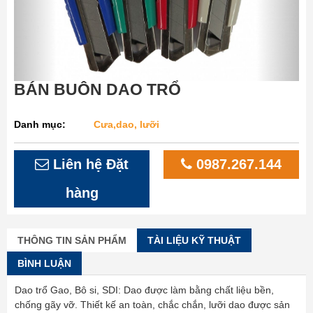
BÁN BUÔN DAO TRỔ
Danh mục:
Cưa,dao, lưỡi
Liên hệ Đặt
0987.267.144
hàng
THÔNG TIN SẢN PHẨM
TÀI LIỆU KỸ THUẬT
BÌNH LUẬN
Dao trổ Gao, Bô si, SDI: Dao được làm bằng chất liệu bền,
chống gãy vỡ. Thiết kế an toàn, chắc chắn, lưỡi dao được sản