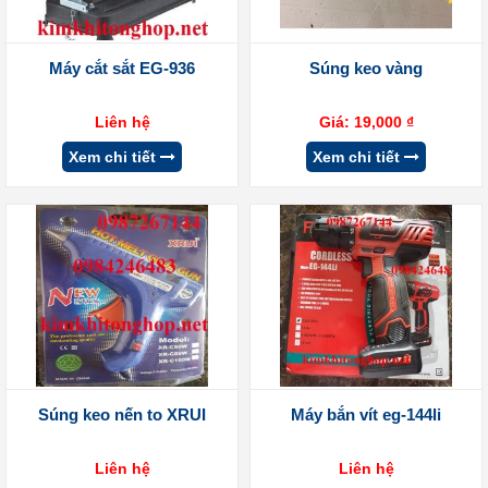
Máy cắt sắt EG-936
Súng keo vàng
Liên hệ
Giá:
19,000
₫
Xem chi tiết
Xem chi tiết
Súng keo nến to XRUI
Máy bắn vít eg-144li
Liên hệ
Liên hệ