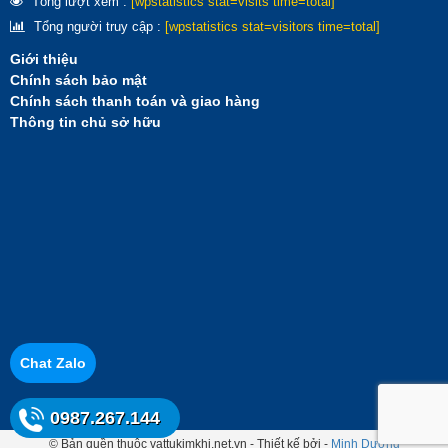
Tổng lượt xem :
[wpstatistics stat=visits time=total]
Tổng người truy cập :
[wpstatistics stat=visitors time=total]
Giới thiệu
Chính sách bảo mật
Chính sách thanh toán và giao hàng
Thông tin chủ sở hữu
Chat Zalo
0987.267.144
© Bản quền thuộc vattukimkhi.net.vn - Thiết kế bởi -
Minh Dương