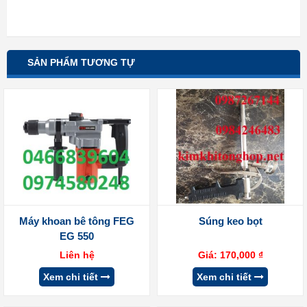
SẢN PHẨM TƯƠNG TỰ
Máy khoan bê tông FEG
Súng keo bọt
EG 550
Liên hệ
Giá:
170,000
₫
Xem chi tiết
Xem chi tiết