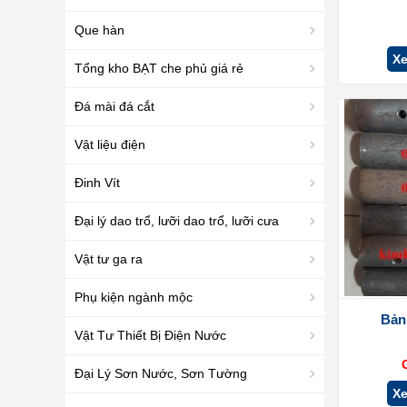
Que hàn
Xe
Tổng kho BẠT che phủ giá rẻ
Đá mài đá cắt
Vật liệu điện
Đinh Vít
Đại lý dao trổ, lưỡi dao trổ, lưỡi cưa
Vật tư ga ra
Phụ kiện ngành mộc
Bản 
Vật Tư Thiết Bị Điện Nước
Đại Lý Sơn Nước, Sơn Tường
Xe