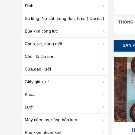
Đinh
Bu lông, Nở sắt, Long đen, Ê cu ( Đai ốc )
THÔNG 
Búa kìm cộng lực
Cana, ve, dung môi
SẢN 
Chổi, lô lăn sơn
Cưa,dao, lưỡi
Giấy giáp, nỉ
Khóa
Lưới
Máy cầm tay, súng bắn keo
H
Phụ kiện nhôm kính