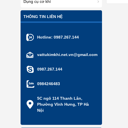
Dụng cụ cơ khí
THÔNG TIN LIÊN HỆ
Hotline:
0987.267.144
vattukimkhi.net.vn@gmail.com
0987.267.144
0984246483
5C ngõ 114 Thanh Lân,
Phường Vĩnh Hưng, TP Hà
Nội