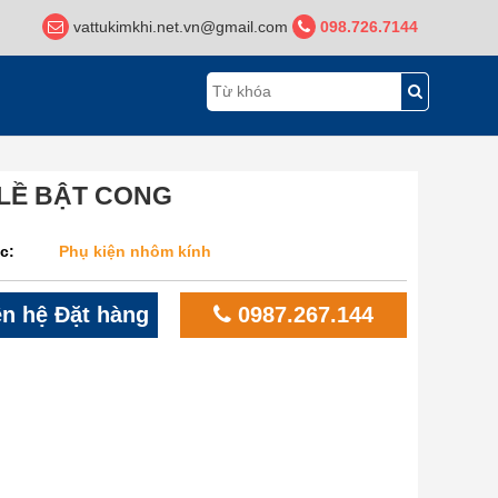
vattukimkhi.net.vn@gmail.com
098.726.7144
LỀ BẬT CONG
c:
Phụ kiện nhôm kính
n hệ Đặt hàng
0987.267.144