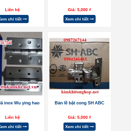
Liên hệ
Giá:
5,000
₫
Xem chi tiết
Xem chi tiết
 lá inox Wu ying hao
Bản lề bật cong SH ABC
Liên hệ
Giá:
5,000
₫
Xem chi tiết
Xem chi tiết