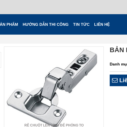
ẢN PHẨM
HƯỚNG DẪN THI CÔNG
TIN TỨC
LIÊN HỆ
BẢN 
Danh mụ
Liê
RÊ CHUỘT LÊN HÌNH ĐỂ PHÓNG TO