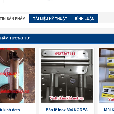
TIN SẢN PHẨM
TÀI LIỆU KỸ THUẬT
BÌNH LUẬN
PHẨM TƯƠNG TỰ
ít kính deto
Bản lề inox 304 KOREA
Mũi K