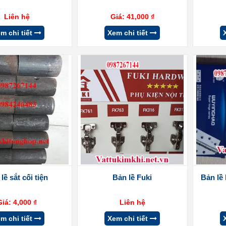
Liên hệ
Giá:
41,000
₫
m chi tiết
Xem chi tiết
lề sắt cối tiện
Bản lề Fuki
Bản lề
Giá:
4,000
₫
Liên hệ
m chi tiết
Xem chi tiết