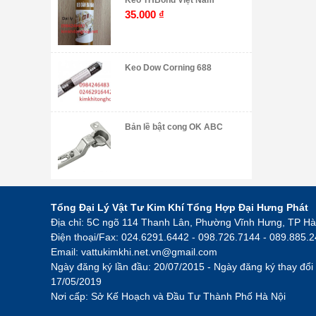
Keo THBond Việt Nam
35.000
₫
Keo Dow Corning 688
Bản lề bật cong OK ABC
Tổng Đại Lý Vật Tư Kim Khí Tổng Hợp Đại Hưng Phát
Địa chỉ: 5C ngõ 114 Thanh Lân, Phường Vĩnh Hưng, TP Hà
Điện thoại/Fax: 024.6291.6442 - 098.726.7144 - 089.885.
Email:
vattukimkhi.net.vn@gmail.com
Ngày đăng ký lần đầu: 20/07/2015 - Ngày đăng ký thay đổi 
17/05/2019
Nơi cấp: Sở Kế Hoạch và Đầu Tư Thành Phố Hà Nội