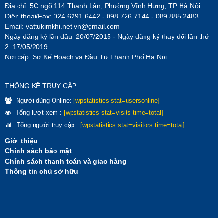
Địa chỉ: 5C ngõ 114 Thanh Lân, Phường Vĩnh Hưng, TP Hà Nội
Điện thoại/Fax: 024.6291.6442 - 098.726.7144 - 089.885.2483
Email:
vattukimkhi.net.vn@gmail.com
Ngày đăng ký lần đầu: 20/07/2015 - Ngày đăng ký thay đổi lần thứ
2: 17/05/2019
Nơi cấp: Sở Kế Hoạch và Đầu Tư Thành Phố Hà Nội
THÔNG KÊ TRUY CẬP
Người dùng Online:
[wpstatistics stat=usersonline]
Tổng lượt xem :
[wpstatistics stat=visits time=total]
Tổng người truy cập :
[wpstatistics stat=visitors time=total]
Giới thiệu
Chính sách bảo mật
Chính sách thanh toán và giao hàng
Thông tin chủ sở hữu