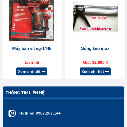
Máy bắn vít eg-144li
Súng keo inox
Liên hệ
Giá:
32,000
₫
Xem chi tiết
Xem chi tiết
THÔNG TIN LIÊN HỆ
Hotline:
0987.267.144