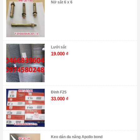
Nở sắt 6 x 6
Lưới sắt
19.000
₫
Đinh F25
33.000
₫
Keo dán đa năng Apollo bond