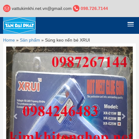
vattukimkhi.net.vn@gmail.com
098.726.7144
DANH MỤC
Home
»
Sản phẩm
»
Súng keo nến bé XRUI
Previous
Next