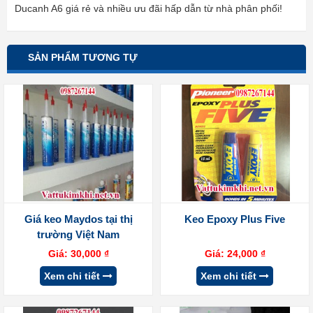
Ducanh A6 giá rẻ và nhiều ưu đãi hấp dẫn từ nhà phân phối!
SẢN PHẨM TƯƠNG TỰ
Giá keo Maydos tại thị
Keo Epoxy Plus Five
trường Việt Nam
Giá:
30,000
₫
Giá:
24,000
₫
Xem chi tiết
Xem chi tiết