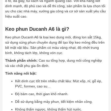
ô tô, da giày, túi xách và ngành quảng cáo. Với khả năng kết
dính mạnh, độ phủ cao và dễ thi công, sản phẩm là lựa chọn tối
ưu cho các nhà máy, xưởng gia công và cơ sở sản xuất yêu cầu
hiệu suất cao.
Keo phun Ducanh A6 là gì?
Keo phun Ducanh A6 là loại keo dung môi, đóng lon sắt 15kg,
sử dụng súng phun chuyên dụng để tạo lớp keo mỏng đều trên
bề mặt vật liệu. Sản phẩm có màu vàng nhạt, độ nhớt trung
bình, không tách lớp, không vón cục.
Thành phần chính:
Cao su tổng hợp, dung môi công nghiệp
và các chất phụ gia ổn định.
Tính năng nổi bật:
Kết dính cực tốt trên nhiều chất liệu: Mút xốp, nỉ, gỗ ép,
PVC, formex, cao su…
Độ bám cao, thời gian khô nhanh.
Dễ sử dụng bằng máy phun, tiết kiệm nhân công.
Không thấm ngược, không thấm hút nước.