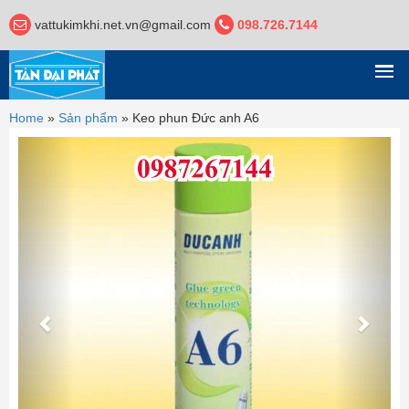
vattukimkhi.net.vn@gmail.com
098.726.7144
DANH MỤC
Home
»
Sản phẩm
»
Keo phun Đức anh A6
Previous
Next