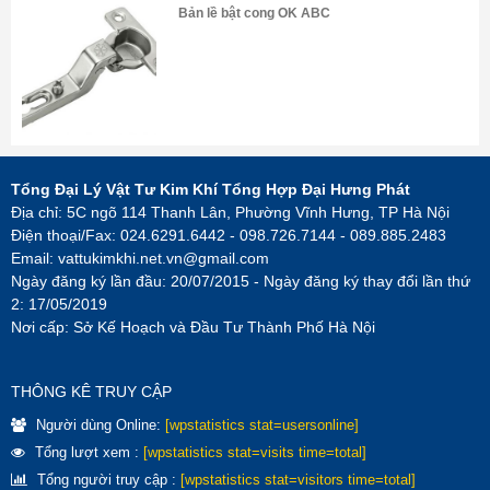
Bản lề bật cong OK ABC
Tổng Đại Lý Vật Tư Kim Khí Tổng Hợp Đại Hưng Phát
Địa chỉ: 5C ngõ 114 Thanh Lân, Phường Vĩnh Hưng, TP Hà Nội
Điện thoại/Fax: 024.6291.6442 - 098.726.7144 - 089.885.2483
Email:
vattukimkhi.net.vn@gmail.com
Ngày đăng ký lần đầu: 20/07/2015 - Ngày đăng ký thay đổi lần thứ
2: 17/05/2019
Nơi cấp: Sở Kế Hoạch và Đầu Tư Thành Phố Hà Nội
THÔNG KÊ TRUY CẬP
Người dùng Online:
[wpstatistics stat=usersonline]
Tổng lượt xem :
[wpstatistics stat=visits time=total]
Tổng người truy cập :
[wpstatistics stat=visitors time=total]