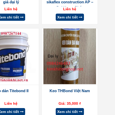
giá đại lý
sikaflex construction AP –
Đại Hưng Phát
Liên hệ
Liên hệ
Xem chi tiết
Xem chi tiết
 dán Titebond II
Keo THBond Việt Nam
Liên hệ
Giá:
35,000
₫
Xem chi tiết
Xem chi tiết