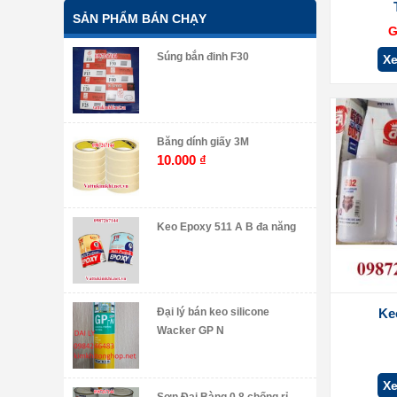
SẢN PHẨM BÁN CHẠY
G
Súng bắn đinh F30
Xe
Băng dính giấy 3M
10.000
₫
Keo Epoxy 511 A B đa năng
Đại lý bán keo silicone
Ke
Wacker GP N
Xe