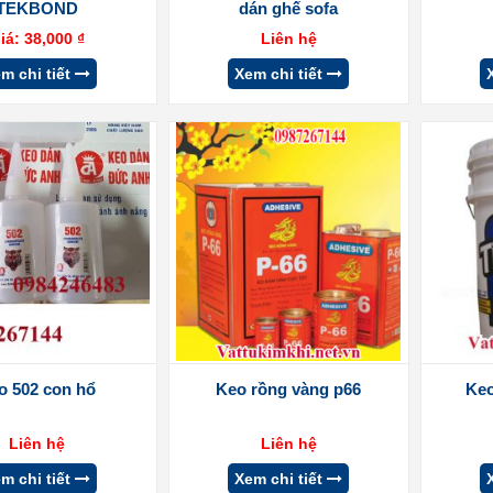
TEKBOND
dán ghế sofa
iá:
38,000
₫
Liên hệ
m chi tiết
Xem chi tiết
o 502 con hổ
Keo rồng vàng p66
Keo
Liên hệ
Liên hệ
m chi tiết
Xem chi tiết