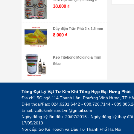
Sơn Đại Bàng 0,8 chống rỉ
38.000
₫
Dây điện Trần Phú 2 x 1.5 mm
8.000
₫
Keo Titebond Molding & Trim
Glue
Tổng Đại Lý Vật Tư Kim Khí Tổng Hợp Đại Hưng Phát
Địa chỉ: 5C ngõ 114 Thanh Lân, Phường Vĩnh Hưng, TP Hà
Điện thoại/Fax: 024.6291.6442 - 098.726.7144 - 089.885.
Email:
vattukimkhi.net.vn@gmail.com
Ngày đăng ký lần đầu: 20/07/2015 - Ngày đăng ký thay đổi 
17/05/2019
Nơi cấp: Sở Kế Hoạch và Đầu Tư Thành Phố Hà Nội