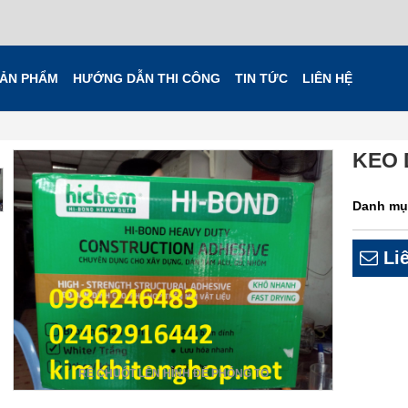
ẢN PHẨM
HƯỚNG DẪN THI CÔNG
TIN TỨC
LIÊN HỆ
KEO 
Danh mụ
Liê
RÊ CHUỘT LÊN HÌNH ĐỂ PHÓNG TO