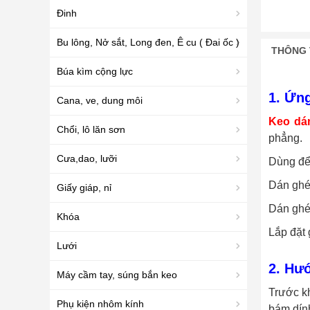
Đinh
Bu lông, Nở sắt, Long đen, Ê cu ( Đai ốc )
THÔNG 
Búa kìm cộng lực
1. Ứn
Cana, ve, dung môi
Keo dá
Chổi, lô lăn sơn
phẳng.
Cưa,dao, lưỡi
Dùng để 
Dán ghé
Giấy giáp, nỉ
Dán ghé
Khóa
Lắp đặt
Lưới
2. Hư
Máy cầm tay, súng bắn keo
Trước k
Phụ kiện nhôm kính
bám dín