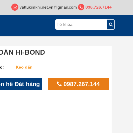
vattukimkhi.net.vn@gmail.com
098.726.7144
DÁN HI-BOND
c:
Keo dán
n hệ Đặt hàng
0987.267.144