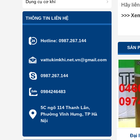
Dụng cụ cơ khí
Hãy liên
>>> Xe
THÔNG TIN LIÊN HỆ
Hotline:
0987.267.144
SẢN 
vattukimkhi.net.vn@gmail.com
0987.267.144
0984246483
5C ngõ 114 Thanh Lân,
Phường Vĩnh Hưng, TP Hà
Nội
Đại 