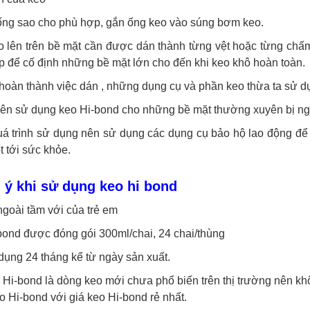
 ống sao cho phù hợp, gắn ống keo vào súng bơm keo.
 lên trên bề mặt cần được dán thành từng vệt hoặc từng chấm
 để cố định những bề mặt lớn cho đến khi keo khô hoàn toàn.
hoàn thành việc dán , những dụng cụ và phần keo thừa ta sử d
ên sử dụng keo Hi-bond cho những bề mặt thường xuyên bị ngập
uá trình sử dụng nên sử dụng các dụng cụ bảo hộ lao động để
t tới sức khỏe.
 ý khi sử dụng keo hi bond
goài tầm với của trẻ em
bond được đóng gói 300ml/chai, 24 chai/thùng
ụng 24 tháng kể từ ngày sản xuất.
Hi-bond là dòng keo mới chưa phổ biến trên thị trường nên khô
eo Hi-bond với giá keo Hi-bond rẻ nhất.