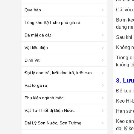
Cắt vòi
Que hàn
Bơm keo
Tổng kho BẠT che phủ giá rẻ
dụng nẹp
Đá mài đá cắt
Sau khi 
Không n
Vật liệu điện
Trong q
Đinh Vít
không tố
Đại lý dao trổ, lưỡi dao trổ, lưỡi cưa
3. Lưu
Vật tư ga ra
Để keo n
Phụ kiện ngành mộc
Keo Hi-
Vật Tư Thiết Bị Điện Nước
Hạn sử d
Keo dán 
Đại Lý Sơn Nước, Sơn Tường
đại lý k