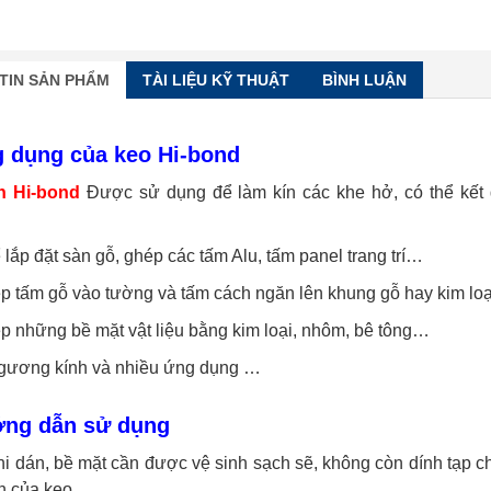
TIN SẢN PHẨM
TÀI LIỆU KỸ THUẬT
BÌNH LUẬN
g dụng của keo Hi-bond
n Hi-bond
Được sử dụng để làm kín các khe hở, có thể kết 
lắp đặt sàn gỗ, ghép các tấm Alu, tấm panel trang trí…
p tấm gỗ vào tường và tấm cách ngăn lên khung gỗ hay kim loạ
p những bề mặt vật liệu bằng kim loại, nhôm, bê tông…
 gương kính và nhiều ứng dụng …
ớng dẫn sử dụng
hi dán, bề mặt cần được vệ sinh sạch sẽ, không còn dính tạp 
h của keo