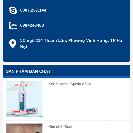
0987.267.144
0984246483
5C ngõ 114 Thanh Lân, Phường Vĩnh Hưng, TP Hà
Nội
SẢN PHẨM BÁN CHẠY
Keo Silicone Apollo A500
Kìm chết Bosi