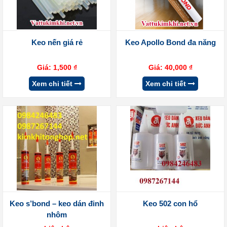
Keo nến giá rẻ
Keo Apollo Bond đa năng
Giá:
1,500
₫
Giá:
40,000
₫
Xem chi tiết
Xem chi tiết
Keo s’bond – keo dán đinh
Keo 502 con hổ
nhôm