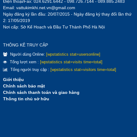
Điện thoại/Fax: 024.6291.6442 - 098.726.7144 - 089.885.2483
Email:
vattukimkhi.net.vn@gmail.com
Ngày đăng ký lần đầu: 20/07/2015 - Ngày đăng ký thay đổi lần thứ
2: 17/05/2019
Nơi cấp: Sở Kế Hoạch và Đầu Tư Thành Phố Hà Nội
THÔNG KÊ TRUY CẬP
Người dùng Online:
[wpstatistics stat=usersonline]
Tổng lượt xem :
[wpstatistics stat=visits time=total]
Tổng người truy cập :
[wpstatistics stat=visitors time=total]
Giới thiệu
Chính sách bảo mật
Chính sách thanh toán và giao hàng
Thông tin chủ sở hữu