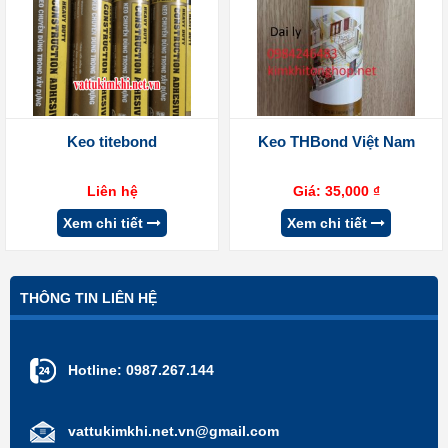
Keo titebond
Keo THBond Việt Nam
Liên hệ
Giá:
35,000
₫
Xem chi tiết
Xem chi tiết
THÔNG TIN LIÊN HỆ
Hotline:
0987.267.144
vattukimkhi.net.vn@gmail.com