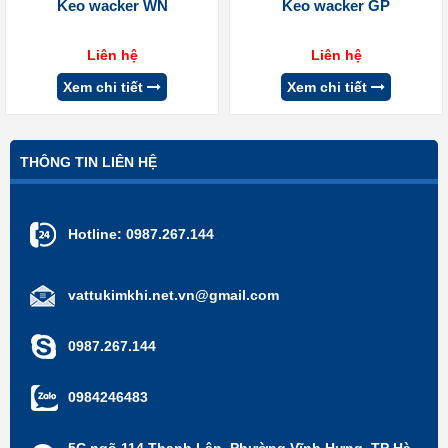
Keo wacker WN
Keo wacker GP
Liên hệ
Liên hệ
Xem chi tiết
Xem chi tiết
THÔNG TIN LIÊN HỆ
Hotline:
0987.267.144
vattukimkhi.net.vn@gmail.com
0987.267.144
0984246483