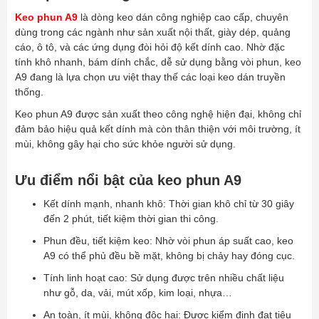
Keo phun A9
là dòng keo dán công nghiệp cao cấp, chuyên
dùng trong các ngành như sản xuất nội thất, giày dép, quảng
cáo, ô tô, và các ứng dụng đòi hỏi độ kết dính cao. Nhờ đặc
tính khô nhanh, bám dính chắc, dễ sử dụng bằng vòi phun, keo
A9 đang là lựa chọn ưu việt thay thế các loại keo dán truyền
thống.
Keo phun A9 được sản xuất theo công nghệ hiện đại, không chỉ
đảm bảo hiệu quả kết dính mà còn thân thiện với môi trường, ít
mùi, không gây hại cho sức khỏe người sử dụng.
Ưu điểm nổi bật của keo phun A9
Kết dính mạnh, nhanh khô: Thời gian khô chỉ từ 30 giây
đến 2 phút, tiết kiệm thời gian thi công.
Phun đều, tiết kiệm keo: Nhờ vòi phun áp suất cao, keo
A9 có thể phủ đều bề mặt, không bị chảy hay đóng cục.
Tính linh hoạt cao: Sử dụng được trên nhiều chất liệu
như gỗ, da, vải, mút xốp, kim loại, nhựa…
An toàn, ít mùi, không độc hại: Được kiểm định đạt tiêu