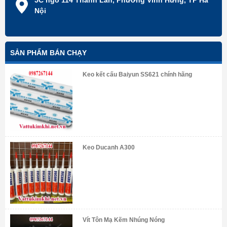
5C ngõ 114 Thanh Lân, Phường Vĩnh Hưng, TP Hà
Nội
SẢN PHẨM BÁN CHẠY
Keo kết cấu Baiyun SS621 chính hãng
Keo Ducanh A300
Vít Tôn Mạ Kẽm Nhúng Nóng