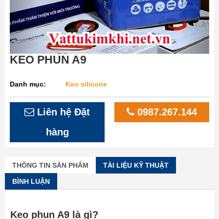
KEO PHUN A9
Danh mục:
Keo silicone
Liên hệ Đặt
0987.267.144
hàng
THÔNG TIN SẢN PHẨM
TÀI LIỆU KỸ THUẬT
BÌNH LUẬN
Keo phun A9 là gì?