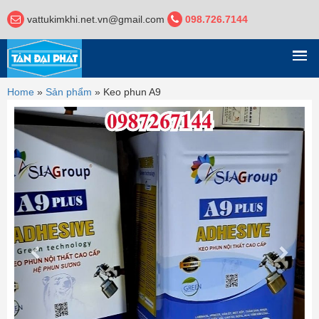
vattukimkhi.net.vn@gmail.com
098.726.7144
DANH MỤC
Home
»
Sản phẩm
»
Keo phun A9
Previous
Next