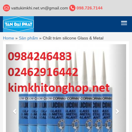
vattukimkhi.net.vn@gmail.com
098.726.7144
DANH MỤC
Home
»
Sản phẩm
»
Chất trám silicone Glass & Metal
Previous
Next