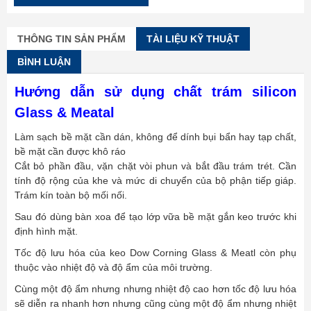
THÔNG TIN SẢN PHẨM
TÀI LIỆU KỸ THUẬT
BÌNH LUẬN
Hướng dẫn sử dụng chất trám silicon
Glass & Meatal
Làm sạch bề mặt cần dán, không để dính bụi bẩn hay tạp chất,
bề mặt cần được khô ráo
Cắt bỏ phần đầu, vặn chặt vòi phun và bắt đầu trám trét. Cần
tính độ rộng của khe và mức di chuyển của bộ phận tiếp giáp.
Trám kín toàn bộ mối nối.
Sau đó dùng bàn xoa để tạo lớp vữa bề mặt gắn keo trước khi
định hình mặt.
Tốc độ lưu hóa của keo Dow Corning Glass & Meatl còn phụ
thuộc vào nhiệt độ và độ ẩm của môi trường.
Cùng một độ ẩm nhưng nhưng nhiệt độ cao hơn tốc độ lưu hóa
sẽ diễn ra nhanh hơn nhưng cũng cùng một độ ẩm nhưng nhiệt