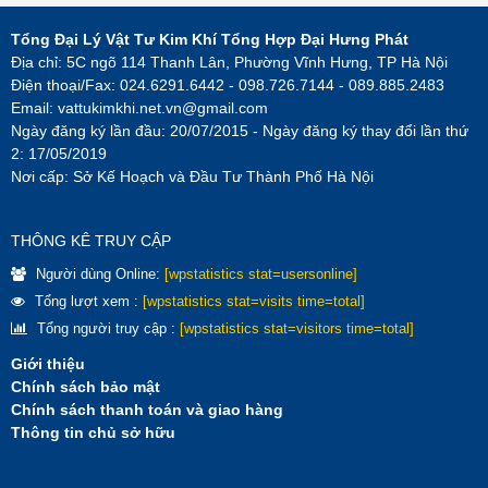
Tổng Đại Lý Vật Tư Kim Khí Tổng Hợp Đại Hưng Phát
Địa chỉ: 5C ngõ 114 Thanh Lân, Phường Vĩnh Hưng, TP Hà Nội
Điện thoại/Fax: 024.6291.6442 - 098.726.7144 - 089.885.2483
Email:
vattukimkhi.net.vn@gmail.com
Ngày đăng ký lần đầu: 20/07/2015 - Ngày đăng ký thay đổi lần thứ
2: 17/05/2019
Nơi cấp: Sở Kế Hoạch và Đầu Tư Thành Phố Hà Nội
THÔNG KÊ TRUY CẬP
Người dùng Online:
[wpstatistics stat=usersonline]
Tổng lượt xem :
[wpstatistics stat=visits time=total]
Tổng người truy cập :
[wpstatistics stat=visitors time=total]
Giới thiệu
Chính sách bảo mật
Chính sách thanh toán và giao hàng
Thông tin chủ sở hữu