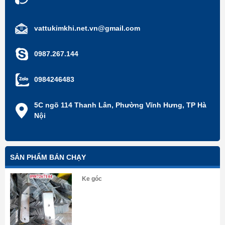
vattukimkhi.net.vn@gmail.com
0987.267.144
0984246483
5C ngõ 114 Thanh Lân, Phường Vĩnh Hưng, TP Hà
Nội
SẢN PHẨM BÁN CHẠY
Ke góc