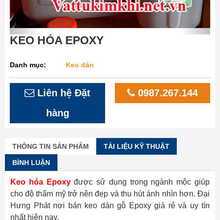
KEO HÓA EPOXY
Danh mục:
Keo dán
Liên hệ Đặt
0987.267.144
hàng
THÔNG TIN SẢN PHẨM
TÀI LIỆU KỸ THUẬT
BÌNH LUẬN
Keo hóa Epoxy
được sử dụng trong ngành mộc giúp
cho độ thẩm mỹ trở nên đẹp và thu hút ánh nhìn hơn. Đại
Hưng Phát nơi bán keo dán gỗ Epoxy giá rẻ và uy tín
nhất hiện nay.