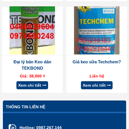
Đại lý bán Keo dán
Giá keo sữa Techchem?
TEKBOND
Giá:
38,000
₫
Liên hệ
Xem chi tiết
Xem chi tiết
THÔNG TIN LIÊN HỆ
Hotline:
0987.267.144