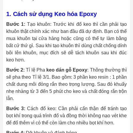
1. Cách sử dụng Keo hóa Epoxy
Bước 1:
Tạo khuôn: Trước khi đổ keo thì cần phải tạo
khuôn thật chính xác như ban đầu đã dự định. Bạn có thể
mua khuôn tại cửa hàng hoặc cũng có thể tự làm bằng
bất cứ thứ gì. Sau khi tạo khuôn thì dùng chất chống dính
bôi lên khuôn, mục đích sẽ dễ tách khuôn sau khi đúc
keo hơn.
Bước 2:
Tỉ lệ Pha
keo dán gỗ Epoxy
: Thông thường thì
sẽ pha theo Tỉ lệ 3/1. Bao gồm: 3 phần keo resin : 1 phần
chất dung môi đóng rắn theo trọng lượng. Sau đó khuấy
nhẹ nhàng từ 3 đến 5 phút cho keo và chất đóng rắn trộn
lẫn.
Bước 3:
Cách đổ keo: Cần phải cẩn thận để tránh tạo
bọt khí trong quá trình đổ và đồng thời không nạo vét khe
để đổ thêm vì có thể còn làm cho nhiều bọt khí hơn.
Bước 4:
Dỡ khuôn và đánh bóng