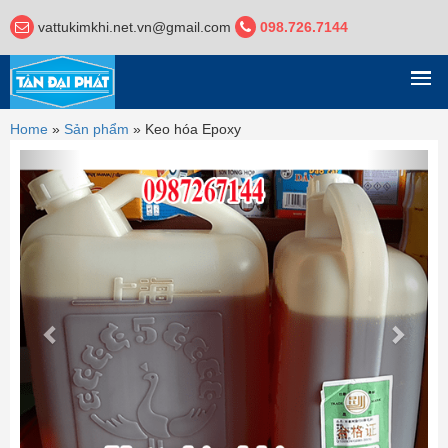
vattukimkhi.net.vn@gmail.com
098.726.7144
DANH MỤC
Home
»
Sản phẩm
»
Keo hóa Epoxy
Previous
Next