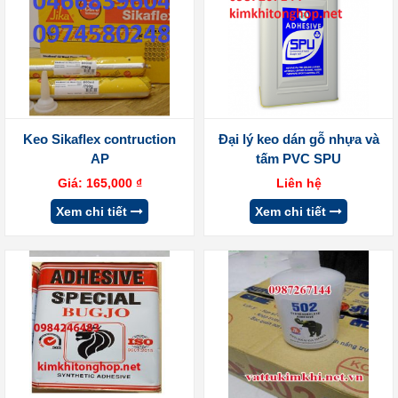
Keo Sikaflex contruction
Đại lý keo dán gỗ nhựa và
AP
tấm PVC SPU
Giá:
165,000
₫
Liên hệ
Xem chi tiết
Xem chi tiết