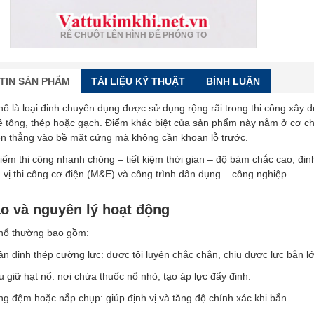
RÊ CHUỘT LÊN HÌNH ĐỂ PHÓNG TO
TIN SẢN PHẨM
TÀI LIỆU KỸ THUẬT
BÌNH LUẬN
nổ là loại đinh chuyên dụng được sử dụng rộng rãi trong thi công xây d
ê tông, thép hoặc gạch. Điểm khác biệt của sản phẩm này nằm ở cơ ch
ên thẳng vào bề mặt cứng mà không cần khoan lỗ trước.
ểm thi công nhanh chóng – tiết kiệm thời gian – độ bám chắc cao, đi
 vị thi công cơ điện (M&E) và công trình dân dụng – công nghiệp.
ạo và nguyên lý hoạt động
 nổ thường bao gồm:
n đinh thép cường lực: được tôi luyện chắc chắn, chịu được lực bắn lớ
 giữ hạt nổ: nơi chứa thuốc nổ nhỏ, tạo áp lực đẩy đinh.
g đệm hoặc nắp chụp: giúp định vị và tăng độ chính xác khi bắn.