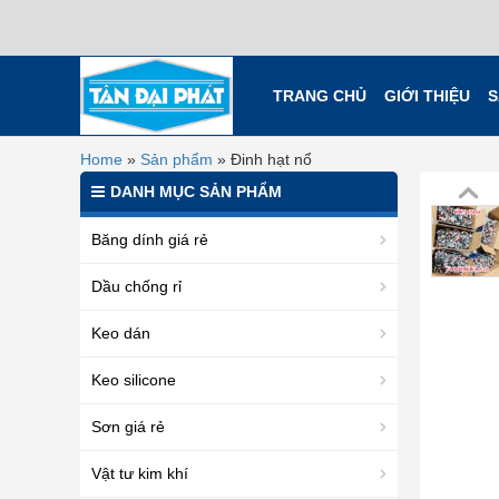
TRANG CHỦ
GIỚI THIỆU
S
Home
»
Sản phẩm
»
Đinh hạt nổ
DANH MỤC SẢN PHẨM
Băng dính giá rẻ
Dầu chống rỉ
Keo dán
Keo silicone
Sơn giá rẻ
Vật tư kim khí