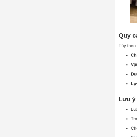
Quy c
Tùy theo 
Ch
Vật
Đư
Lự
Lưu ý 
Lu
Tra
Chọ