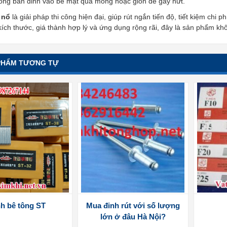
ông bắn đinh vào bề mặt quá mỏng hoặc giòn dễ gây nứt.
 nổ
là giải pháp thi công hiện đại, giúp rút ngắn tiến độ, tiết kiệm ch
ích thước, giá thành hợp lý và ứng dụng rộng rãi, đây là sản phẩm kh
PHẨM TƯƠNG TỰ
h bê tông ST
Mua đinh rút với số lượng
lớn ở đâu Hà Nội?