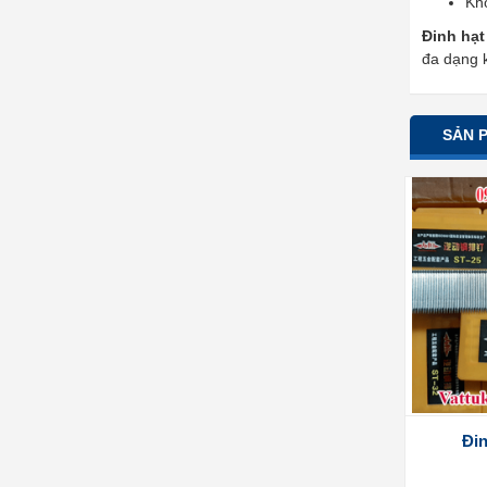
Kh
Đinh hạt
đa dạng k
SẢN 
Đin