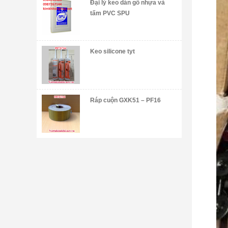
Đại lý keo dán gỗ nhựa và
tấm PVC SPU
Keo silicone tyt
Ráp cuộn GXK51 – PF16