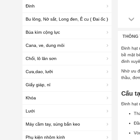
Đinh
Bu lông, Nở sắt, Long đen, Ê cu ( Đai ốc )
Búa kìm cộng lực
THÔNG 
Cana, ve, dung môi
Đinh hạt 
bề mặt b
Chổi, lô lăn sơn
đinh xuy
Nhờ ưu đi
Cưa,dao, lưỡi
thầu, đơn
Giấy giáp, nỉ
Cấu t
Khóa
Đinh hạt
Lưới
Thâ
Đầu
Máy cầm tay, súng bắn keo
Vòn
Phụ kiện nhôm kính