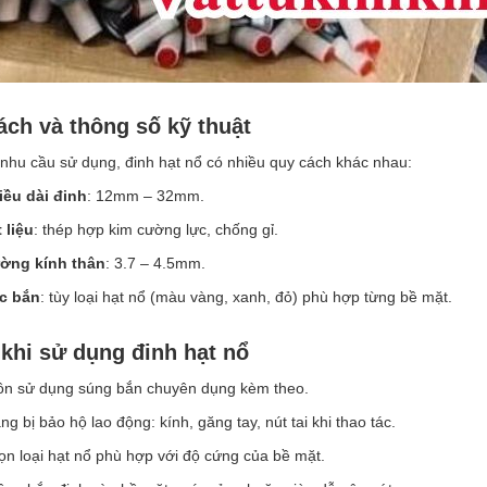
ách và thông số kỹ thuật
nhu cầu sử dụng, đinh hạt nổ có nhiều quy cách khác nhau:
iều dài đinh
: 12mm – 32mm.
 liệu
: thép hợp kim cường lực, chống gỉ.
ờng kính thân
: 3.7 – 4.5mm.
c bắn
: tùy loại hạt nổ (màu vàng, xanh, đỏ) phù hợp từng bề mặt.
khi sử dụng đinh hạt nổ
ôn sử dụng súng bắn chuyên dụng kèm theo.
ng bị bảo hộ lao động: kính, găng tay, nút tai khi thao tác.
n loại hạt nổ phù hợp với độ cứng của bề mặt.