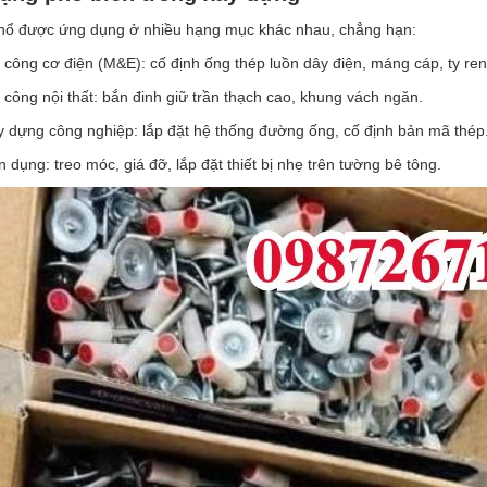
 nổ được ứng dụng ở nhiều hạng mục khác nhau, chẳng hạn:
 công cơ điện (M&E): cố định ống thép luồn dây điện, máng cáp, ty ren
 công nội thất: bắn đinh giữ trần thạch cao, khung vách ngăn.
y dựng công nghiệp: lắp đặt hệ thống đường ống, cố định bản mã thép
 dụng: treo móc, giá đỡ, lắp đặt thiết bị nhẹ trên tường bê tông.