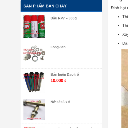
SẢN PHẨM BÁN CHẠY
Đinh hạt
Thi
Dầu RP7 – 300g
Thi
Xâ
Dân
Long đen
Bán buôn Dao trổ
10.000
₫
Nở sắt 8 x 6