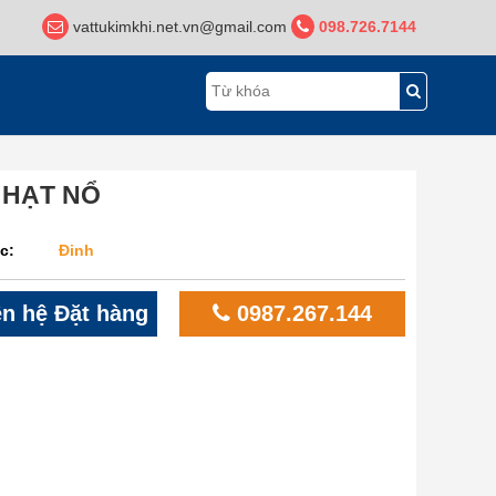
vattukimkhi.net.vn@gmail.com
098.726.7144
 HẠT NỔ
c:
Đinh
n hệ Đặt hàng
0987.267.144