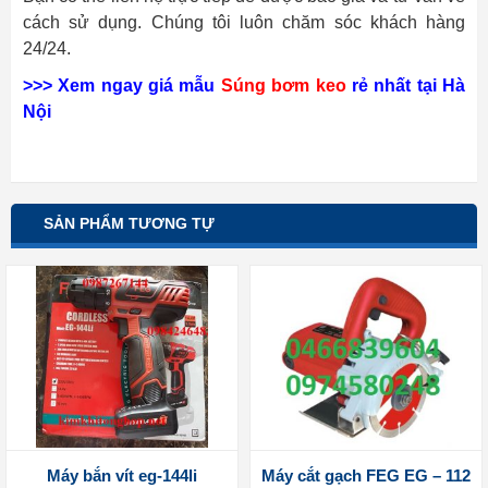
cách sử dụng. Chúng tôi luôn chăm sóc khách hàng
24/24.
>>> Xem ngay giá mẫu
Súng bơm keo
rẻ nhất tại Hà
Nội
SẢN PHẨM TƯƠNG TỰ
Máy bắn vít eg-144li
Máy cắt gạch FEG EG – 112