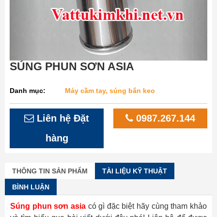
SÚNG PHUN SƠN ASIA
Danh mục:
Máy cầm tay, súng bắn keo
Liên hệ Đặt
0987.267.144
hàng
THÔNG TIN SẢN PHẨM
TÀI LIỆU KỸ THUẬT
BÌNH LUẬN
Súng phun sơn asia
có gì đặc biệt hãy cùng tham khảo