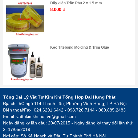
Dây điện Trần Phú 2 x 1.5 mm
8.000
₫
Keo Titebond Molding & Trim Glue
Tổng Đại Lý Vật Tư Kim Khí Tổng Hợp Đại Hưng Phát
Địa chỉ: 5C ngõ 114 Thanh Lân, Phường Vĩnh Hưng, TP Hà Nội
Điện thoại/Fax: 024.6291.6442 - 098.726.7144 - 089.885.2483
Email:
vattukimkhi.net.vn@gmail.com
Ngày đăng ký lần đầu: 20/07/2015 - Ngày đăng ký thay đổi lần thứ
2: 17/05/2019
Nơi cấp: Sở Kế Hoạch và Đầu Tư Thành Phố Hà Nội