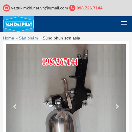
vattukimkhi.net.vn@gmail.com
098.726.7144
DANH MỤC
Home
»
Sản phẩm
»
Súng phun sơn asia
Previous
Next