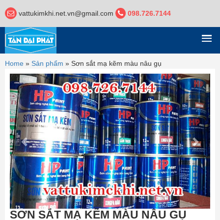
vattukimkhi.net.vn@gmail.com
098.726.7144
DANH MỤC
Home
»
Sản phẩm
»
Sơn sắt mạ kẽm màu nâu gụ
Previous
Next
SƠN SẮT MẠ KẼM MÀU NÂU GỤ