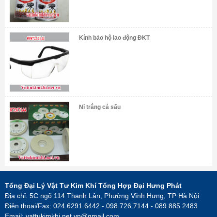
Kính bảo hộ lao động ĐKT
Nỉ trắng cá sấu
Tổng Đại Lý Vật Tư Kim Khí Tổng Hợp Đại Hưng Phát
Địa chỉ: 5C ngõ 114 Thanh Lân, Phường Vĩnh Hưng, TP Hà Nội
Điện thoại/Fax: 024.6291.6442 - 098.726.7144 - 089.885.2483
Email:
vattukimkhi.net.vn@gmail.com