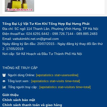
Tổng Đại Lý Vật Tư Kim Khí Tổng Hợp Đại Hưng Phát
Địa chỉ: 5C ngõ 114 Thanh Lân, Phường Vĩnh Hưng, TP Hà Nội
Điện thoại/Fax: 024.6291.6442 - 098.726.7144 - 089.885.2483
Email:
vattukimkhi.net.vn@gmail.com
Ngày đăng ký lần đầu: 20/07/2015 - Ngày đăng ký thay đổi lần thứ
2: 17/05/2019
Nơi cấp: Sở Kế Hoạch và Đầu Tư Thành Phố Hà Nội
THÔNG KÊ TRUY CẬP
Người dùng Online:
[wpstatistics stat=usersonline]
Tổng lượt xem :
[wpstatistics stat=visits time=total]
Tổng người truy cập :
[wpstatistics stat=visitors time=total]
Giới thiệu
Chính sách bảo mật
Chính sách thanh toán và giao hàng