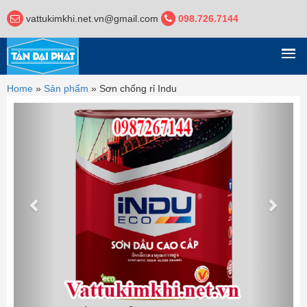
vattukimkhi.net.vn@gmail.com
098.726.7144
DANH MỤC
Home
»
Sản phẩm
»
Sơn chống rỉ Indu
Previous
Next