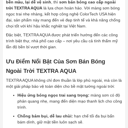
bền màu, lại dễ vệ sinh
, thì
sơn bán bóng cao cấp ngoài
trời TEXTRA AQUA
là lựa chọn hoàn hảo. Với màng sơn bóng
ngọc trai nhẹ nhàng, kết hợp công nghệ ColorTech USA hiện
đại, sản phẩm này mang đến vẻ đẹp tinh tế và khả năng chống
chọi tốt với khí hậu khắc nghiệt tại Việt Nam.
Đặc biệt, TEXTRA AQUA được phát triển hướng đến các công
trình biệt thự, nhà phố cao cấp – nơi yêu cầu cả tính thẩm mỹ
lẫn độ bền bỉ vượt thời gian.
Ưu Điểm Nổi Bật Của Sơn Bán Bóng
Ngoài Trời TEXTRA AQUA
TEXTRA AQUA không chỉ đơn thuần là lớp phủ ngoài, mà còn là
một giải pháp bảo vệ toàn diện cho bề mặt tường ngoài trời:
Hiệu ứng bóng ngọc trai sang trọng:
màng sơn có độ
phản quang nhẹ, mang đến diện mạo thanh lịch cho công
trình.
Chống bám bụi, dễ lau chùi:
hạn chế tối đa bụi bẩn
bám dính, giữ mặt tiền luôn sạch sẽ.