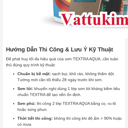
Hướng Dẫn Thi Công & Lưu Ý Kỹ Thuật
Để phát huy tối đa hiệu quả của sơn TEXTRA AQUA, cần tuân
thủ đúng quy trình kỹ thuật:
Chuẩn bị bề mặt:
sạch bụi, khô ráo, không thấm dột.
Tường mới cần tối thiểu 28 ngày trước khi sơn.
Sơn lót:
khuyến nghị dùng 1 lớp sơn lót kháng kiềm tiêu
chuẩn TEXTRA để tạo nền ổn định.
Sơn phủ:
thi công 2 lớp TEXTRA AQUA bằng cọ, ru-lô
hoặc súng phun.
Thời tiết thi công:
không thi công khi độ ẩm > 90% hoặc
có mưa.