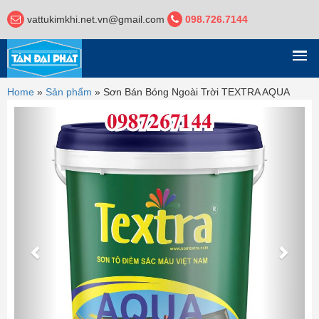
vattukimkhi.net.vn@gmail.com
098.726.7144
DANH MỤC
Home
»
Sản phẩm
»
Sơn Bán Bóng Ngoài Trời TEXTRA AQUA
Previous
Next