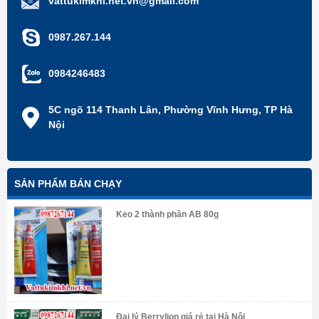
vattukimkhi.net.vn@gmail.com
0987.267.144
0984246483
5C ngõ 114 Thanh Lân, Phường Vĩnh Hưng, TP Hà
Nội
SẢN PHẨM BÁN CHẠY
Keo 2 thành phần AB 80g
Đại lý Berrylion giá rẻ tại Hà Nội