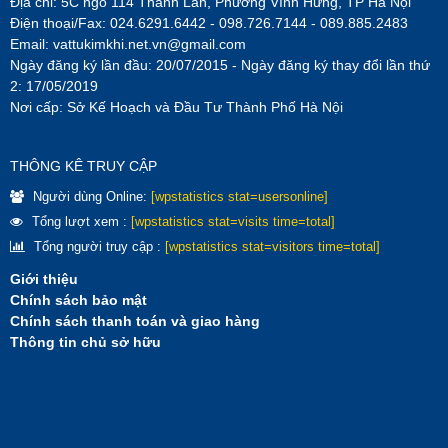
Địa chỉ: 5C ngõ 114 Thanh Lân, Phường Vĩnh Hưng, TP Hà Nội
Điện thoại/Fax: 024.6291.6442 - 098.726.7144 - 089.885.2483
Email:
vattukimkhi.net.vn@gmail.com
Ngày đăng ký lần đầu: 20/07/2015 - Ngày đăng ký thay đổi lần thứ
2: 17/05/2019
Nơi cấp: Sở Kế Hoạch và Đầu Tư Thành Phố Hà Nội
THÔNG KÊ TRUY CẬP
Người dùng Online:
[wpstatistics stat=usersonline]
Tổng lượt xem :
[wpstatistics stat=visits time=total]
Tổng người truy cập :
[wpstatistics stat=visitors time=total]
Giới thiệu
Chính sách bảo mật
Chính sách thanh toán và giao hàng
Thông tin chủ sở hữu