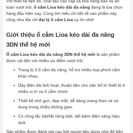
Với thiết kế tiện lợi, chất liệu cao cấp và khả năng bảo vệ an
toàn vượt trội,
ổ cắm Lioa kéo dài đa năng
đang là lựa chọn
hàng đầu hiện nay. Cùng tìm hiểu chi tiết về sản phẩm này
cũng như địa chỉ
đại lý ổ cắm Lioa
uy tín nhé!
Giới thiệu ổ cắm Lioa kéo dài đa năng
3DN thế hệ mới
Ổ cắm Lioa kéo dài đa năng 3DN thế hệ mới
là sản phẩm
được cải tiến với nhiều ưu điểm vượt trội:
Trang bị 3 ổ cắm đa năng, hỗ trợ nhiều loại phích cắm
khác nhau.
Dây điện dài linh hoạt, thuận tiện cho việc bố trí thiết bị ở
nhiều vị trí xa ổ cắm chính.
Thiết kế nhỏ gọn, đẹp mắt, dễ dàng mang theo và sử
dụng trong nhiều không gian.
Có công tắc bật/tắt riêng biệt, tiết kiệm điện năng hiệu
quả.
Sản phẩm được đánh giá cao bởi người tiêu dùng nhờ độ bền