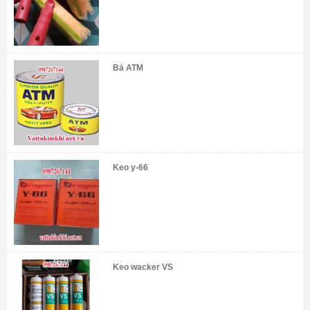
Bả ATM
Keo y-66
Keo wacker VS