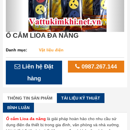
Ổ CẮM LIOA ĐA NĂNG
Danh mục:
Vật liệu điện
Liên hệ Đặt
0987.267.144
hàng
THÔNG TIN SẢN PHẨM
TÀI LIỆU KỸ THUẬT
BÌNH LUẬN
Ổ cắm Lioa đa năng
là giải pháp hoàn hảo cho nhu cầu sử
dụng điện đa thiết bị trong gia đình, văn phòng và nhà xưởng.