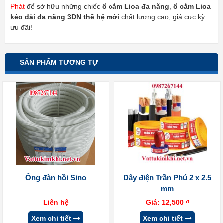
Phát
để sở hữu những chiếc
ổ cắm Lioa đa năng
,
ổ cắm Lioa
kéo dài đa năng 3DN thế hệ mới
chất lượng cao, giá cực kỳ
ưu đãi!
SẢN PHẨM TƯƠNG TỰ
Ống đàn hồi Sino
Dây điện Trần Phú 2 x 2.5
mm
Liên hệ
Giá:
12,500
₫
Xem chi tiết
Xem chi tiết