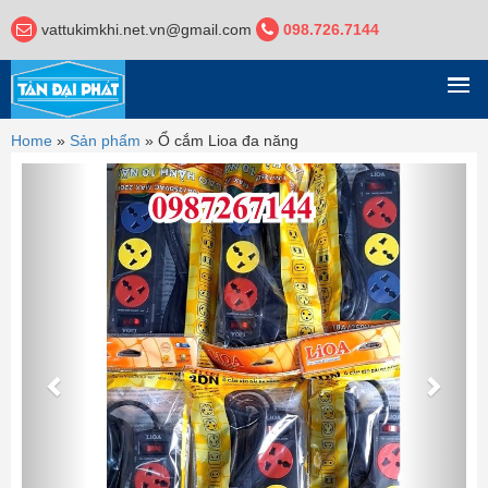
vattukimkhi.net.vn@gmail.com
098.726.7144
DANH MỤC
Home
»
Sản phẩm
»
Ổ cắm Lioa đa năng
Previous
Next