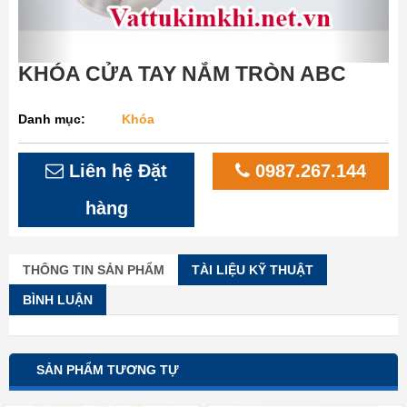
KHÓA CỬA TAY NẮM TRÒN ABC
Danh mục:
Khóa
Liên hệ Đặt
0987.267.144
hàng
THÔNG TIN SẢN PHẨM
TÀI LIỆU KỸ THUẬT
BÌNH LUẬN
SẢN PHẨM TƯƠNG TỰ