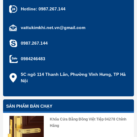
Hotline:
0987.267.144
vattukimkhi.net.vn@gmail.com
0987.267.144
0984246483
5C ngõ 114 Thanh Lân, Phường Vĩnh Hưng, TP Hà
Nội
SẢN PHẨM BÁN CHẠY
Khóa Cửa Bằng Đồng Việt Tiệp 04278 Chính
Hãng