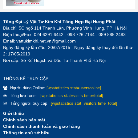
Tổng Đại Lý Vật Tư Kim Khí Tổng Hợp Đại Hưng Phát
Địa chỉ: 5C ngõ 114 Thanh Lân, Phường Vĩnh Hưng, TP Hà Nội
Điện thoại/Fax: 024.6291.6442 - 098.726.7144 - 089.885.2483
Email:
vattukimkhi.net.vn@gmail.com
Ngày đăng ký lần đầu: 20/07/2015 - Ngày đăng ký thay đổi lần thứ
2: 17/05/2019
Nơi cấp: Sở Kế Hoạch và Đầu Tư Thành Phố Hà Nội
THÔNG KÊ TRUY CẬP
Người dùng Online:
[wpstatistics stat=usersonline]
Tổng lượt xem :
[wpstatistics stat=visits time=total]
Tổng người truy cập :
[wpstatistics stat=visitors time=total]
Giới thiệu
Chính sách bảo mật
Chính sách thanh toán và giao hàng
Thông tin chủ sở hữu