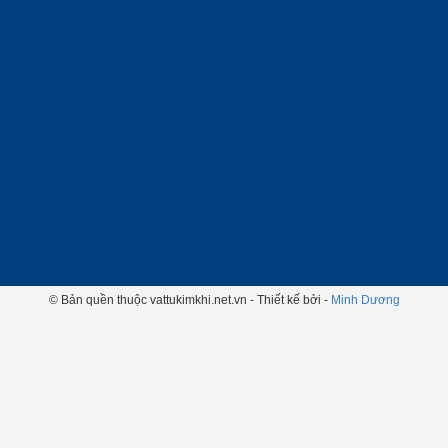
© Bản quền thuộc vattukimkhi.net.vn - Thiết kế bởi -
Minh Dương