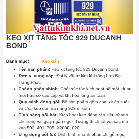
KEO XỊT TĂNG TỐC 929 DUCANH
BOND
Danh mục:
Keo dán
Tên sản phẩm:
Keo xịt tăng tốc 929 Ducanh bond.
Đơn vị cung cấp:
Đại lý vật tư kim khí tổng hợp Đại
Hưng Phát.
Thành phần chính:
Chất xúc tác kích hoạt bề mặt, dung
môi hữu cơ cao cấp và khí hóa lỏng an toàn.
Quy cách đóng gói:
Bộ sản phẩm gồm chai xịt áp suất
và chai keo dán đa năng 929 đi kèm.
Tính năng nổi bật:
Kích hoạt keo đóng rắn siêu nhanh
chỉ trong vài giây ngắn ngủi. Tương thích tốt với các mã
keo 502, 401, 705, X2000, 020.
Ứng dụng cốt lõi:
Định hình nhanh phào chỉ gỗ mộc,