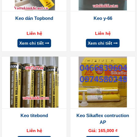
Keo dán Topbond
Keo y-66
Liên hệ
Liên hệ
Xem chi tiết
Xem chi tiết
Keo titebond
Keo Sikaflex contruction
AP
Liên hệ
Giá:
165,000
₫