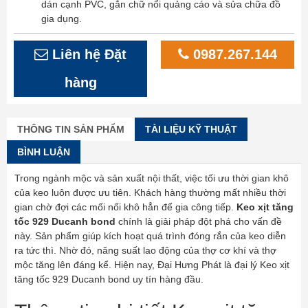
dán cạnh PVC, gắn chữ nổi quảng cáo và sửa chữa đồ
gia dụng.
Liên hệ Đặt
0987.267.144
hàng
THÔNG TIN SẢN PHẨM
TÀI LIỆU KỸ THUẬT
BÌNH LUẬN
Trong ngành mộc và sản xuất nội thất, việc tối ưu thời gian khô
của keo luôn được ưu tiên. Khách hàng thường mất nhiều thời
gian chờ đợi các mối nối khô hẳn để gia công tiếp.
Keo xịt tăng
tốc 929 Ducanh bond
chính là giải pháp đột phá cho vấn đề
này. Sản phẩm giúp kích hoạt quá trình đóng rắn của keo diễn
ra tức thì. Nhờ đó, năng suất lao động của thợ cơ khí và thợ
mộc tăng lên đáng kể. Hiện nay, Đại Hưng Phát là đại lý Keo xịt
tăng tốc 929 Ducanh bond uy tín hàng đầu.