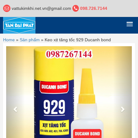
vattukimkhi.net.vn@gmail.com
098.726.7144
DANH MỤC
Home
»
Sản phẩm
»
Keo xịt tăng tốc 929 Ducanh bond
Previous
Next