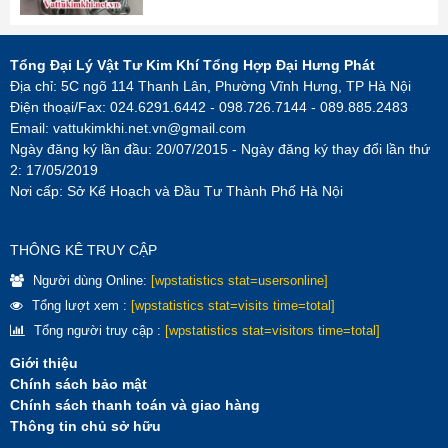
Tổng Đại Lý Vật Tư Kim Khí Tổng Hợp Đại Hưng Phát
Địa chỉ: 5C ngõ 114 Thanh Lân, Phường Vĩnh Hưng, TP Hà Nội
Điện thoại/Fax: 024.6291.6442 - 098.726.7144 - 089.885.2483
Email:
vattukimkhi.net.vn@gmail.com
Ngày đăng ký lần đầu: 20/07/2015 - Ngày đăng ký thay đổi lần thứ
2: 17/05/2019
Nơi cấp: Sở Kế Hoạch và Đầu Tư Thành Phố Hà Nội
THÔNG KÊ TRUY CẬP
Người dùng Online:
[wpstatistics stat=usersonline]
Tổng lượt xem :
[wpstatistics stat=visits time=total]
Tổng người truy cập :
[wpstatistics stat=visitors time=total]
Giới thiệu
Chính sách bảo mật
Chính sách thanh toán và giao hàng
Thông tin chủ sở hữu