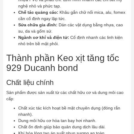
nghệ nhỏ và phức tạp.
Chế tác quảng cáo:
Khâu gắn chữ nổi mica, alu, fomex
cần cố định ngay lập tức.
Sửa chữa gia đình:
Dán các vật dụng bằng nhựa, cao
su, da và gốm sứ.
Ngành cơ khí và điện tử:
Cố định nhanh các linh kiện
nhỏ trên bề mặt phôi.
Thành phần Keo xịt tăng tốc
929 Ducanh bond
Chất liệu chính
Sản phẩm được sản xuất từ các chất hữu cơ và dung môi cao
cấp:
Chất xúc tác kích hoạt bề mặt chuyên dụng (đóng rắn
nhanh).
Dung môi hữu cơ hòa tan bay hơi nhanh.
Chất ổn định giúp bảo quản dung dịch lâu dài.
Khí hóa lỏng tạo áp suất phun sương an toàn.