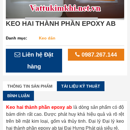
KEO HAI THÀNH PHẦN EPOXY AB
Danh mục:
Keo dán
Liên hệ Đặt
0987.267.144
hàng
THÔNG TIN SẢN PHẨM
TÀI LIỆU KỸ THUẬT
BÌNH LUẬN
Keo hai thành phần epoxy ab
là dòng sản phẩm có độ
bám dính rất cao. Được phát huy khá hiệu quả và rõ rệt
trên bề mặt kim loại, gốm và thủy tinh. Đại lý Đại lý keo
hai thành phần epoxy ab tại Đại Hưng Phát giá siêu rẻ.