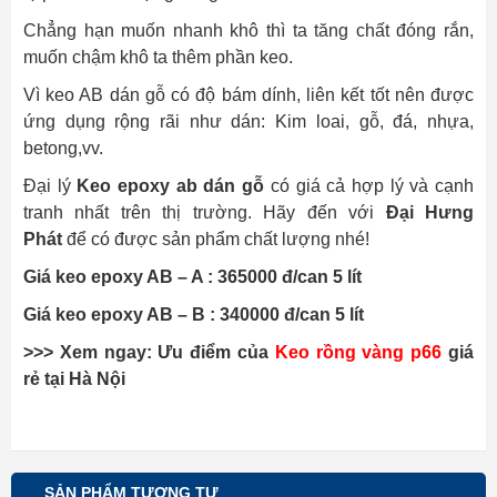
Chẳng hạn muốn nhanh khô thì ta tăng chất đóng rắn,
muốn chậm khô ta thêm phần keo.
Vì keo AB dán gỗ có độ bám dính, liên kết tốt nên được
ứng dụng rộng rãi như dán: Kim loai, gỗ, đá, nhựa,
betong,vv.
Đại lý
Keo epoxy ab dán gỗ
có giá cả hợp lý và cạnh
tranh nhất trên thị trường. Hãy đến với
Đại Hưng
Phát
để có được sản phẩm chất lượng nhé!
Giá keo epoxy AB – A : 365000 đ/can 5 lít
Giá keo epoxy AB – B : 340000 đ/can 5 lít
>>> Xem ngay: Ưu điểm của
Keo rồng vàng p66
giá
rẻ tại Hà Nội
SẢN PHẨM TƯƠNG TỰ