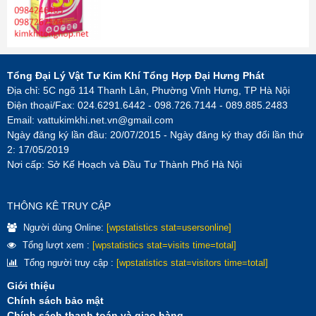
Tổng Đại Lý Vật Tư Kim Khí Tổng Hợp Đại Hưng Phát
Địa chỉ: 5C ngõ 114 Thanh Lân, Phường Vĩnh Hưng, TP Hà Nội
Điện thoại/Fax: 024.6291.6442 - 098.726.7144 - 089.885.2483
Email:
vattukimkhi.net.vn@gmail.com
Ngày đăng ký lần đầu: 20/07/2015 - Ngày đăng ký thay đổi lần thứ
2: 17/05/2019
Nơi cấp: Sở Kế Hoạch và Đầu Tư Thành Phố Hà Nội
THÔNG KÊ TRUY CẬP
Người dùng Online:
[wpstatistics stat=usersonline]
Tổng lượt xem :
[wpstatistics stat=visits time=total]
Tổng người truy cập :
[wpstatistics stat=visitors time=total]
Giới thiệu
Chính sách bảo mật
Chính sách thanh toán và giao hàng