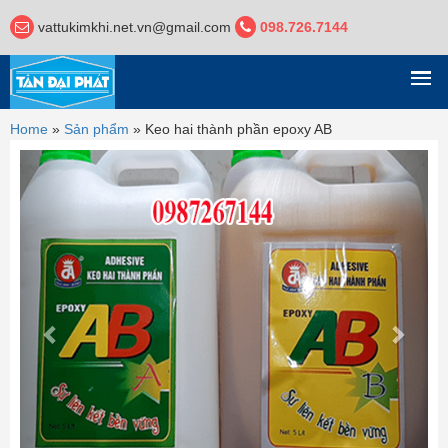
vattukimkhi.net.vn@gmail.com
098.726.7144
DANH MỤC
Home
»
Sản phẩm
»
Keo hai thành phần epoxy AB
Previous
Next