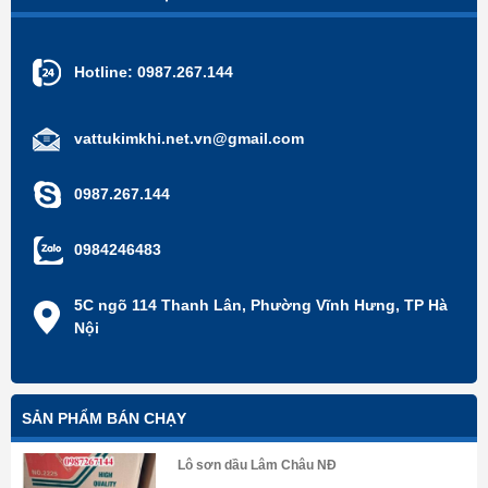
Hotline:
0987.267.144
vattukimkhi.net.vn@gmail.com
0987.267.144
0984246483
5C ngõ 114 Thanh Lân, Phường Vĩnh Hưng, TP Hà
Nội
SẢN PHẨM BÁN CHẠY
Lô sơn dầu Lâm Châu NĐ