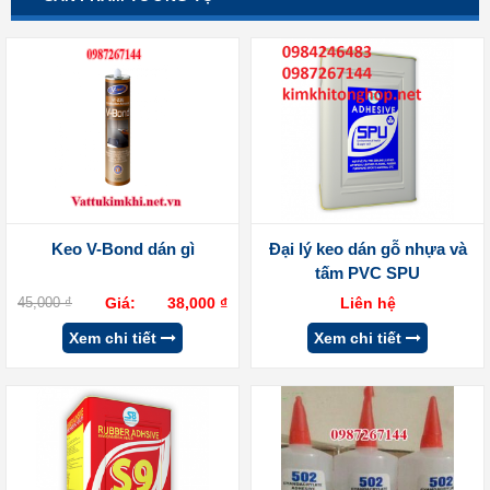
Keo V-Bond dán gì
Đại lý keo dán gỗ nhựa và
tấm PVC SPU
45,000
₫
Giá:
38,000
₫
Liên hệ
Xem chi tiết
Xem chi tiết