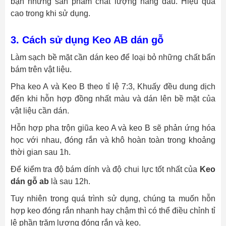
bạn những sản phẩm chất lượng hàng đầu. Hiệu quả
cao trong khi sử dụng.
3. Cách sử dụng Keo AB dán gỗ
Làm sạch bề mặt cần dán keo để loại bỏ những chất bẩn
bám trên vật liệu.
Pha keo A và Keo B theo tỉ lệ 7:3, Khuấy đều dung dịch
đến khi hỗn hợp đồng nhất màu và dán lên bề mặt của
vật liệu cần dán.
Hỗn hợp pha trộn giũa keo A và keo B sẽ phản ứng hóa
học với nhau, đóng rắn và khô hoàn toàn trong khoảng
thời gian sau 1h.
Để kiểm tra độ bám dính và độ chui lực tốt nhất của
Keo
dán gỗ ab
là sau 12h.
Tuy nhiên trong quá trình sử dụng, chúng ta muốn hỗn
hợp keo đóng rắn nhanh hay chậm thì có thể điều chỉnh tỉ
lệ phần trăm lượng đóng rắn và keo.