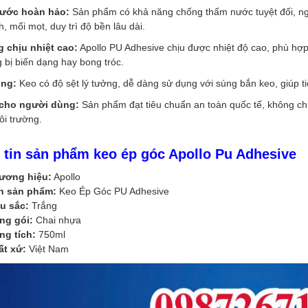
ước hoàn hảo:
Sản phẩm có khả năng chống thấm nước tuyệt đối, n
, mối mọt, duy trì độ bền lâu dài.
 chịu nhiệt cao:
Apollo PU Adhesive chịu được nhiệt độ cao, phù hợp
bị biến dạng hay bong tróc.
ông:
Keo có độ sệt lý tưởng, dễ dàng sử dụng với súng bắn keo, giúp tiế
 cho người dùng:
Sản phẩm đạt tiêu chuẩn an toàn quốc tế, không ch
ôi trường.
 tin sản phẩm keo ép góc Apollo Pu Adhesive
ương hiệu:
Apollo
n sản phẩm:
Keo Ép Góc PU Adhesive
u sắc:
Trắng
ng gói:
Chai nhựa
ng tích:
750ml
ất xứ:
Việt Nam