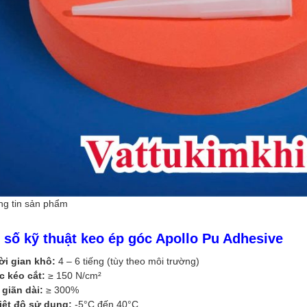
g tin sản phẩm
 số kỹ thuật keo ép góc Apollo Pu Adhesive
ời gian khô:
4 – 6 tiếng (tùy theo môi trường)
c kéo cắt:
≥ 150 N/cm²
 giãn dài:
≥ 300%
iệt độ sử dụng:
-5°C đến 40°C