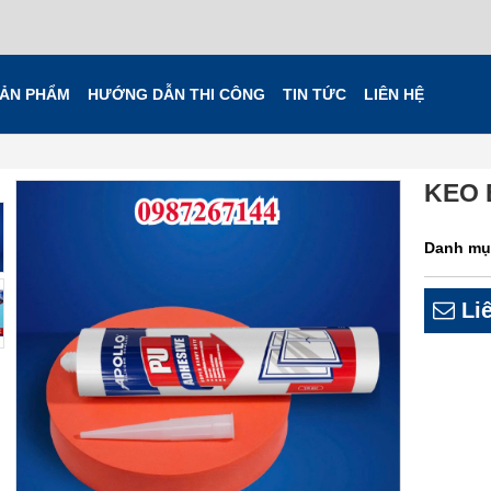
ẢN PHẨM
HƯỚNG DẪN THI CÔNG
TIN TỨC
LIÊN HỆ
KEO 
Danh mụ
Liê