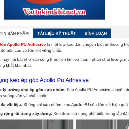
RÊ CHUỘT LÊN HÌNH ĐỂ PHÓNG TO
TIN SẢN PHẨM
TÀI LIỆU KỸ THUẬT
BÌNH LUẬN
Góc Apollo PU Adhesive
là một loại keo dán chuyên biệt từ thương hiệ
độ bền cao và liên kết vững chắc.
 này nổi bật nhờ vào công thức tiên tiến và thành phần chất lượng, 
ông khắt khe nhất.
ng keo ép góc Apollo Pu Adhesive
p lý tưởng cho ép góc cửa nhôm:
Keo Apollo PU Adhesive chuyên dụn
a vuông vắn và chắc chắn.
đa vật liệu:
Không chỉ cửa nhôm, keo Apollo PU còn liên kết hiệu quả v
 rộng rãi trong xây dựng:
Keo được sử dụng phổ biến trong lắp đặt 