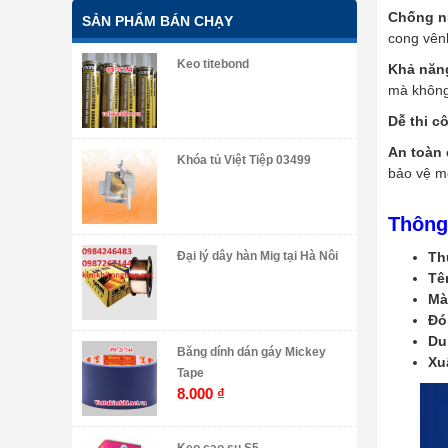
Chống n
SẢN PHẨM BÁN CHẠY
cong vênh
Keo titebond
Khả năng
mà không 
Dễ thi c
An toàn
Khóa tủ Việt Tiệp 03499
bảo vệ m
Thông
Th
Đại lý dây hàn Mig tại Hà Nôi
Tê
Mà
Đó
Du
Băng dính dán gáy Mickey
Xu
Tape
8.000
₫