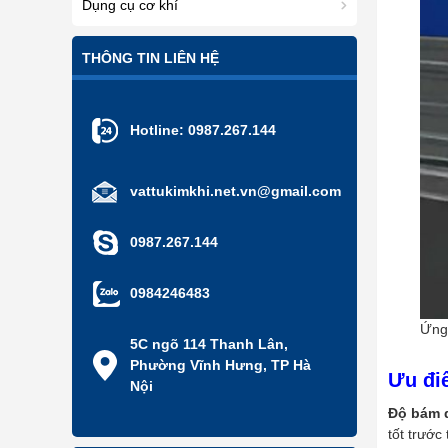
Dụng cụ cơ khí
THÔNG TIN LIÊN HỆ
Hotline:
0987.267.144
vattukimkhi.net.vn@gmail.com
0987.267.144
0984246483
Ứng 
5C ngõ 114 Thanh Lân,
Phường Vĩnh Hưng, TP Hà
Ưu đi
Nội
Độ bám d
tốt trước