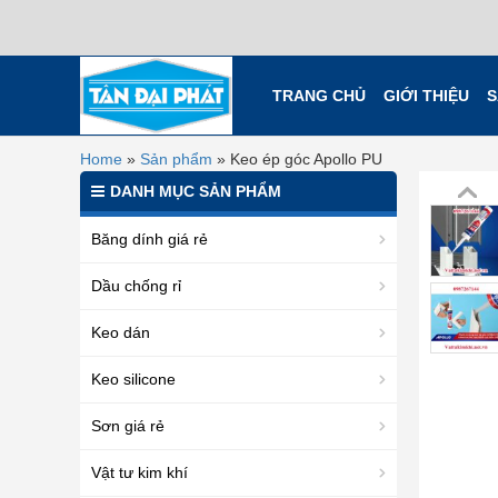
TRANG CHỦ
GIỚI THIỆU
S
Home
»
Sản phẩm
»
Keo ép góc Apollo PU
DANH MỤC SẢN PHẨM
Băng dính giá rẻ
Dầu chống rỉ
Keo dán
Keo silicone
Sơn giá rẻ
Vật tư kim khí