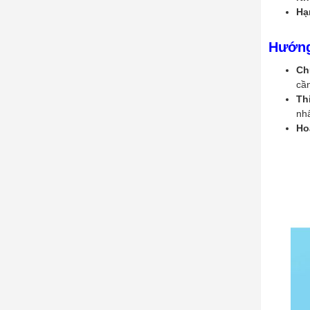
Hạ
Hướng
Ch
cần
Th
nhấ
Ho