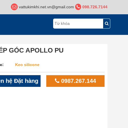
vattukimkhi.net.vn@gmail.com
098.726.7144
ÉP GÓC APOLLO PU
c:
Keo silicone
n hệ Đặt hàng
0987.267.144