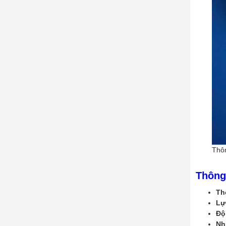
Thôn
Thông
Th
Lự
Độ
Nh