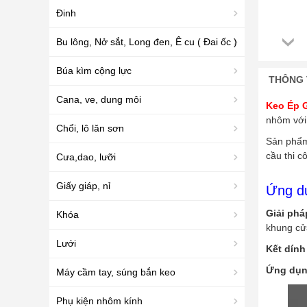
Đinh
Bu lông, Nở sắt, Long đen, Ê cu ( Đai ốc )
Búa kìm cộng lực
THÔNG 
Cana, ve, dung môi
Keo Ép 
nhôm với 
Chổi, lô lăn sơn
Sản phẩm
cầu thi c
Cưa,dao, lưỡi
Giấy giáp, nỉ
Ứng dụ
Giải phá
Khóa
khung cử
Lưới
Kết dính 
Ứng dụng
Máy cầm tay, súng bắn keo
Phụ kiện nhôm kính