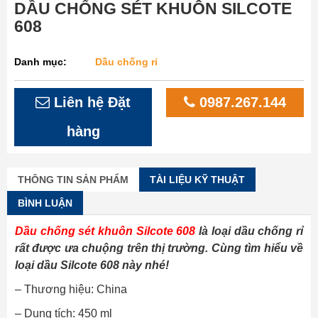
DẦU CHỐNG SÉT KHUÔN SILCOTE
608
Danh mục:
Dầu chống rỉ
Liên hệ Đặt
0987.267.144
hàng
THÔNG TIN SẢN PHẨM
TÀI LIỆU KỸ THUẬT
BÌNH LUẬN
Dầu chống sét khuôn Silcote 608
là loại dầu chống rỉ
rất được ưa chuộng trên thị trường. Cùng tìm hiểu về
loại dầu Silcote 608 này nhé!
– Thương hiệu: China
– Dung tích: 450 ml