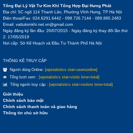
Tổng Đại Lý Vật Tư Kim Khí Tổng Hợp Đại Hưng Phát
Địa chỉ: 5C ngõ 114 Thanh Lân, Phường Vĩnh Hưng, TP Hà Nội
Điện thoại/Fax: 024.6291.6442 - 098.726.7144 - 089.885.2483
Email:
vattukimkhi.net.vn@gmail.com
Ngày đăng ký lần đầu: 20/07/2015 - Ngày đăng ký thay đổi lần thứ
2: 17/05/2019
Nơi cấp: Sở Kế Hoạch và Đầu Tư Thành Phố Hà Nội
THÔNG KÊ TRUY CẬP
Người dùng Online:
[wpstatistics stat=usersonline]
Tổng lượt xem :
[wpstatistics stat=visits time=total]
Tổng người truy cập :
[wpstatistics stat=visitors time=total]
Giới thiệu
Chính sách bảo mật
Chính sách thanh toán và giao hàng
Thông tin chủ sở hữu