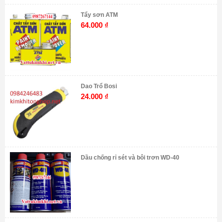
Tẩy sơn ATM
64.000
₫
Dao Trổ Bosi
24.000
₫
Dầu chống rỉ sét và bôi trơn WD-40