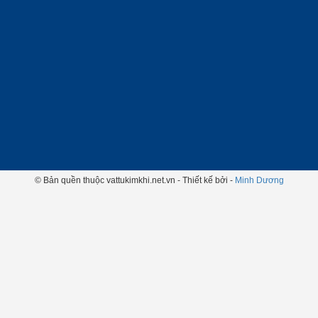
© Bản quền thuộc vattukimkhi.net.vn - Thiết kế bởi -
Minh Dương