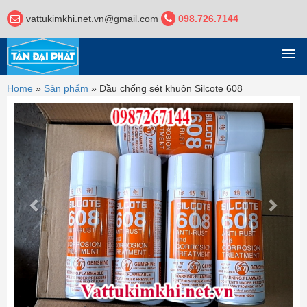
vattukimkhi.net.vn@gmail.com
098.726.7144
DANH MỤC
Home
»
Sản phẩm
»
Dầu chống sét khuôn Silcote 608
Previous
Next