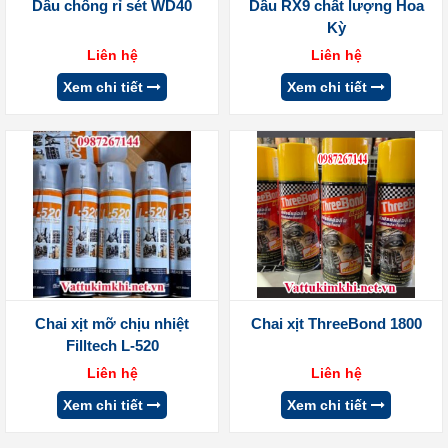
Dầu chống rỉ sét WD40
Dầu RX9 chất lượng Hoa
Kỳ
Liên hệ
Liên hệ
Xem chi tiết
Xem chi tiết
Chai xịt mỡ chịu nhiệt
Chai xịt ThreeBond 1800
Filltech L-520
Liên hệ
Liên hệ
Xem chi tiết
Xem chi tiết