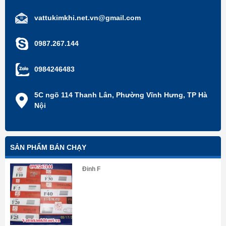
vattukimkhi.net.vn@gmail.com
0987.267.144
0984246483
5C ngõ 114 Thanh Lân, Phường Vĩnh Hưng, TP Hà
Nội
SẢN PHẨM BÁN CHẠY
Đinh F