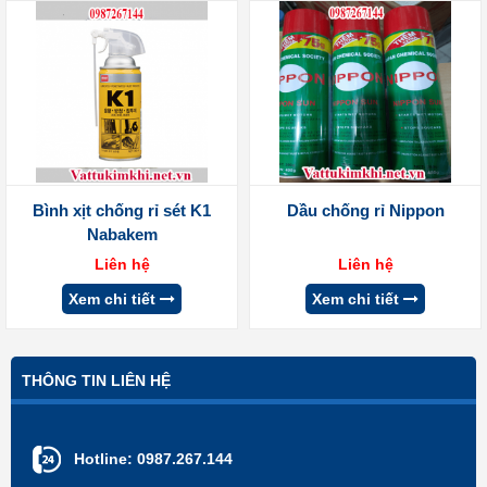
Bình xịt chống rỉ sét K1
Dầu chống rỉ Nippon
Nabakem
Liên hệ
Liên hệ
Xem chi tiết
Xem chi tiết
THÔNG TIN LIÊN HỆ
Hotline:
0987.267.144