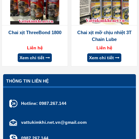
Chai xịt ThreeBond 1800
Chai xịt mỡ chịu nhiệt 3T
Chain Lube
Liên hệ
Liên hệ
Xem chi tiết
Xem chi tiết
THÔNG TIN LIÊN HỆ
Hotline:
0987.267.144
vattukimkhi.net.vn@gmail.com
0987.267.144