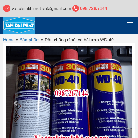
vattukimkhi.net.vn@gmail.com
098.726.7144
DANH MỤC
Home
»
Sản phẩm
»
Dầu chống rỉ sét và bôi trơn WD-40
Previous
Next