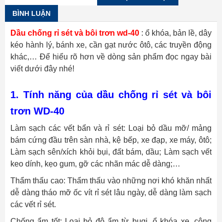
BÌNH LUẬN
Dầu chống rỉ sét và bôi trơn wd-40
: ổ khóa, bản lề, dây
kéo hành lý, bánh xe, cần gạt nước ôtô, các truyền động
khác,… Để hiểu rõ hơn về dòng sản phẩm đọc ngay bài
viết dưới đây nhé!
1. Tính năng của dầu chống rỉ sét và bôi
trơn WD-40
Làm sạch các vết bẩn và rỉ sét: Loại bỏ dầu mỡ/ mảng
bám cứng đầu trên sàn nhà, kệ bếp, xe đạp, xe máy, ôtô;
Làm sạch sên/xích khỏi bụi, đất bám, dầu; Làm sạch vết
keo dính, kẹo gum, gỡ các nhãn mác dễ dàng;…
Thẩm thấu cao: Thẩm thấu vào những nơi khó khăn nhất
dễ dàng tháo mỡ ốc vít rỉ sét lâu ngày, dễ dàng làm sạch
các vết rỉ sét.
Chống ẩm tốt: Loại bỏ độ ẩm từ bugi, ổ khóa xe, công