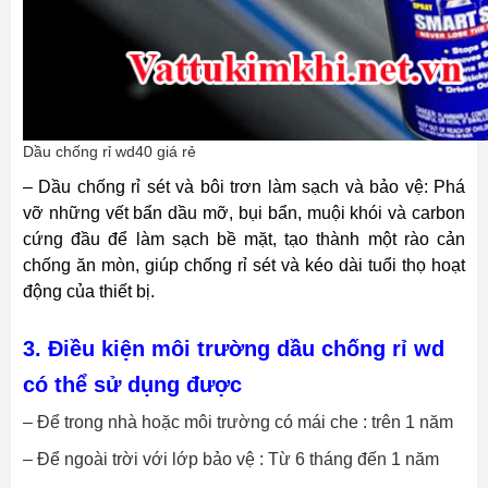
Dầu chống rỉ wd40 giá rẻ
– Dầu chống rỉ sét và bôi trơn làm sạch và bảo vệ: Phá
vỡ những vết bẩn dầu mỡ, bụi bẩn, muội khói và carbon
cứng đầu để làm sạch bề mặt, tạo thành một rào cản
chống ăn mòn, giúp chống rỉ sét và kéo dài tuổi thọ hoạt
động của thiết bị.
3. Điều kiện môi trường dầu chống rỉ wd
có thể sử dụng được
– Để trong nhà hoặc môi trường có mái che : trên 1 năm
– Để ngoài trời với lớp bảo vệ : Từ 6 tháng đến 1 năm