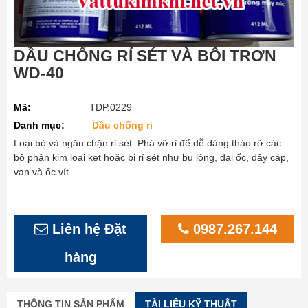
DẦU CHỐNG RỈ SÉT VÀ BÔI TRƠN
WD-40
Mã:
TDP.0229
Danh mục:
Dầu chống rỉ
Loại bỏ và ngăn chặn rỉ sét: Phá vỡ rỉ để dễ dàng tháo rỡ các
bộ phận kim loại kẹt hoặc bị rỉ sét như bu lông, đai ốc, dây cáp,
van và ốc vít.
Liên hệ Đặt
0987.267.144
hàng
THÔNG TIN SẢN PHẨM
TÀI LIỆU KỸ THUẬT