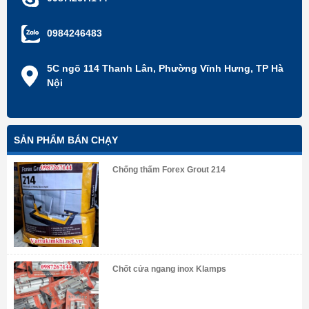
0984246483
5C ngõ 114 Thanh Lân, Phường Vĩnh Hưng, TP Hà
Nội
SẢN PHẨM BÁN CHẠY
Chống thấm Forex Grout 214
Chốt cửa ngang inox Klamps