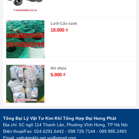
Lưới Cáo xanh
18.000
₫
Nở nhựa
5.000
₫
Tổng Đại Lý Vật Tư Kim Khí Tổng Hợp Đại Hưng Phát
Địa chỉ: 5C ngõ 114 Thanh Lân, Phường Vĩnh Hưng, TP Hà Nội
Điện thoại/Fax: 024.6291.6442 - 098.726.7144 - 089.885.2483
Email:
vattukimkhi.net.vn@gmail.com