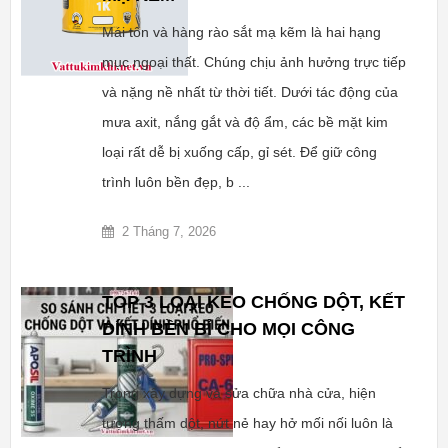
Mái tôn và hàng rào sắt mạ kẽm là hai hạng
mục ngoại thất. Chúng chịu ảnh hưởng trực tiếp
và nặng nề nhất từ thời tiết. Dưới tác động của
mưa axit, nắng gắt và độ ẩm, các bề mặt kim
loại rất dễ bị xuống cấp, gỉ sét. Để giữ công
trình luôn bền đẹp, b ...
2 Tháng 7, 2026
TOP 3 LOẠI KEO CHỐNG DỘT, KẾT
DÍNH BỀN BỈ CHO MỌI CÔNG
TRÌNH
Trong xây dựng và sửa chữa nhà cửa, hiện
tượng thấm dột, nứt nẻ hay hở mối nối luôn là