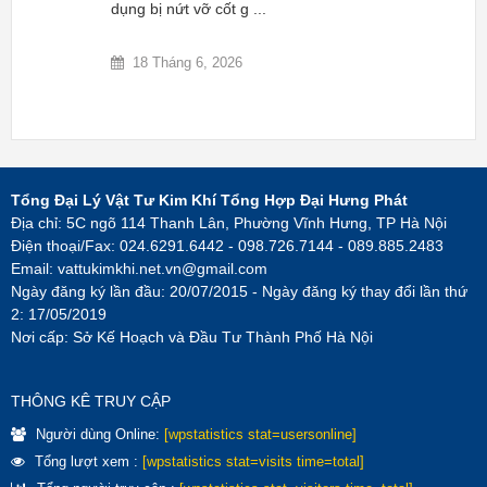
dụng bị nứt vỡ cốt g ...
18 Tháng 6, 2026
Tổng Đại Lý Vật Tư Kim Khí Tổng Hợp Đại Hưng Phát
Địa chỉ: 5C ngõ 114 Thanh Lân, Phường Vĩnh Hưng, TP Hà Nội
Điện thoại/Fax: 024.6291.6442 - 098.726.7144 - 089.885.2483
Email:
vattukimkhi.net.vn@gmail.com
Ngày đăng ký lần đầu: 20/07/2015 - Ngày đăng ký thay đổi lần thứ
2: 17/05/2019
Nơi cấp: Sở Kế Hoạch và Đầu Tư Thành Phố Hà Nội
THÔNG KÊ TRUY CẬP
Người dùng Online:
[wpstatistics stat=usersonline]
Tổng lượt xem :
[wpstatistics stat=visits time=total]