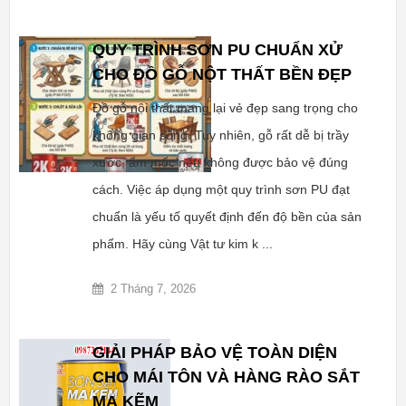
QUY TRÌNH SƠN PU CHUẨN XỬ
CHO ĐỒ GỖ NỘT THẤT BỀN ĐẸP
Đồ gỗ nội thất mang lại vẻ đẹp sang trọng cho
không gian sống. Tuy nhiên, gỗ rất dễ bị trầy
xước, ẩm mốc nếu không được bảo vệ đúng
cách. Việc áp dụng một quy trình sơn PU đạt
chuẩn là yếu tố quyết định đến độ bền của sản
phẩm. Hãy cùng Vật tư kim k ...
2 Tháng 7, 2026
GIẢI PHÁP BẢO VỆ TOÀN DIỆN
CHO MÁI TÔN VÀ HÀNG RÀO SẮT
MẠ KẼM