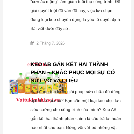
"cơn ác mộng" làm giảm tuổi thọ công trình. Để
giải quyết triệt để vấn đề này, việc lựa chọn
đúng loại keo chuyên dụng là yếu tố quyết định.
Bài viết dưới đây sẽ ...
2 Tháng 7, 2026
KEO AB GẮN KẾT HAI THÀNH
PHẦN – KHẮC PHỤC MỌI SỰ CỐ
NỨT VỠ VẬT LIỆU
Bạn đang tìm kiếm giải pháp sửa chữa đồ dùng
bị nứt vỡ tại nhà? Bạn cần một loại keo chịu lực
siêu cường cho công trình của mình? Keo AB
gắn kết hai thành phần chính là câu trả lời hoàn
hảo nhất cho bạn. Đừng vội vứt bỏ những vật