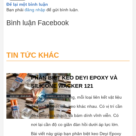
Để lại một bình luận
Bạn phải
đăng nhập
để gửi bình luận.
Bình luận Facebook
TIN TỨC KHÁC
PHÂN BIỆT KEO DEYI EPOXY VÀ
SILICONE WACKER 121
Trong ngành xây dựng, mỗi loại liên kết vật liệu
đòi hỏi một kết cấu keo khác nhau. Có vị trí cần
độ cứng hóa thạch và bám dính vĩnh viễn. Có
nơi lại cần độ co giãn đàn hồi dưới áp lực lớn.
Bài viết này giúp bạn phân biệt keo Deyi Epoxy