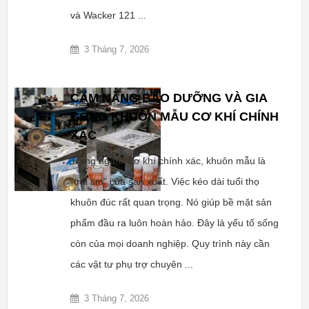
và Wacker 121 ...
3 Tháng 7, 2026
CẨM NĂNG BẢO DƯỠNG VÀ GIA
CÔNG KHUÔN MẪU CƠ KHÍ CHÍNH
XÁC
Trong ngành cơ khí chính xác, khuôn mẫu là
"trái tim" của sản xuất. Việc kéo dài tuổi thọ
khuôn đúc rất quan trọng. Nó giúp bề mặt sản
phẩm đầu ra luôn hoàn hảo. Đây là yếu tố sống
còn của mọi doanh nghiệp. Quy trình này cần
các vật tư phụ trợ chuyên ...
3 Tháng 7, 2026