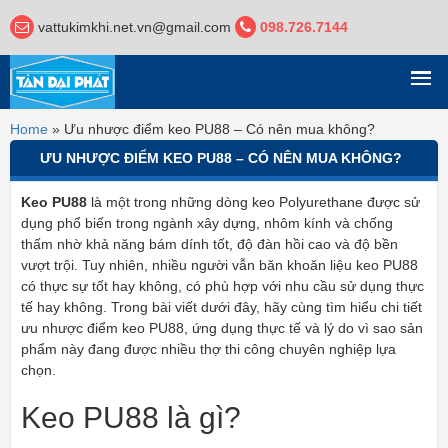
vattukimkhi.net.vn@gmail.com
098.726.7144
DANH MỤC
Home
»
Ưu nhược điểm keo PU88 – Có nên mua không?
ƯU NHƯỢC ĐIỂM KEO PU88 – CÓ NÊN MUA KHÔNG?
Keo PU88
là một trong những dòng keo Polyurethane được sử
dụng phổ biến trong ngành xây dựng, nhôm kính và chống
thấm nhờ khả năng bám dính tốt, độ đàn hồi cao và độ bền
vượt trội. Tuy nhiên, nhiều người vẫn băn khoăn liệu keo PU88
có thực sự tốt hay không, có phù hợp với nhu cầu sử dụng thực
tế hay không. Trong bài viết dưới đây, hãy cùng tìm hiểu chi tiết
ưu nhược điểm keo PU88, ứng dụng thực tế và lý do vì sao sản
phẩm này đang được nhiều thợ thi công chuyên nghiệp lựa
chọn.
Keo PU88 là gì?