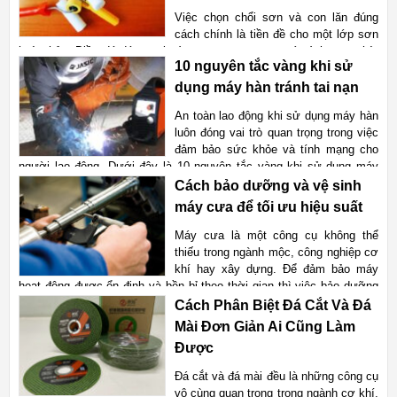
Việc chọn chổi sơn và con lăn đúng
cách chính là tiền đề cho một lớp sơn
hoàn hảo. Điều đó đóng vai trò quan trọng trong quá trình sơn nhà,
10 nguyên tắc vàng khi sử
giúp bề mặt sơn mịn màng, bền đẹp và tiết kiệm sơn hơn. Vậy làm
thế nào để có thể chọn chổi sơn và con lăn đún
dụng máy hàn tránh tai nạn
Xem chi tiết
An toàn lao động khi sử dụng máy hàn
luôn đóng vai trò quan trọng trong việc
đảm bảo sức khỏe và tính mạng cho
người lao động. Dưới đây là 10 nguyên tắc vàng khi sử dụng máy
hàn tránh tai nạn lao động. Những nguy cơ có thể gặp phải khi sử
Cách bảo dưỡng và vệ sinh
dụng máy h
máy cưa để tối ưu hiệu suất
Xem chi tiết
Máy cưa là một công cụ không thể
thiếu trong ngành mộc, công nghiệp cơ
khí hay xây dựng. Để đảm bảo máy
hoạt động được ổn định và bền bỉ theo thời gian thì việc bảo dưỡng
và vệ sinh máy định kỳ là vô cùng quan trọng. Hãy cùng tìm hiểu qua
Cách Phân Biệt Đá Cắt Và Đá
bài viết dư
Mài Đơn Giản Ai Cũng Làm
Xem chi tiết
Được
Đá cắt và đá mài đều là những công cụ
vô cùng quan trọng trong ngành cơ khí,