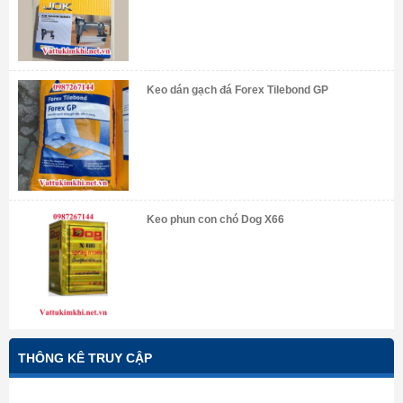
Keo dán gạch đá Forex Tilebond GP
Keo phun con chó Dog X66
THÔNG KÊ TRUY CẬP