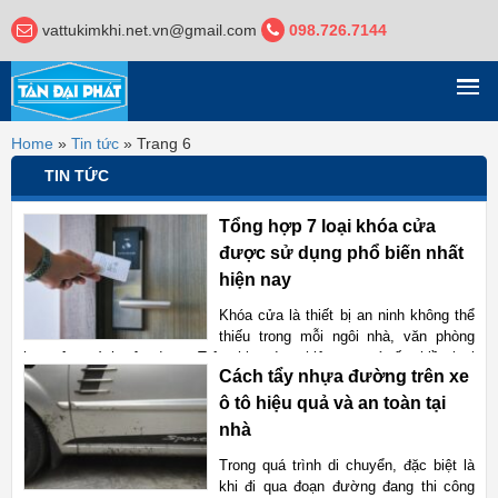
vattukimkhi.net.vn@gmail.com
098.726.7144
DANH MỤC
Home
»
Tin tức
»
Trang 6
TIN TỨC
Tổng hợp 7 loại khóa cửa
được sử dụng phổ biến nhất
hiện nay
Khóa cửa là thiết bị an ninh không thể
thiếu trong mỗi ngôi nhà, văn phòng
hay công trình xây dựng. Trên thị trường hiện nay có rất nhiều loại
Cách tẩy nhựa đường trên xe
khóa cửa khác nhau, phù hợp với từng nhu cầu và không gian sử
dụng. Vậy đâu là những loại khóa cửa được sử
ô tô hiệu quả và an toàn tại
nhà
Xem chi tiết
Trong quá trình di chuyển, đặc biệt là
khi đi qua đoạn đường đang thi công