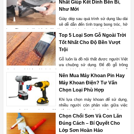
xịt chống dột là một trong những giải phá
Nhất Giúp Kết Dính Bền Bỉ,
Như Mới
Xem chi tiết
Giày dép sau quá trình sử dụng lâu dài
sẽ dễ dẫn đến tình trạng bong tróc, hở
keo. Thay vì việc bỏ đi đôi giày yêu thích của mình thì sử dụng keo
Top 5 Loại Sơn Gỗ Ngoài Trời
dán chuyên dụng sẽ giúp bạn khắc phục tình trạng này một cách hiệu
quả. Dưới đây là danh sách các loại k
Tốt Nhất Cho Độ Bền Vượt
Trội
Xem chi tiết
Gỗ luôn là đồ nội thất được người Việt
ưa chuộng sử dụng. Để đồ gỗ trông
đẹp hơn và không bị phai màu theo thời gian thì việc sử dụng sơn gỗ
Nên Mua Máy Khoan Pin Hay
chuyên dụng là điều cần thiết. Sơn gỗ ngoài trời không chỉ giúp bảo
vệ bề mặt gỗ khỏi những tác động của môi
Máy Khoan Điện? Tư Vấn
Chọn Loại Phù Hợp
Xem chi tiết
Khi lựa chọn máy khoan để sử dụng,
nhiều người còn phân vân giữa việc
mua máy khoan pin hay điện để đáp ứng tốt nhất nhu cầu sử dụng
Chọn Chổi Sơn Và Con Lăn
của mình. Mỗi loại máy khoan đều sẽ có ưu nhược điểm riêng và phù
hợp với những công việc khác nhau. Hãy cùng Vật tư
Đúng Cách – Bí Quyết Cho
Lớp Sơn Hoàn Hảo
Xem chi tiết