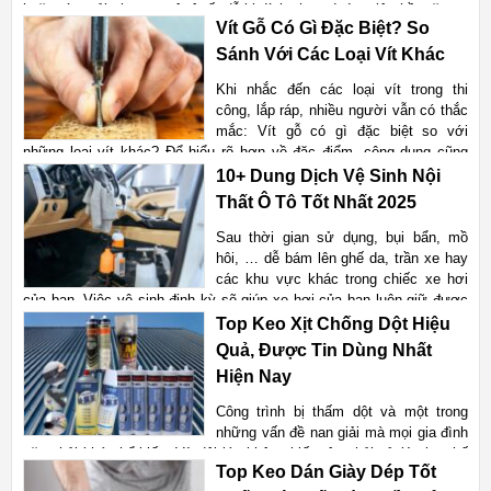
hoặc vừa trải nhựa, xe ô tô rất dễ bị dính nhựa đường lên bề mặt xe.
Vít Gỗ Có Gì Đặc Biệt? So
Điều này không chỉ ảnh hưởng đến thẩm mỹ mà còn tiềm ẩn nguy cơ
làm như hại lớp sơn zin nếu không xử lý đú
Sánh Với Các Loại Vít Khác
Xem chi tiết
Khi nhắc đến các loại vít trong thi
công, lắp ráp, nhiều người vẫn có thắc
mắc: Vít gỗ có gì đặc biệt so với
những loại vít khác? Để hiểu rõ hơn về đặc điểm, công dụng cũng
như sự khác nhau giữa vít gỗ và các loại vít khác thì hãy cùng tham
10+ Dung Dịch Vệ Sinh Nội
khảo qua
Thất Ô Tô Tốt Nhất 2025
Xem chi tiết
Sau thời gian sử dụng, bụi bẩn, mồ
hôi, … dễ bám lên ghế da, trần xe hay
các khu vực khác trong chiếc xe hơi
của bạn. Việc vệ sinh định kỳ sẽ giúp xe hơi của bạn luôn giữ được
tính thẩm mỹ, sạch sẽ và luôn bền đẹp theo thời gian. Tuy nhiên, trên
Top Keo Xịt Chống Dột Hiệu
thị
Quả, Được Tin Dùng Nhất
Xem chi tiết
Hiện Nay
Công trình bị thấm dột và một trong
những vấn đề nan giải mà mọi gia đình
gặp phải khá phổ biến. Và đôi lúc không biết nên phải xử lý như thế
Top Keo Dán Giày Dép Tốt
nào để không ảnh hưởng đến quá trình sinh hoạt trong gia đình. Keo