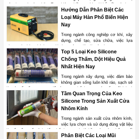
xây dựng và sửa chữa. Tuy nhiên, nhiều người mới bắt đầu sử dụng
Hướng Dẫn Phân Biệt Các
các công cụ này thường hay nhầm lẫn giữa chúng. Sự khác biệt
giữa đá cắt và đá mài không chỉ nằm ở chức năng
Loại Máy Hàn Phổ Biến Hiện
Nay
Xem chi tiết
Trong ngành công nghiệp cơ khí, xây
dựng, chế tạo, sửa chữa, việc lựa
chọn máy hàn phù hợp với từng công việc là vô cùng quan trọng.
Top 5 Loại Keo Silicone
Các loại máy hàn hiện nay có thể chia thành nhiều loại với tính năng,
cấu tạo khác nhau. Việc hiểu rõ các loại máy hà
Chống Thấm, Dột Hiệu Quả
Nhất Hiện Nay
Xem chi tiết
Trong ngành xây dựng, việc đảm bảo
không gian sống luôn khô ráo, sạch sẽ
là một yếu tố quan trọng để nâng cao chất lượng cuộc sống. Chính vì
Tầm Quan Trọng Của Keo
vậy, keo silicone chống thấm, dột đã trở thành một sản phẩm không
thể thiếu trong mọi công trình, đặc biệt là
Silicone Trong Sản Xuất Cửa
Nhôm Kính
Xem chi tiết
Trong ngành sản xuất cửa nhôm kính,
việc lựa chọn và sử dụng đúng vật liệu
là yếu tố quyết định đến chất lượng và độ bền của sản phẩm cuối
Phân Biệt Các Loại Mũi
cùng. Một trong những vật liệu không thể thiếu trong quá trình này