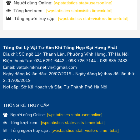
Người dùng Online:
[wpstatistics stat=usersonline]
Tổng lượt xem :
[wpstatistics stat=visits time=total]
Tổng người truy cập :
[wpstatistics stat=visitors time=total]
Tổng Đại Lý Vật Tư Kim Khí Tổng Hợp Đại Hưng Phát
Địa chỉ: 5C ngõ 114 Thanh Lân, Phường Vĩnh Hưng, TP Hà Nội
Điện thoại/Fax: 024.6291.6442 - 098.726.7144 - 089.885.2483
Email:
vattukimkhi.net.vn@gmail.com
Ngày đăng ký lần đầu: 20/07/2015 - Ngày đăng ký thay đổi lần thứ
2: 17/05/2019
Nơi cấp: Sở Kế Hoạch và Đầu Tư Thành Phố Hà Nội
THÔNG KÊ TRUY CẬP
Người dùng Online:
[wpstatistics stat=usersonline]
Tổng lượt xem :
[wpstatistics stat=visits time=total]
Tổng người truy cập :
[wpstatistics stat=visitors time=total]