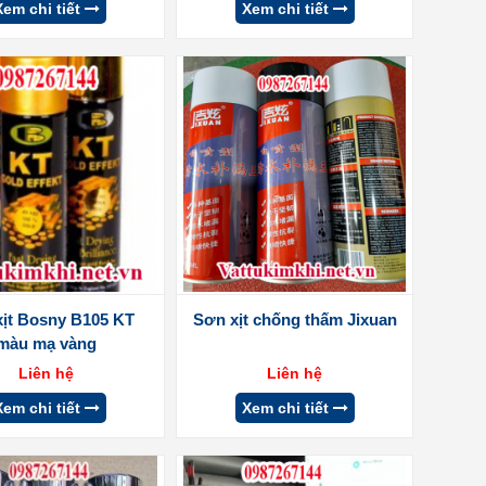
Xem chi tiết
Xem chi tiết
xịt Bosny B105 KT
Sơn xịt chống thấm Jixuan
màu mạ vàng
Liên hệ
Liên hệ
Xem chi tiết
Xem chi tiết