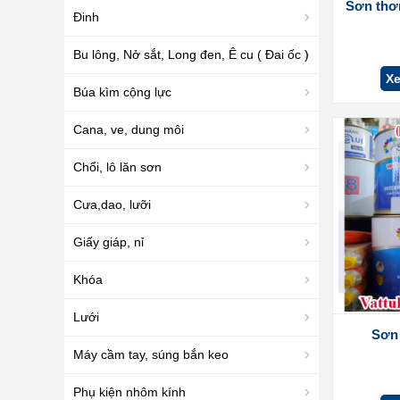
Sơn thơ
Đinh
Bu lông, Nở sắt, Long đen, Ê cu ( Đai ốc )
Xe
Búa kìm cộng lực
Cana, ve, dung môi
Chổi, lô lăn sơn
Cưa,dao, lưỡi
Giấy giáp, nỉ
Khóa
Lưới
Sơn 
Máy cầm tay, súng bắn keo
Phụ kiện nhôm kính