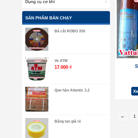
Dụng cụ cơ khí
SẢN PHẨM BÁN CHẠY
Đá cắt ROBO 350
Ve ATM
S
17.000
₫
Que hàn Atlantic 3.2
Xe
←
1
Băng tan giá rẻ