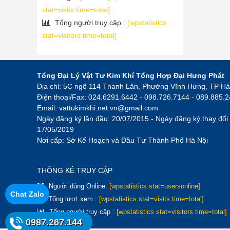
stat=visits time=total]
Tổng người truy cập :
[wpstatistics
stat=visitors time=total]
Tổng Đại Lý Vật Tư Kim Khí Tổng Hợp Đại Hưng Phát
Địa chỉ: 5C ngõ 114 Thanh Lân, Phường Vĩnh Hưng, TP Hà
Điện thoại/Fax: 024.6291.6442 - 098.726.7144 - 089.885.
Email:
vattukimkhi.net.vn@gmail.com
Ngày đăng ký lần đầu: 20/07/2015 - Ngày đăng ký thay đổi 
17/05/2019
Nơi cấp: Sở Kế Hoạch và Đầu Tư Thành Phố Hà Nội
THÔNG KÊ TRUY CẬP
Người dùng Online:
[wpstatistics stat=usersonline]
Chat Zalo
Tổng lượt xem :
[wpstatistics stat=visits time=total]
Tổng người truy cập :
[wpstatistics stat=visitors time=total]
0987.267.144