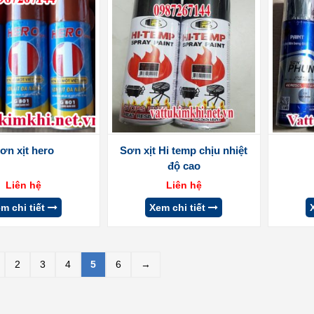
ơn xịt hero
Sơn xịt Hi temp chịu nhiệt
độ cao
Liên hệ
Liên hệ
m chi tiết
Xem chi tiết
2
3
4
5
6
→