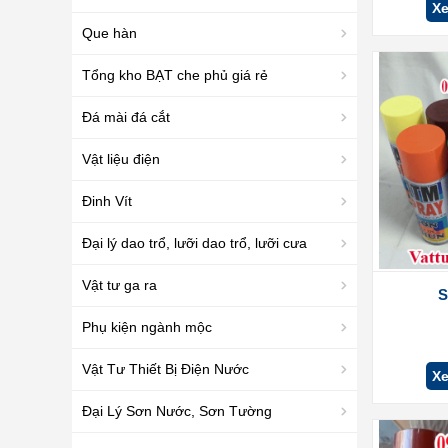
Xe
Que hàn
Tổng kho BẠT che phủ giá rẻ
Đá mài đá cắt
Vật liệu điện
Đinh Vít
Đại lý dao trổ, lưỡi dao trổ, lưỡi cưa
Vật tư ga ra
S
Phụ kiện ngành mộc
Vật Tư Thiết Bị Điện Nước
Xe
Đại Lý Sơn Nước, Sơn Tường