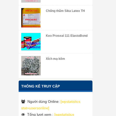
Chống thấm Sika Latex TH
Keo Proseal 111 ElastoBond
Xích mạ kẽm
THÔNG KÊ TRUY CẬP
Người dùng Online:
[wpstatistics
stat=usersonline]
Tổng lượt xem :
[wpstatistics