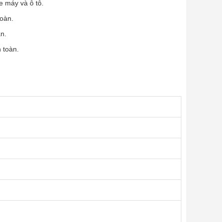
e máy và ô tô.
toàn.
àn.
 toàn.