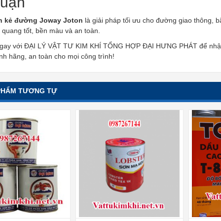
luận
h kẻ đường Joway Joton
là giải pháp tối ưu cho đường giao thông, b
 quang tốt, bền màu và an toàn.
ngay với ĐẠI LÝ VẬT TƯ KIM KHÍ TỔNG HỢP ĐẠI HƯNG PHÁT để nhận b
nh hãng, an toàn cho mọi công trình!
PHẨM TƯƠNG TỰ