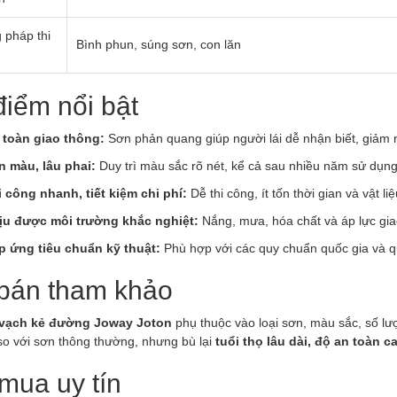
 pháp thi
Bình phun, súng sơn, con lăn
iểm nổi bật
 toàn giao thông:
Sơn phản quang giúp người lái dễ nhận biết, giảm n
n màu, lâu phai:
Duy trì màu sắc rõ nét, kể cả sau nhiều năm sử dụng
i công nhanh, tiết kiệm chi phí:
Dễ thi công, ít tốn thời gian và vật liệ
ịu được môi trường khắc nghiệt:
Nắng, mưa, hóa chất và áp lực gia
p ứng tiêu chuẩn kỹ thuật:
Phù hợp với các quy chuẩn quốc gia và q
bán tham khảo
 vạch kẻ đường Joway Joton
phụ thuộc vào loại sơn, màu sắc, số l
so với sơn thông thường, nhưng bù lại
tuổi thọ lâu dài, độ an toàn 
mua uy tín