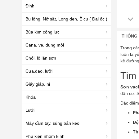
Đinh
Bu lông, Nở sắt, Long đen, Ê cu ( Đai ốc )
Búa kìm cộng lực
THÔNG 
Cana, ve, dung môi
Trong các
luôn là y
Chổi, lô lăn sơn
kẻ đường 
Cưa,dao, lưỡi
Tìm 
Giấy giáp, nỉ
Sơn vạc
dân cư. 
Khóa
Đặc điểm 
Lưới
Ph
Độ
Máy cầm tay, súng bắn keo
Th
Phụ kiện nhôm kính