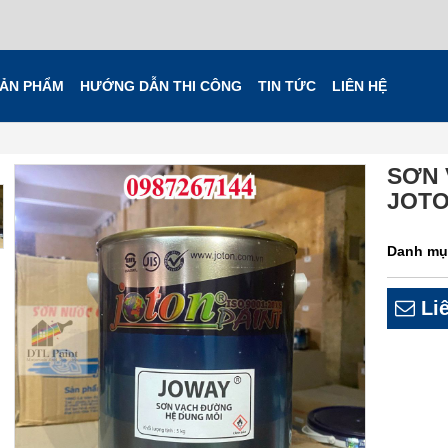
ẢN PHẨM
HƯỚNG DẪN THI CÔNG
TIN TỨC
LIÊN HỆ
SƠN 
JOT
Danh mụ
Liê