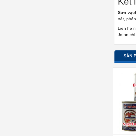
Kết 
Sơn vạc
nét, phản
Liên hệ 
Joton chí
SẢN 