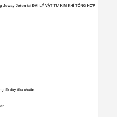
g Joway Joton
tại
ĐẠI LÝ VẬT TƯ KIM KHÍ TỔNG HỢP
ng độ dày tiêu chuẩn.
oàn.