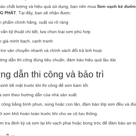
ảo chất lượng và hiệu quả sử dụng, bạn nên mua
Sơn vạch kẻ đườn
NG PHÁT
. Tại đây, bạn sẽ nhận được:
n phẩm chính hãng, xuất xứ rõ ràng
vấn kỹ thuật chi tiết, lựa chọn loại sơn phù hợp
o giá minh bạch, cạnh tranh
trợ vận chuyển nhanh và chính sách đổi trả linh hoạt
ớng dẫn thi công đúng tiêu chuẩn, đảm bảo hiệu quả lâu dài
g dẫn thi công và bảo trì
sinh bề mặt trước khi thi công để sơn bám tốt.
a sơn theo hướng dẫn của nhà sản xuất.
i công bằng bình phun, súng hoặc con lăn, đảm bảo lớp sơn đều và đú
 sơn khô hoàn toàn trước khi cho xe cộ lưu thông.
m tra định kỳ và sơn lại khi vạch phai hoặc bong tróc để đảm bảo an t