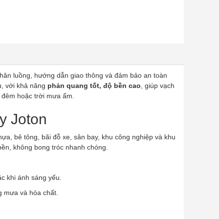
 phân luồng, hướng dẫn giao thông và đảm bảo an toàn
ưu, với khả năng
phản quang tốt, độ bền cao
, giúp vạch
n đêm hoặc trời mưa ẩm.
y Joton
a, bê tông, bãi đỗ xe, sân bay, khu công nghiệp và khu
 bền, không bong tróc nhanh chóng.
c khi ánh sáng yếu.
g mưa và hóa chất.