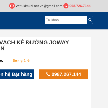
vattukimkhi.net.vn@gmail.com
098.726.7144
VẠCH KẺ ĐƯỜNG JOWAY
ON
c:
Sơn giá rẻ
n hệ Đặt hàng
0987.267.144