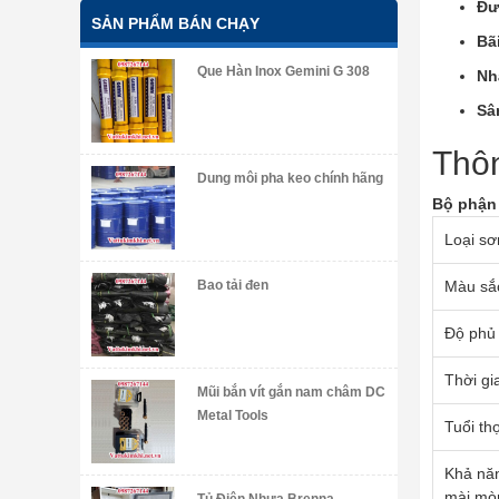
Đư
SẢN PHẨM BÁN CHẠY
Bã
Que Hàn Inox Gemini G 308
Nh
Sâ
Thôn
Dung môi pha keo chính hãng
Bộ phận
Loại sơ
Màu sắ
Bao tải đen
Độ phủ
Thời gi
Mũi bắn vít gắn nam châm DC
Metal Tools
Tuổi th
Khả năn
mài mò