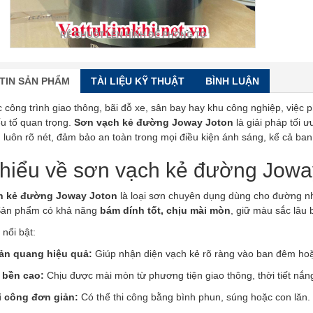
RÊ CHUỘT LÊN HÌNH ĐỂ PHÓNG TO
TIN SẢN PHẨM
TÀI LIỆU KỸ THUẬT
BÌNH LUẬN
 công trình giao thông, bãi đỗ xe, sân bay hay khu công nghiệp, việc
ếu tố quan trọng.
Sơn vạch kẻ đường Joway Joton
là giải pháp tối 
luôn rõ nét, đảm bảo an toàn trong mọi điều kiện ánh sáng, kể cả ba
hiểu về sơn vạch kẻ đường Jowa
h kẻ đường Joway Joton
là loại sơn chuyên dụng dùng cho đường nhự
Sản phẩm có khả năng
bám dính tốt, chịu mài mòn
, giữ màu sắc lâu
nổi bật:
ản quang hiệu quả:
Giúp nhận diện vạch kẻ rõ ràng vào ban đêm hoặ
 bền cao:
Chịu được mài mòn từ phương tiện giao thông, thời tiết nắn
i công đơn giản:
Có thể thi công bằng bình phun, súng hoặc con lăn.