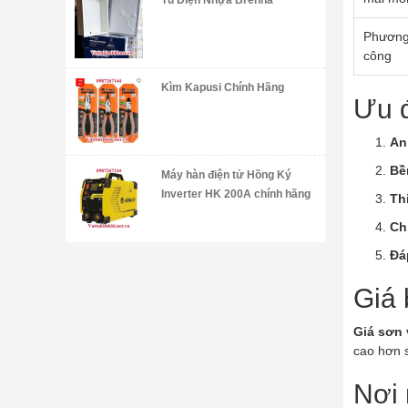
Tủ Điện Nhựa Brenna
Phương
công
Kìm Kapusi Chính Hãng
Ưu đ
An
Bề
Máy hàn điện tử Hồng Ký
Inverter HK 200A chính hãng
Th
Ch
Đá
Giá 
Giá sơn
cao hơn 
Nơi 