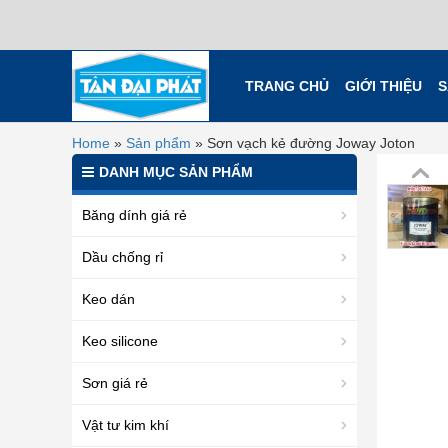
TRANG CHỦ
GIỚI THIỆU
S
Home
»
Sản phẩm
»
Sơn vạch kẻ đường Joway Joton
DANH MỤC SẢN PHẨM
Băng dính giá rẻ
Dầu chống rỉ
Keo dán
Keo silicone
Sơn giá rẻ
Vật tư kim khí