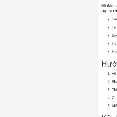
Để đảm b
ĐẠI HƯ
Sả
Tư 
Bá
Hỗ 
Hư
Hướn
Vệ 
Ph
Th
Chờ
Kiể