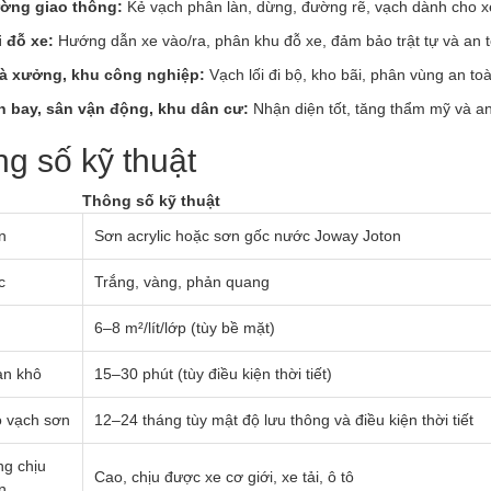
ờng giao thông:
Kẻ vạch phân làn, dừng, đường rẽ, vạch dành cho x
i đỗ xe:
Hướng dẫn xe vào/ra, phân khu đỗ xe, đảm bảo trật tự và an 
à xưởng, khu công nghiệp:
Vạch lối đi bộ, kho bãi, phân vùng an to
n bay, sân vận động, khu dân cư:
Nhận diện tốt, tăng thẩm mỹ và an
g số kỹ thuật
Thông số kỹ thuật
n
Sơn acrylic hoặc sơn gốc nước Joway Joton
c
Trắng, vàng, phản quang
6–8 m²/lít/lớp (tùy bề mặt)
an khô
15–30 phút (tùy điều kiện thời tiết)
ọ vạch sơn
12–24 tháng tùy mật độ lưu thông và điều kiện thời tiết
g chịu
Cao, chịu được xe cơ giới, xe tải, ô tô
n