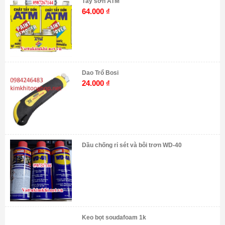
Tẩy sơn ATM
64.000
₫
Dao Trổ Bosi
24.000
₫
Dầu chống rỉ sét và bôi trơn WD-40
Keo bọt soudafoam 1k