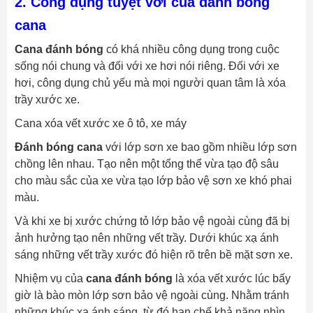
2. Công dụng tuyệt vời của đánh bóng
cana
Cana đánh bóng
có khá nhiều công dụng trong cuộc
sống nói chung và đối với xe hơi nói riêng. Đối với xe
hơi, công dụng chủ yếu mà mọi người quan tâm là xóa
trầy xước xe.
Cana xóa vết xước xe ô tô, xe máy
Đánh bóng cana
với lớp sơn xe bao gồm nhiều lớp sơn
chồng lên nhau. Tạo nên một tổng thể vừa tạo độ sâu
cho màu sắc của xe vừa tạo lớp bảo vệ sơn xe khó phai
màu.
Và khi xe bị xước chứng tỏ lớp bảo vệ ngoài cùng đã bị
ảnh hưởng tạo nên những vết trầy. Dưới khúc xạ ánh
sáng những vết trầy xước đó hiện rõ trên bề mặt sơn xe.
Nhiệm vụ của
cana đánh bóng
là xóa vết xước lúc bấy
giờ là bào mòn lớp sơn bảo vệ ngoài cùng. Nhằm tránh
những khúc xạ ánh sáng, từ đó hạn chế khả năng nhìn