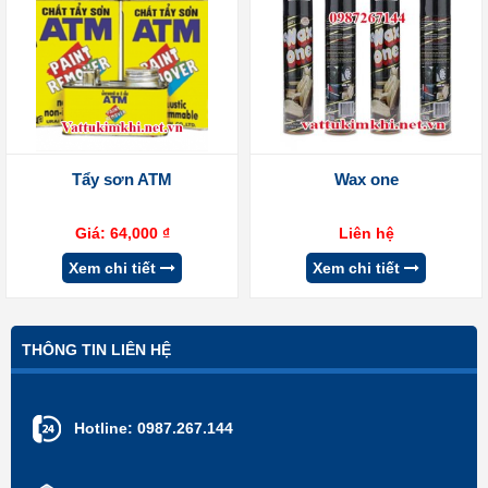
Tẩy sơn ATM
Wax one
Giá:
64,000
₫
Liên hệ
Xem chi tiết
Xem chi tiết
THÔNG TIN LIÊN HỆ
Hotline:
0987.267.144