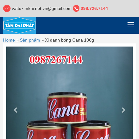
vattukimkhi.net.vn@gmail.com
098.726.7144
DANH MỤC
Home
»
Sản phẩm
»
Xi đánh bóng Cana 100g
Previous
Next