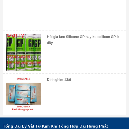
Hỏi giá keo Silicone GP hay keo silicon GP ở
đây
Đinh ghim 13/6
Tổng Đại Lý Vật Tư Kim Khí Tổng Hợp Đại Hưng Phát