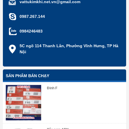
vattukimkhi.net.vn@gmail.com
0987.267.144
0984246483
5C ngõ 114 Thanh Lân, Phường Vĩnh Hưng, TP Hà
Nội
SẢN PHẨM BÁN CHẠY
Đinh F