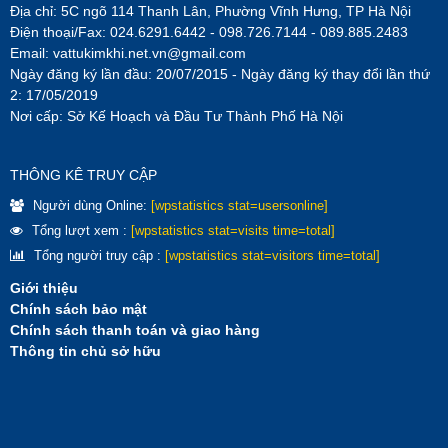
Địa chỉ: 5C ngõ 114 Thanh Lân, Phường Vĩnh Hưng, TP Hà Nội
Điện thoại/Fax: 024.6291.6442 - 098.726.7144 - 089.885.2483
Email:
vattukimkhi.net.vn@gmail.com
Ngày đăng ký lần đầu: 20/07/2015 - Ngày đăng ký thay đổi lần thứ
2: 17/05/2019
Nơi cấp: Sở Kế Hoạch và Đầu Tư Thành Phố Hà Nội
THÔNG KÊ TRUY CẬP
Người dùng Online:
[wpstatistics stat=usersonline]
Tổng lượt xem :
[wpstatistics stat=visits time=total]
Tổng người truy cập :
[wpstatistics stat=visitors time=total]
Giới thiệu
Chính sách bảo mật
Chính sách thanh toán và giao hàng
Thông tin chủ sở hữu