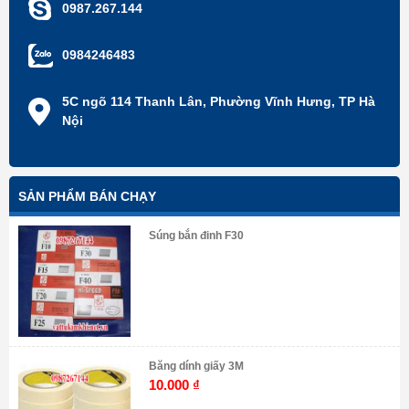
0987.267.144
0984246483
5C ngõ 114 Thanh Lân, Phường Vĩnh Hưng, TP Hà
Nội
SẢN PHẨM BÁN CHẠY
Súng bắn đinh F30
Băng dính giấy 3M
10.000
₫