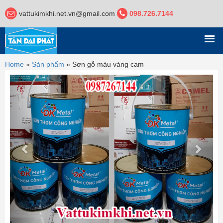
vattukimkhi.net.vn@gmail.com
098.726.7144
DANH MỤC
Home
»
Sản phẩm
»
Sơn gỗ màu vàng cam
Previous
Next