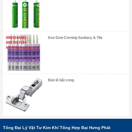
Keo Dow Corning Sanitary & Tile
Bản lề bật cong
Tổng Đại Lý Vật Tư Kim Khí Tổng Hợp Đại Hưng Phát