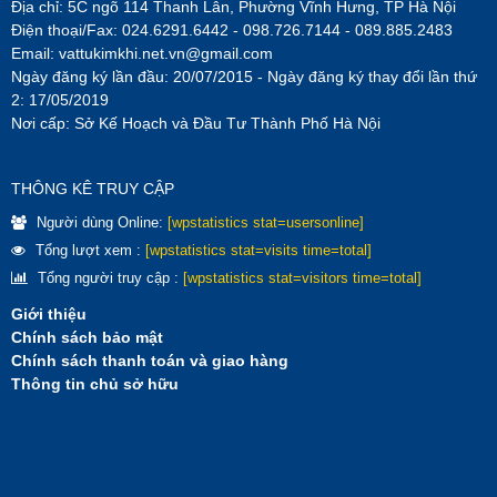
Địa chỉ: 5C ngõ 114 Thanh Lân, Phường Vĩnh Hưng, TP Hà Nội
Điện thoại/Fax: 024.6291.6442 - 098.726.7144 - 089.885.2483
Email:
vattukimkhi.net.vn@gmail.com
Ngày đăng ký lần đầu: 20/07/2015 - Ngày đăng ký thay đổi lần thứ
2: 17/05/2019
Nơi cấp: Sở Kế Hoạch và Đầu Tư Thành Phố Hà Nội
THÔNG KÊ TRUY CẬP
Người dùng Online:
[wpstatistics stat=usersonline]
Tổng lượt xem :
[wpstatistics stat=visits time=total]
Tổng người truy cập :
[wpstatistics stat=visitors time=total]
Giới thiệu
Chính sách bảo mật
Chính sách thanh toán và giao hàng
Thông tin chủ sở hữu