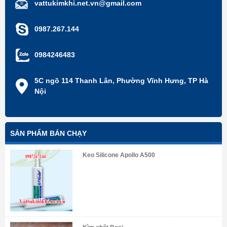
vattukimkhi.net.vn@gmail.com
0987.267.144
0984246483
5C ngõ 114 Thanh Lân, Phường Vĩnh Hưng, TP Hà
Nội
SẢN PHẨM BÁN CHẠY
Keo Silicone Apollo A500