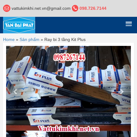
vattukimkhi.net.vn@gmail.com
098.726.7144
DANH MỤC
Home
»
Sản phẩm
»
Ray bi 3 tầng Kit Plus
Previous
Next