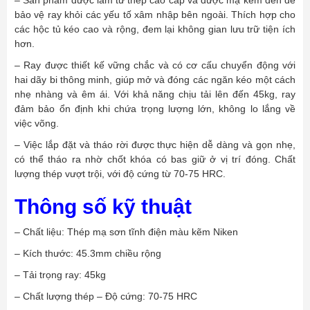
bảo vệ ray khỏi các yếu tố xâm nhập bên ngoài. Thích hợp cho
các hộc tủ kéo cao và rộng, đem lại không gian lưu trữ tiện ích
hơn.
– Ray được thiết kế vững chắc và có cơ cấu chuyển động với
hai dãy bi thông minh, giúp mở và đóng các ngăn kéo một cách
nhẹ nhàng và êm ái. Với khả năng chịu tải lên đến 45kg, ray
đảm bảo ổn định khi chứa trọng lượng lớn, không lo lắng về
việc võng.
– Việc lắp đặt và tháo rời được thực hiện dễ dàng và gọn nhẹ,
có thể tháo ra nhờ chốt khóa có bas giữ ở vị trí đóng. Chất
lượng thép vượt trội, với độ cứng từ 70-75 HRC.
Thông số kỹ thuật
– Chất liệu: Thép mạ sơn tĩnh điện màu kẽm Niken
– Kích thước: 45.3mm chiều rộng
– Tải trọng ray: 45kg
– Chất lượng thép – Độ cứng: 70-75 HRC