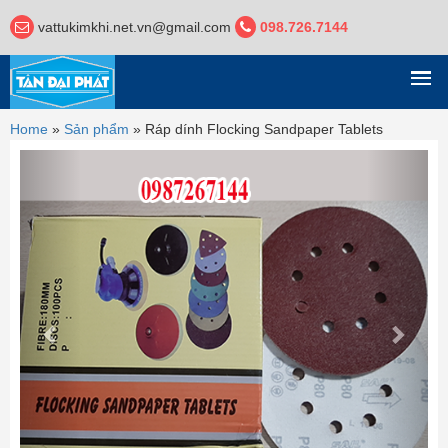
vattukimkhi.net.vn@gmail.com
098.726.7144
DANH MỤC
Home
»
Sản phẩm
»
Ráp dính Flocking Sandpaper Tablets
Previous
Next