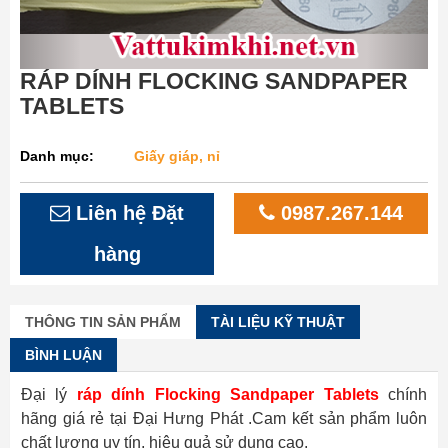
RÁP DÍNH FLOCKING SANDPAPER
TABLETS
Danh mục:
Giấy giáp, nỉ
Liên hệ Đặt
0987.267.144
hàng
THÔNG TIN SẢN PHẨM
TÀI LIỆU KỸ THUẬT
BÌNH LUẬN
Đại lý
ráp dính Flocking Sandpaper Tablets
chính
hãng giá rẻ tại Đại Hưng Phát .Cam kết sản phẩm luôn
chất lượng uy tín, hiệu quả sử dụng cao.