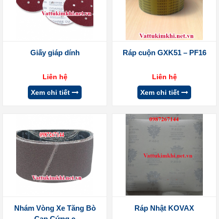
Giấy giáp dính
Ráp cuộn GXK51 – PF16
Liên hệ
Liên hệ
Xem chi tiết
Xem chi tiết
Nhám Vòng Xe Tăng Bò
Ráp Nhật KOVAX
Cạp Cứng c