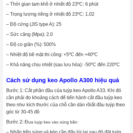
– Thời gian tạm khô ở nhiệt độ 23ºC: 6 phút
– Trọng lượng riêng ở nhiệt độ 23ºC: 1.02
– Độ cứng (JIS type A): 25
– Sức căng (Mpa): 2.0
– Độ co giãn (%): 500%
– Nhiệt độ bề mặt thi công: +5ºC đến +40ºC
– Khả năng chịu nhiệt (sau lưu hóa): -50ºC đến 220ºC
Cách sử dụng keo Apollo A300 hiệu quả
Bước 1: Cắt phần đầu của tuýp keo Apollo A33. Khi đó
cần phải đo khoảng cách để tiến hành cắt đầu tuýp keo
theo như kích thước của chỗ cần dán rồiắt đầu tuýp theo
góc từ 30-45 độ
Bước 2: Đ
ưa tuýp keo vào súng bắn:
– Nhấn trên súng và kéo cần đẩy lùi lại sau đó đặt tuýp