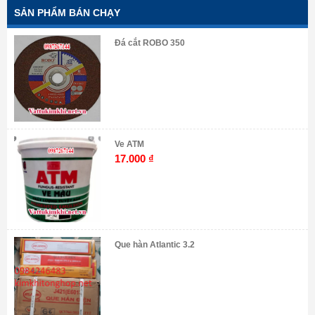
SẢN PHẨM BÁN CHẠY
Đá cắt ROBO 350
Ve ATM
17.000
₫
Que hàn Atlantic 3.2