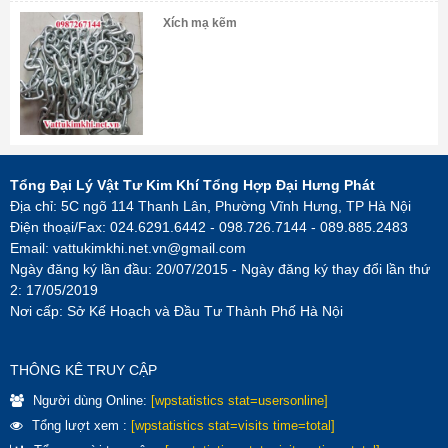
Xích mạ kẽm
Tổng Đại Lý Vật Tư Kim Khí Tổng Hợp Đại Hưng Phát
Địa chỉ: 5C ngõ 114 Thanh Lân, Phường Vĩnh Hưng, TP Hà Nội
Điện thoại/Fax: 024.6291.6442 - 098.726.7144 - 089.885.2483
Email:
vattukimkhi.net.vn@gmail.com
Ngày đăng ký lần đầu: 20/07/2015 - Ngày đăng ký thay đổi lần thứ
2: 17/05/2019
Nơi cấp: Sở Kế Hoạch và Đầu Tư Thành Phố Hà Nội
THÔNG KÊ TRUY CẬP
Người dùng Online:
[wpstatistics stat=usersonline]
Tổng lượt xem :
[wpstatistics stat=visits time=total]