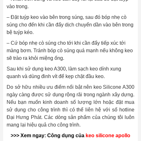
vào trong.
– Đặt tuýp keo vào bên trong súng, sau đó bóp nhẹ cò
súng cho đến khi cần đẩy dịch chuyển dần vào bên trong
bệ tuýp kéo.
– Cứ bóp nhẹ cò súng cho tới khi cần đẩy tiếp xúc tới
màng bơm. Tránh bóp cò súng quá mạnh nếu không keo
sẽ trào ra khỏi miệng ống.
Sau khi sử dụng keo A300, làm sạch keo dính xung
quanh và dùng đinh vít để kẹp chặt đầu keo.
Do sở hữu nhiều ưu điểm nổi bật nên keo Silicone A300
ngày càng được sử dụng rộng rãi trong ngành xây dựng.
Nếu bạn muốn kinh doanh số lượng lớn hoặc đặt mua
sử dụng cho công trình thì có thể liên hệ với số hotline
Đại Hưng Phát.
Các dòng sản phẩm của chúng tôi luôn
mang lại hiệu quả cho công trình.
>>> Xem ngay: Công dụng của
keo silicone apollo