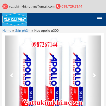
vattukimkhi.net.vn@gmail.com
098.726.7144
DANH MỤC
Home
»
Sản phẩm
»
Keo apollo a300
Previous
Next