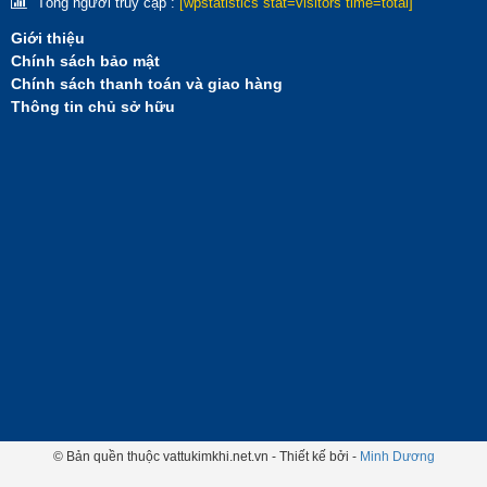
Tổng người truy cập :
[wpstatistics stat=visitors time=total]
Giới thiệu
Chính sách bảo mật
Chính sách thanh toán và giao hàng
Thông tin chủ sở hữu
© Bản quền thuộc vattukimkhi.net.vn - Thiết kế bởi -
Minh Dương