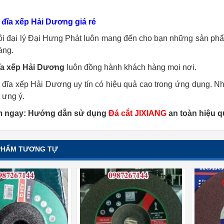
ý đĩa xếp Hải Dương giá rẻ
ôi đại lý Đại Hưng Phát luôn mang đến cho bạn những sản phẩm
àng.
đĩa xếp Hải Dương
luôn đồng hành khách hàng mọi nơi.
 đĩa xếp Hải Dương uy tín có hiệu quả cao trong ứng dụng. 
t ưng ý.
m ngay: Hướng dẫn sử dụng
Đá cắt JIXIANG
an toàn hiệu q
PHẨM TƯƠNG TỰ