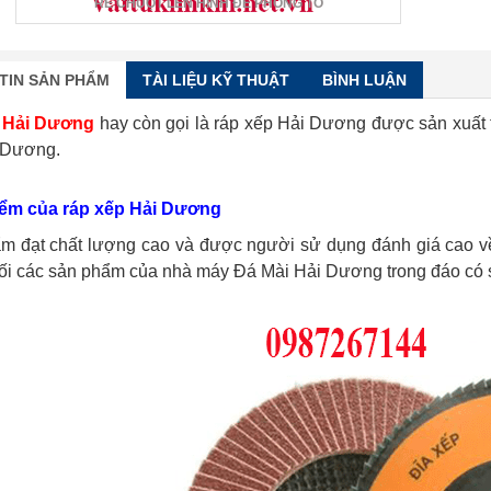
RÊ CHUỘT LÊN HÌNH ĐỂ PHÓNG TO
TIN SẢN PHẨM
TÀI LIỆU KỸ THUẬT
BÌNH LUẬN
p Hải Dương
hay còn gọi là ráp xếp Hải Dương được sản xuất 
 Dương.
iểm của ráp xếp Hải Dương
m đạt chất lượng cao và được người sử dụng đánh giá cao về 
ối các sản phẩm của nhà máy Đá Mài Hải Dương trong đáo có 