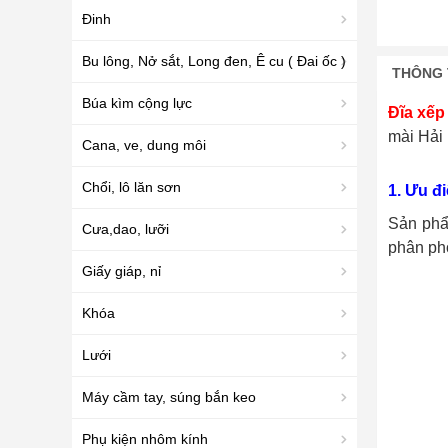
Đinh
Bu lông, Nở sắt, Long đen, Ê cu ( Đai ốc )
THÔNG 
Búa kìm cộng lực
Đĩa xế
mài Hải
Cana, ve, dung môi
Chổi, lô lăn sơn
1. Ưu đ
Sản phẩ
Cưa,dao, lưỡi
phân ph
Giấy giáp, nỉ
Khóa
Lưới
Máy cầm tay, súng bắn keo
Phụ kiện nhôm kính