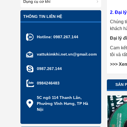
Dụng cụ cơ khí
2. Đại l
THÔNG TIN LIÊN HỆ
Chúng t
khách h
Hotline:
0987.267.144
Đại lý 
Cam kết
vattukimkhi.net.vn@gmail.com
tôi và rấ
>>> Xe
0987.267.144
0984246483
SẢN 
5C ngõ 114 Thanh Lân,
Phường Vĩnh Hưng, TP Hà
Nội