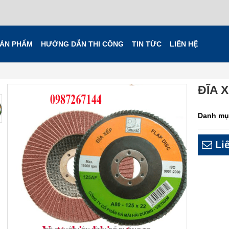
ẢN PHẨM
HƯỚNG DẪN THI CÔNG
TIN TỨC
LIÊN HỆ
ĐĨA 
Danh mụ
Liê