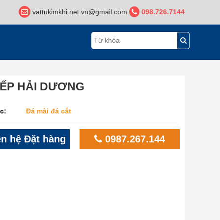
vattukimkhi.net.vn@gmail.com
098.726.7144
XẾP HẢI DƯƠNG
c:
Đá mài đá cắt
n hệ Đặt hàng
0987.267.144