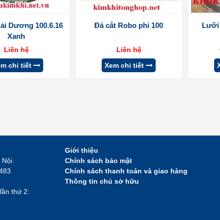
ải Dương 100.6.16
Đá cắt Robo phi 100
Lưỡi 
Xanh
Liên hệ
Liên hệ
m chi tiết
Xem chi tiết
Giới thiệu
 Nội
Chính sách bảo mật
2483
Chính sách thanh toán và giao hàng
Thông tin chủ sở hữu
lần thứ 2: