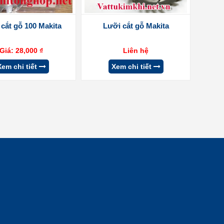
cắt gỗ 100 Makita
Lưỡi cắt gỗ Makita
Giá:
28,000
₫
Liên hệ
Xem chi tiết
Xem chi tiết