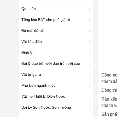
Que hàn
Tổng kho BẠT che phủ giá rẻ
Đá mài đá cắt
Vật liệu điện
Đinh Vít
Đại lý dao trổ, lưỡi dao trổ, lưỡi cưa
Vật tư ga ra
Công ng
nhằm đá
Phụ kiện ngành mộc
Đồng thờ
Vật Tư Thiết Bị Điện Nước
Ráp xếp 
nhanh và
Đại Lý Sơn Nước, Sơn Tường
Sản ph