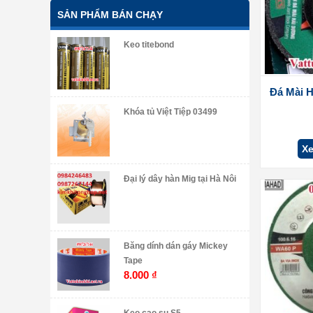
SẢN PHẨM BÁN CHẠY
Keo titebond
Đá Mài H
Khóa tủ Việt Tiệp 03499
Xe
Đại lý dây hàn Mig tại Hà Nôi
Băng dính dán gáy Mickey
Tape
8.000
₫