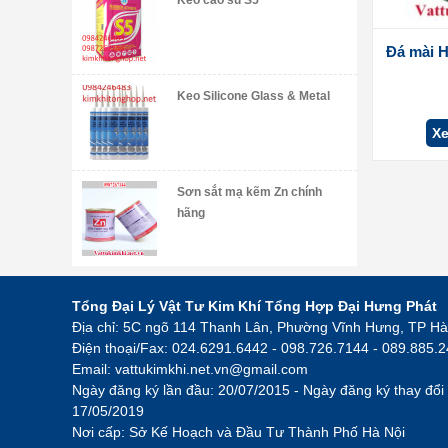
Keo cao su S5
Đá mài H
Keo Silicone Glass & Metal
Xe
Sơn sắt mạ kẽm Zn chính
hãng
Tổng Đại Lý Vật Tư Kim Khí Tổng Hợp Đại Hưng Phát
Địa chỉ: 5C ngõ 114 Thanh Lân, Phường Vĩnh Hưng, TP Hà
Điện thoại/Fax: 024.6291.6442 - 098.726.7144 - 089.885.
Email:
vattukimkhi.net.vn@gmail.com
Ngày đăng ký lần đầu: 20/07/2015 - Ngày đăng ký thay đổi 
17/05/2019
Nơi cấp: Sở Kế Hoạch và Đầu Tư Thành Phố Hà Nội